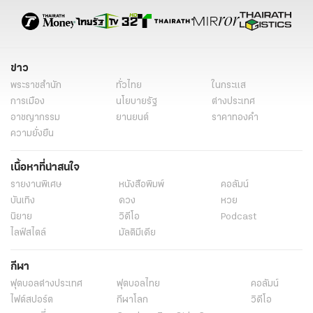
ข่าวต่างประเทศ ไทยรัฐออนไลน์
ข่าววันนี้
ข่าว
พระราชสำนัก
ทั่วไทย
ในกระแส
การเมือง
นโยบายรัฐ
ต่างประเทศ
อาชญากรรม
ยานยนต์
ราคาทองคำ
ความยั่งยืน
เนื้อหาที่น่าสนใจ
รายงานพิเศษ
หนังสือพิมพ์
คอลัมน์
บันเทิง
ดวง
หวย
นิยาย
วิดีโอ
Podcast
ไลฟ์สไตล์
มัลติมีเดีย
กีฬา
ฟุตบอลต่่างประเทศ
ฟุตบอลไทย
คอลัมน์
ไฟต์สปอร์ต
กีฬาโลก
วิดีโอ