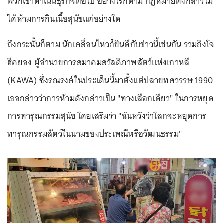
พวกเขาดำเนินธุรกิจต่อไป อย่างไรก็ตาม กฎหมายดังกล่าวไม่
ได้ห้ามการกินเนื้อสุนัขแต่อย่างใด
ถึงกระนั้นก็ตาม นักเคลื่อนไหวก็ยินดีกับข่าวนี้เช่นกัน รวมถึงโจ
ฮีคยอง ผู้อำนวยการสมาคมสวัสดิภาพสัตว์แห่งเกาหลี
(KAWA) ซึ่งรณรงค์ในประเด็นนี้มาตั้งแต่ปลายทศวรรษ 1990
เธอกล่าวว่าการห้ามดังกล่าวเป็น "ทางเลือกเดียว" ในการหยุด
การทารุณกรรมสุนัข โดยเสริมว่า "ฉันหวังว่าโลกจะหยุดการ
ทารุณกรรมสัตว์ในนามของประเพณีหรือวัฒนธรรม"