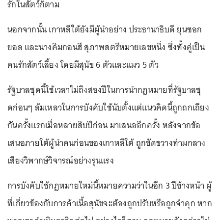
รักในสัตว์ก็ตาม
นอกจากนั้น เกาหลีใต้ยังมีผู้นำอย่าง ประธานาธิบดี ยุนซอก
ยอล และนางคิมกอนฮี สุภาพสตรีหมายเลขหนึ่ง ซึ่งทั้งคู่เป็น
คนรักสัตว์เลี้ยง โดยมีสุนัข 6 ตัวและแมว 5 ตัว
รัฐบาลชุดนี้ใช้เวลาไม่ถึงสองปีในการนำกฎหมายที่รัฐบาลชุ
ดก่อนๆ ล้มเหลวในการบังคับใช้นับตั้งแต่แนวคิดนี้ถูกถกเถียง
กันครั้งแรกเมื่อหลายสิบปีก่อน มาเสนออีกครั้ง หลังจากข้อ
เสนอภายใต้ผู้นำคนก่อนของเกาหลีใต้ ถูกขัดขวางท่ามกลาง
เสียงวิพากษ์วิจารณ์อย่างรุนแรง
การบังคับใช้กฎหมายใหม่นี้หมายความว่าในอีก 3 ปีข้างหน้า ผู้
ที่เกี่ยวข้องกับการค้าเนื้อสุนัขจะต้องถูกปรับหรือถูกจำคุก หาก