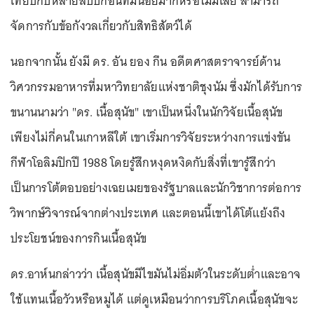
เทียบกับหลายสิบปีก่อนที่มีน้อยมากหรือไม่มีเลย สามารถ
จัดการกับข้อกังวลเกี่ยวกับสิทธิสัตว์ได้
นอกจากนั้น ยังมี ดร. อัน ยอง กึน อดีตศาสตราจารย์ด้าน
วิศวกรรมอาหารที่มหาวิทยาลัยแห่งชาติชุงนัม ซึ่งมักได้รับการ
ขนานนามว่า "ดร. เนื้อสุนัข" เขาเป็นหนึ่งในนักวิจัยเนื้อสุนัข
เพียงไม่กี่คนในเกาหลีใต้ เขาเริ่มการวิจัยระหว่างการแข่งขัน
กีฬาโอลิมปิกปี 1988 โดยรู้สึกหงุดหงิดกับสิ่งที่เขารู้สึกว่า
เป็นการโต้ตอบอย่างเฉยเมยของรัฐบาลและนักวิชาการต่อการ
วิพากษ์วิจารณ์จากต่างประเทศ และตอนนี้เขาได้โต้แย้งถึง
ประโยชน์ของการกินเนื้อสุนัข
ดร.อาห์นกล่าวว่า เนื้อสุนัขมีไขมันไม่อิ่มตัวในระดับต่ำและอาจ
ใช้แทนเนื้อวัวหรือหมูได้ แต่ดูเหมือนว่าการบริโภคเนื้อสุนัขจะ