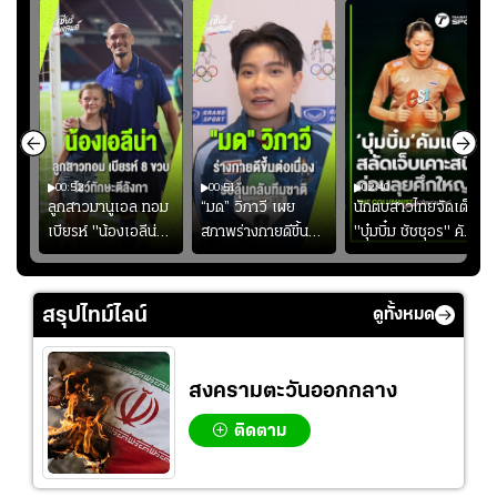
00:52
00:51
02:40
ชนะ
ลูกสาวมานูเอล ทอม
“มด” วิภาวี เผย
นักตบสาวไทยจัดเต็ม
ง
เบียรห์ "น้องเอลีน่า"
สภาพร่างกายดีขึ้น
"บุ๋มบิ๋ม ชัชชุอร" คัม
วัย 8 ขวบ โชว์ตี
อย่างต่อเนื่อง พร้อม
แบ็ก ศึก" SEA V
ลังกาสุดพริ้ว
พยายามลงสนามให้
CUP 2026" เลก
มากขึ้น เพื่อเรียก
สอง!!
สรุปไทม์ไลน์
ดูทั้งหมด
ความมั่นใจ
สงครามตะวันออกกลาง
ติดตาม