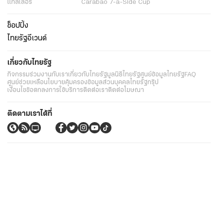
แกลเลอรี่
Carabao 7-a-Side Cup
ช็อปปิ้ง
ไทยรัฐอีเวนต์
เกี่ยวกับไทยรัฐ
กิจกรรม
ร่วมงานกับเรา
เกี่ยวกับไทยรัฐ
มูลนิธิไทยรัฐ
ศูนย์ข้อมูลไทยรัฐ
FAQ
ศูนย์ช่วยเหลือ
นโยบายคุ้มครองข้อมูลส่วนบุคคลไทยรัฐกรุ๊ป
เงื่อนไขข้อตกลงการใช้บริการ
ติดต่อเรา
ติดต่อโฆษณา
ติดตามเราได้ที่
Application
My THAIRATH