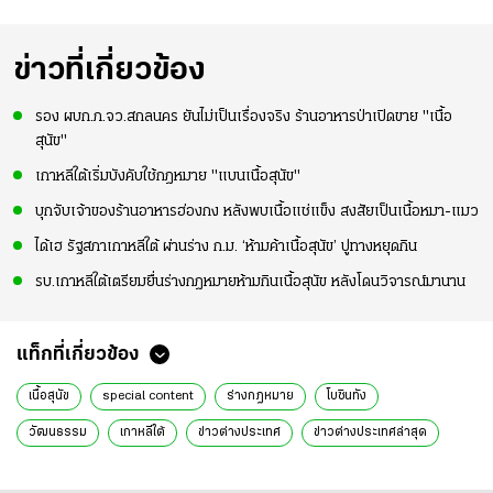
ข่าวที่เกี่ยวข้อง
รอง ผบก.ภ.จว.สกลนคร ยันไม่เป็นเรื่องจริง ร้านอาหารป่าเปิดขาย "เนื้อ
สุนัข"
เกาหลีใต้เริ่มบังคับใช้กฎหมาย "แบนเนื้อสุนัข"
บุกจับเจ้าของร้านอาหารฮ่องกง หลังพบเนื้อแช่แข็ง สงสัยเป็นเนื้อหมา-แมว
ได้เฮ รัฐสภาเกาหลีใต้ ผ่านร่าง ก.ม. ‘ห้ามค้าเนื้อสุนัข’ ปูทางหยุดกิน
รบ.เกาหลีใต้เตรียมยื่นร่างกฎหมายห้ามกินเนื้อสุนัข หลังโดนวิจารณ์มานาน
แท็กที่เกี่ยวข้อง
เนื้อสุนัข
special content
ร่างกฎหมาย
โบซินทัง
วัฒนธรรม
เกาหลีใต้
ข่าวต่างประเทศ
ข่าวต่างประเทศล่าสุด
ข่าวต่างประเทศวันนี้
ข่าวต่างประเทศ ไทยรัฐ