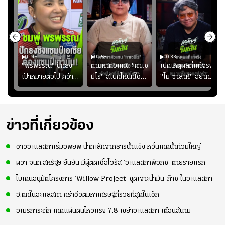
01:45
00:58
00:33
มรับ
"พรพรรณ" ปักธง
ตามหาตัวแทน "กาเซ
เปิดเหตุผลที่แท้จริงที่
ุก
เป้าหมายต่อไป คว้า
มีโร่" สเปคไหนที่ใช่
"โม ซาลาห์" อยาก
แชมป์ชิงแชมป์
สำหรับแมนยูยุค
ย้ายซบ "แทร็บซอนส
ญ
เอเชีย เพื่อตั๋ว
"คาร์ริค 2.0"?
ปอร์"
โอลิมปิก
ข่าวที่เกี่ยวข้อง
ชาวอะแลสกาเริ่มอพยพ น้ำทะลักจากธารน้ำแข็ง หวั่นเกิดน้ำท่วมใหญ่
ผวา จนท.สหรัฐฯ ยืนยัน มีผู้ติดเชื้อไวรัส ‘อะแลสกาพ็อกซ์’ ตายรายแรก
ไบเดนอนุมัติโครงการ ‘Willow Project’ ขุดเจาะน้ำมัน-ก๊าซ ในอะแลสกา
ฮ.ตกในอะแลสกา คร่าชีวิตมหาเศรษฐีที่รวยที่สุดในเช็ก
อเมริการะทึก เกิดแผ่นดินไหวแรง 7.8 เขย่าอะแลสกา เตือนสึนามิ