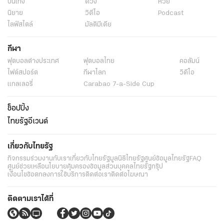
บันเทิง
ดวง
หวย
นิยาย
วิดีโอ
Podcast
ไลฟ์สไตล์
มัลติมีเดีย
กีฬา
ฟุตบอลต่่างประเทศ
ฟุตบอลไทย
คอลัมน์
ไฟต์สปอร์ต
กีฬาโลก
วิดีโอ
แกลเลอรี่
Carabao 7-a-Side Cup
ช็อปปิ้ง
ไทยรัฐอีเวนต์
เกี่ยวกับไทยรัฐ
กิจกรรม
ร่วมงานกับเรา
เกี่ยวกับไทยรัฐ
มูลนิธิไทยรัฐ
ศูนย์ข้อมูลไทยรัฐ
FAQ
ศูนย์ช่วยเหลือ
นโยบายคุ้มครองข้อมูลส่วนบุคคลไทยรัฐกรุ๊ป
เงื่อนไขข้อตกลงการใช้บริการ
ติดต่อเรา
ติดต่อโฆษณา
ติดตามเราได้ที่