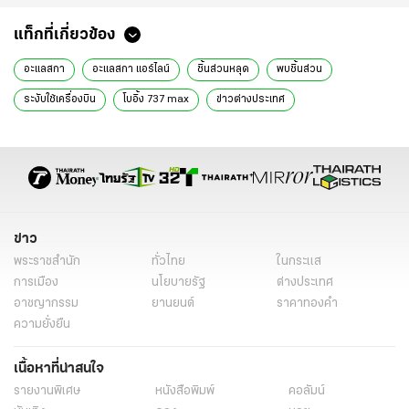
แท็กที่เกี่ยวข้อง
อะแลสกา
อะแลสกา แอร์ไลน์
ชิ้นส่วนหลุด
พบชิ้นส่วน
ระงับใช้เครื่องบิน
โบอิ้ง 737 max
ข่าวต่างประเทศ
ข่าวต่างประเทศล่าสุด
ข่าวต่างประเทศวันนี้
ข่าวต่างประเทศ ไทยรัฐ
ข่าวต่างประเทศ ไทยรัฐออนไลน์
ข่าววันนี้
ข่าว
พระราชสำนัก
ทั่วไทย
ในกระแส
การเมือง
นโยบายรัฐ
ต่างประเทศ
อาชญากรรม
ยานยนต์
ราคาทองคำ
ความยั่งยืน
เนื้อหาที่น่าสนใจ
รายงานพิเศษ
หนังสือพิมพ์
คอลัมน์