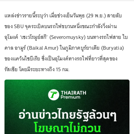
แหล่งข่าวรายนี้ระบุว่า เมื่อช่วงเย็นวันพุธ (29 พ.ย.) สายลับ
ของ SBU จุดระเบิดบนรถไฟขบวนหนึ่งขณะกำลังวิ่งผ่าน
อุโมงค์ ‘เซเวโรมูย์สกี’ (Severomuysky) บนทางรถไฟสาย ไบ
คาล อามูร์ (Baikal Amur) ในภูมิภาคบูร์ยาเตีย (Buryatia)
ของแคว้นไซบีเรีย ซึ่งเป็นอุโมงค์ทางรถไฟที่ยาวที่สุดของ
รัสเซีย โดยมีระยะทางถึง 15 กม.