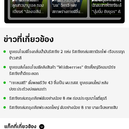
00:52
00:51
02:40
ชนะ
ลูกสาวมานูเอล ทอม
“มด” วิภาวี เผย
นักตบสาวไทยจัดเต็ม
ง
เบียรห์ "น้องเอลีน่า"
สภาพร่างกายดีขึ้น
"บุ๋มบิ๋ม ชัชชุอร" คัม
วัย 8 ขวบ โชว์ตี
อย่างต่อเนื่อง พร้อม
แบ็ก ศึก" SEA V
ลังกาสุดพริ้ว
พยายามลงสนามให้
CUP 2026" เลก
มากขึ้น เพื่อเรียก
สอง!!
ความมั่นใจ
ข่าวที่เกี่ยวข้อง
ยูเครนโจมตีโรงกลั่นน้ำมันรัสเซีย 2 แห่ง รัสเซียถล่มสถานีรถไฟ-เรือบรรทุก
ข้าวสาลี
ยูเครนส่งโดรนโจมตีคลังสินค้า "Wildberries" ยักษ์ใหญ่อีคอมเมิร์ซ
รัสเซียซ้ำอีกระลอก
"เซเลนสกี" ตั้งพลตรีวัย 43 ขึ้นเป็น ผบ.ทสส. ยูเครนคนใหม่ หลัง
ปชช.ประท้วงปลดคนเก่า
รัสเซียถล่มกรุงเคียฟดับอย่างน้อย 8 ศพ ก่อนประชุมนาโตที่ตุรกี
รัสเซียถล่มกรุงเคียฟระลอกใหญ่ ดับอย่างน้อย 8 ราย บาดเจ็บหลายสิบ
แท็กที่เกี่ยวข้อง