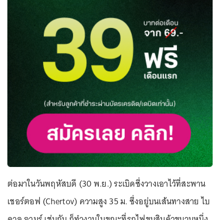
ต่อมาในวันพฤหัสบดี (30 พ.ย.) ระเบิดซึ่งวางเอาไว้ที่สะพาน
เชอร์ตอฟ (Chertov) ความสูง 35 ม. ซึ่งอยู่บนเส้นทางสาย ไบ
คาล อามูร์ เช่นกัน ก็ทำงานในขณะที่รถไฟขนสินค้าขบวนหนึ่ง