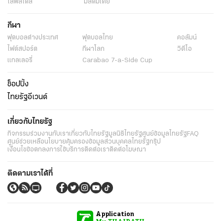
ไลฟ์สไตล์
มัลติมีเดีย
กีฬา
ฟุตบอลต่่างประเทศ
ฟุตบอลไทย
คอลัมน์
ไฟต์สปอร์ต
กีฬาโลก
วิดีโอ
แกลเลอรี่
Carabao 7-a-Side Cup
ช็อปปิ้ง
ไทยรัฐอีเวนต์
เกี่ยวกับไทยรัฐ
กิจกรรม
ร่วมงานกับเรา
เกี่ยวกับไทยรัฐ
มูลนิธิไทยรัฐ
ศูนย์ข้อมูลไทยรัฐ
FAQ
ศูนย์ช่วยเหลือ
นโยบายคุ้มครองข้อมูลส่วนบุคคลไทยรัฐกรุ๊ป
เงื่อนไขข้อตกลงการใช้บริการ
ติดต่อเรา
ติดต่อโฆษณา
ติดตามเราได้ที่
Application