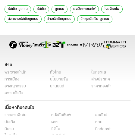
รัสเซีย-ยูเครน
รัสเซีย
ยูเครน
ระเบิดทางรถไฟ
โจมตีรถไฟ
สงครามรัสเซียยูเครน
ข่าวรัสเซียยูเครน
วิกฤตรัสเซีย-ยูเครน
ยูเครนล่าสุด
สถานการณ์รัสเซียยูเครนวันนี้
ข่าวต่างประเทศ
ข่าวต่างประเทศวันนี้
ข่าวต่างประเทศล่าสุด
ข่าววันนี้
ข่าวทั่วไป
ข่าว
พระราชสำนัก
ทั่วไทย
ในกระแส
การเมือง
นโยบายรัฐ
ต่างประเทศ
อาชญากรรม
ยานยนต์
ราคาทองคำ
ความยั่งยืน
เนื้อหาที่น่าสนใจ
รายงานพิเศษ
หนังสือพิมพ์
คอลัมน์
บันเทิง
ดวง
หวย
นิยาย
วิดีโอ
Podcast