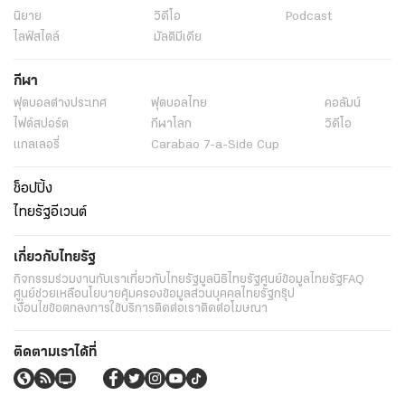
นิยาย
วิดีโอ
Podcast
ไลฟ์สไตล์
มัลติมีเดีย
กีฬา
ฟุตบอลต่่างประเทศ
ฟุตบอลไทย
คอลัมน์
ไฟต์สปอร์ต
กีฬาโลก
วิดีโอ
แกลเลอรี่
Carabao 7-a-Side Cup
ช็อปปิ้ง
ไทยรัฐอีเวนต์
เกี่ยวกับไทยรัฐ
กิจกรรม
ร่วมงานกับเรา
เกี่ยวกับไทยรัฐ
มูลนิธิไทยรัฐ
ศูนย์ข้อมูลไทยรัฐ
FAQ
ศูนย์ช่วยเหลือ
นโยบายคุ้มครองข้อมูลส่วนบุคคลไทยรัฐกรุ๊ป
เงื่อนไขข้อตกลงการใช้บริการ
ติดต่อเรา
ติดต่อโฆษณา
ติดตามเราได้ที่