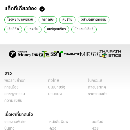
แท็กที่เกี่ยวข้อง
โรงพยาบาลจิตเวช
กราดยิง
คนร้าย
วิสามัญฆาตกรรม
เสียชีวิต
บาดเจ็บ
สหรัฐอเมริกา
นิวแฮมป์เชียร์
ข่าวต่างประเทศ
ข่าวต่างประเทศ ไทยรัฐ
ข่าวต่างประเทศ ไทยรัฐออนไลน์
เรื่องเด่น
ข่าววันนี้
นิวแฮมเชียร์
ข่าว
พระราชสำนัก
ทั่วไทย
ในกระแส
การเมือง
นโยบายรัฐ
ต่างประเทศ
อาชญากรรม
ยานยนต์
ราคาทองคำ
ความยั่งยืน
เนื้อหาที่น่าสนใจ
รายงานพิเศษ
หนังสือพิมพ์
คอลัมน์
บันเทิง
ดวง
หวย