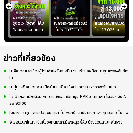
00:54
00:33
00:40
ร
รู้จังหวะใช้งาน! โค้ช
เปิดเหตุผลที่แท้จริงที่
เห็นตัวเลขแฟนบอล
อ๊อตเผยแผนถนอม
"โม ซาลาห์" อยาก
ไทย 13,026 บน
ึ้น
“บุ๋มบิ๋ม” เพื่อรักษา
ย้ายซบ "แทร็บซอนส
สกอร์บอร์ดแล้วแอบ
ย
ร่างกายให้พร้อมที่สุด
ปอร์"
ใจหาย น้อยกว่านัดที่
ที่
แล้วเจอมาเลเซียตั้ง
อย่างเห็นได้ชัด
ข่าวที่เกี่ยวข้อง
ยาจิตเวชแพงลิ่ว ผู้ป่วยจ่ายครั้งละหมื่น วอนรัฐปลดล็อกยาคุณภาพ-จับต้อง
ได้
ยาผู้ป่วยจิตเวชแพง เปิดต้นทุนผลิต เงื่อนไขกองทุนสุขภาพต้องแบก
โซเชียลอินเดียเดือด หมอคนดังร้องเรียนชุด PPE ขาดแคลน โดนตร.จับส่ง
รพ.จิตเวช
ไม่ต่างจากคุก! สาวป่วยซึมเศร้า-ไบโพลาร์ เล่าประสบการณ์ถูกมอมยาใน รพ.
จ้างหนุ่มมาไถนา เย็นตั้งวงกินเหล้าไม้ฟาดลูกพี่ดับ อ้างลวนลามแฟนสาว