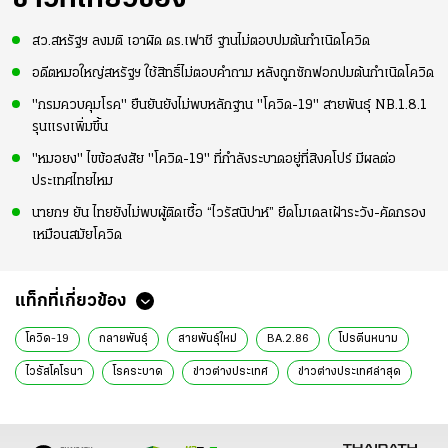
สว.สหรัฐฯ ลงมติ เอาผิด ดร.เฟาชี ฐานไม่ตอบปมต้นกำเนิดโควิด
อดีตหมอใหญ่สหรัฐฯ ใช้สิทธิ์ไม่ตอบคำถาม หลังถูกซักฟอกปมต้นกำเนิดโควิด
"กรมควบคุมโรค" ยืนยันยังไม่พบหลักฐาน "โควิด-19" สายพันธุ์ NB.1.8.1
รุนแรงเพิ่มขึ้น
"หมอยง" ไขข้อสงสัย "โควิด-19" ที่กำลังระบาดอยู่ที่สิงคโปร์ มีผลต่อ
ประเทศไทยไหม
นายกฯ ยัน ไทยยังไม่พบผู้ติดเชื้อ “ไวรัสนิปาห์” ยึดโมเดลเฝ้าระวัง-คัดกรอง
เหมือนสมัยโควิด
แท็กที่เกี่ยวข้อง
โควิด-19
กลายพันธุ์
สายพันธุ์ใหม่
BA.2.86
โปรตีนหนาม
ไวรัสโคโรนา
โรคระบาด
ข่าวต่างประเทศ
ข่าวต่างประเทศล่าสุด
ข่าวต่างประเทศวันนี้
ข่าวต่างประเทศ ไทยรัฐ
ข่าวต่างประเทศ ไทยรัฐออนไลน์
ข่าววันนี้
ข่าวทั่วไป