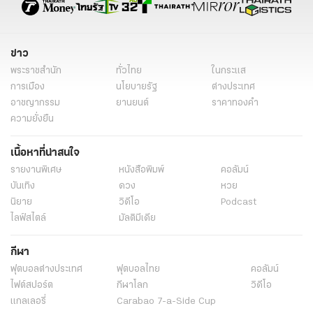
ข่าว
พระราชสำนัก
ทั่วไทย
ในกระแส
การเมือง
นโยบายรัฐ
ต่างประเทศ
อาชญากรรม
ยานยนต์
ราคาทองคำ
ความยั่งยืน
เนื้อหาที่น่าสนใจ
รายงานพิเศษ
หนังสือพิมพ์
คอลัมน์
บันเทิง
ดวง
หวย
นิยาย
วิดีโอ
Podcast
ไลฟ์สไตล์
มัลติมีเดีย
กีฬา
ฟุตบอลต่่างประเทศ
ฟุตบอลไทย
คอลัมน์
ไฟต์สปอร์ต
กีฬาโลก
วิดีโอ
แกลเลอรี่
Carabao 7-a-Side Cup