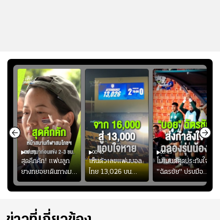
00:51
00:40
00:45
้ช
สุดคึกคัก! แฟนลูก
เห็นตัวเลขแฟนบอล
โมเมนต์สุดประทับใจ!
ม
ยางทยอยเดินทางมา
ไทย 13,026 บน
"ฉัตรชัย" ปรบมือ
า
หน้าสนามกีฬา
สกอร์บอร์ดแล้วแอบ
ฉลองประตูแรกให้
่สุด
สมโภชฯ กันอย่าง
ใจหาย น้อยกว่านัดที่
ดาวรุ่ง "เจะฮานาฟี"
คึกคัก ก่อนเกมเริ่ม
แล้วเจอมาเลเซียตั้ง
ในสีเสื้อช้างศึกชุด
2-3 ชั่วโมง
อย่างเห็นได้ชัด
ใหญ่
ข่าวที่เกี่ยวข้อง