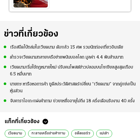
ข่าวที่เกี่ยวข้อง
เรือสปีดโบ๊ทล่มในเวียดนาม ดับแล้ว 15 ศพ รวมนักท่องเที่ยวอินเดีย
ตำรวจเวียดนามทลายเครือข่ายพนันบอลโลก มูลค่า 4.4 พันล้านบาท
เวียดนามเริ่มใช้กฎหมายใหม่ ปรับคนโพสต์ข่าวปลอมบนโซเชียลสูงสุดเกือบ
6.5 หมื่นบาท
นายกฯ หารือหอการค้า ชูดีลประวัติศาสตร์เปลี่ยน “เวียดนาม” จากคู่แข่งเป็น
หุ้นส่วน
จับคาราโอเกะแฝงค้ากาม ช่วยเหยื่ออายุไม่ถึง 18 ครึ่งเดือนรับงาน 40 ครั้ง
แท็กที่เกี่ยวข้อง
เวียดนาม
ทะลายเครือข่ายค้ากาม
อดีตแอร์ฯ
แม่เล้า