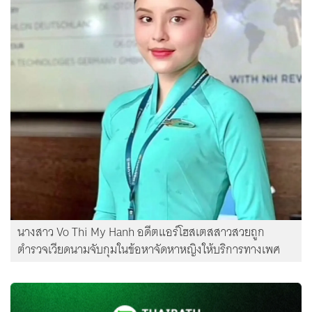
นางสาว Vo Thi My Hanh อดีตแอร์โฮสเตสสาวสวยถูก
ตำรวจเวียดนามจับกุมในข้อหาจัดหาหญิงให้บริการทางเพศ