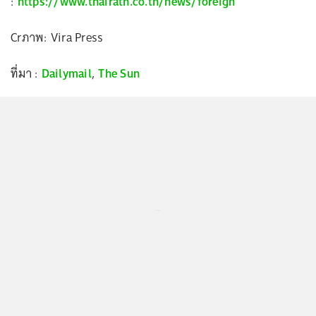
:
https://www.thairath.co.th/news/foreign
Crภาพ: Vira Press
ที่มา :
Dailymail
,
The Sun
...