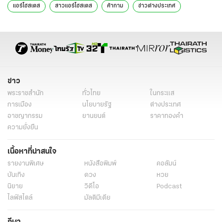
แอร์โฮสเตส
สาวแอร์โฮสเตส
ค้ากาม
ข่าวต่างประเทศ
ข่าวต่างประเทศ ไทยรัฐ
ข่าวต่างประเทศ ไทยรัฐออนไลน์
เรื่องเด่น
ข่าววันนี้
ข่าว
พระราชสำนัก
ทั่วไทย
ในกระแส
การเมือง
นโยบายรัฐ
ต่างประเทศ
อาชญากรรม
ยานยนต์
ราคาทองคำ
ความยั่งยืน
เนื้อหาที่น่าสนใจ
รายงานพิเศษ
หนังสือพิมพ์
คอลัมน์
บันเทิง
ดวง
หวย
นิยาย
วิดีโอ
Podcast
ไลฟ์สไตล์
มัลติมีเดีย