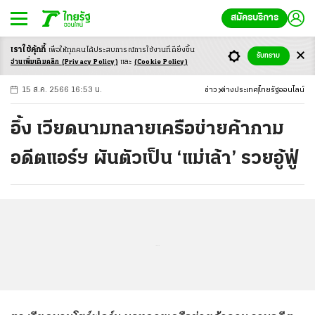
สมัครบริการ
เราใช้คุ้กกี้
เพื่อให้ทุกคนได้ประสบ
การณ์การใช้งานที่ดียิ่งขึ้น
+
ก
ก
-ก
รับทราบ
อ่านเพิ่มเติมคลิก
(Privacy Policy)
และ
(Cookie Policy)
15 ส.ค. 2566 16:53 น.
ข่าว
ต่างประเทศ
ไทยรัฐออนไลน์
อึ้ง เวียดนามทลายเครือข่ายค้ากาม
อดีตแอร์ฯ ผันตัวเป็น ‘แม่เล้า’ รวยอู้ฟู่
...