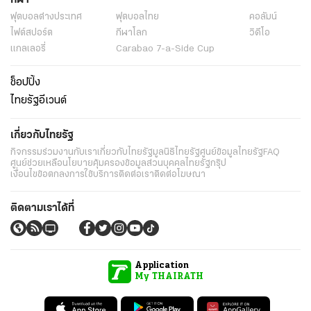
กีฬา
ฟุตบอลต่่างประเทศ
ฟุตบอลไทย
คอลัมน์
ไฟต์สปอร์ต
กีฬาโลก
วิดีโอ
แกลเลอรี่
Carabao 7-a-Side Cup
ช็อปปิ้ง
ไทยรัฐอีเวนต์
เกี่ยวกับไทยรัฐ
กิจกรรม
ร่วมงานกับเรา
เกี่ยวกับไทยรัฐ
มูลนิธิไทยรัฐ
ศูนย์ข้อมูลไทยรัฐ
FAQ
ศูนย์ช่วยเหลือ
นโยบายคุ้มครองข้อมูลส่วนบุคคลไทยรัฐกรุ๊ป
เงื่อนไขข้อตกลงการใช้บริการ
ติดต่อเรา
ติดต่อโฆษณา
ติดตามเราได้ที่
Application
My THAIRATH