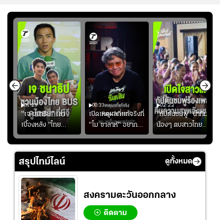
01:23
00:33
02:22
"เจ ชนาธิป" เล่า
เปิดเหตุผลที่แท้จริงที่
"กัปตันชมพู่" นำทีม
เบื้องหลัง "ไทย
"โม ซาลาห์" อยาก
น้องๆ ตบสาวไทย
ง
BUS" บังเอิญเจอขอ
ย้ายซบ "แทร็บซอนส
ปล่อยจอย โชว์ลูกคอ
ไป
ถ่ายรูปที่ฟู้ดแลนด์
ปอร์"
สเต็ปเต้น "เปิดใจ
สาวแต"
สรุปไทม์ไลน์
ดูทั้งหมด
สงครามตะวันออกกลาง
ติดตาม