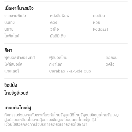
เนื้อหาที่น่าสนใจ
รายงานพิเศษ
หนังสือพิมพ์
คอลัมน์
บันเทิง
ดวง
หวย
นิยาย
วิดีโอ
Podcast
ไลฟ์สไตล์
มัลติมีเดีย
กีฬา
ฟุตบอลต่่างประเทศ
ฟุตบอลไทย
คอลัมน์
ไฟต์สปอร์ต
กีฬาโลก
วิดีโอ
แกลเลอรี่
Carabao 7-a-Side Cup
ช็อปปิ้ง
ไทยรัฐอีเวนต์
เกี่ยวกับไทยรัฐ
กิจกรรม
ร่วมงานกับเรา
เกี่ยวกับไทยรัฐ
มูลนิธิไทยรัฐ
ศูนย์ข้อมูลไทยรัฐ
FAQ
ศูนย์ช่วยเหลือ
นโยบายคุ้มครองข้อมูลส่วนบุคคลไทยรัฐกรุ๊ป
เงื่อนไขข้อตกลงการใช้บริการ
ติดต่อเรา
ติดต่อโฆษณา