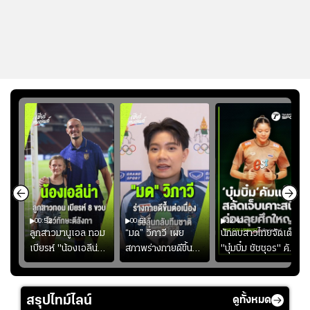
00:52
00:51
02:40
ชนะ
ลูกสาวมานูเอล ทอม
“มด” วิภาวี เผย
นักตบสาวไทยจัดเต็ม
ง
เบียรห์ "น้องเอลีน่า"
สภาพร่างกายดีขึ้น
"บุ๋มบิ๋ม ชัชชุอร" คัม
วัย 8 ขวบ โชว์ตี
อย่างต่อเนื่อง พร้อม
แบ็ก ศึก" SEA V
ลังกาสุดพริ้ว
พยายามลงสนามให้
CUP 2026" เลก
มากขึ้น เพื่อเรียก
สอง!!
สรุปไทม์ไลน์
ดูทั้งหมด
ความมั่นใจ