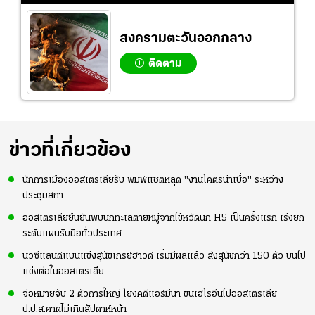
สงครามตะวันออกกลาง
ติดตาม
ข่าวที่เกี่ยวข้อง
นักการเมืองออสเตรเลียรับ พิมพ์แชตหลุด "งานโคตรน่าเบื่อ" ระหว่าง
ประชุมสภา
ออสเตรเลียยืนยันพบนกทะเลตายหมู่จากไข้หวัดนก H5 เป็นครั้งแรก เร่งยก
ระดับแผนรับมือทั่วประเทศ
นิวซีแลนด์แบนแข่งสุนัขเกรย์ฮาวด์ เริ่มมีผลแล้ว ส่งสุนัขกว่า 150 ตัว บินไป
แข่งต่อในออสเตรเลีย
จ่อหมายจับ 2 ตัวการใหญ่ โยงคดีแอร์มีนา ขนเฮโรอีนไปออสเตรเลีย
ป.ป.ส.คาดไม่เกินสัปดาห์หน้า