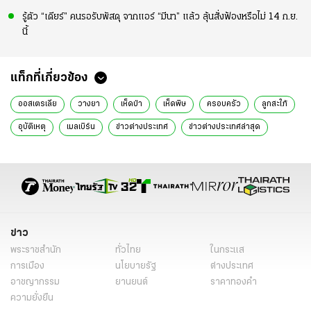
รู้ตัว “เดียร์” คนรอรับพัสดุ จากแอร์ “มีนา” แล้ว ลุ้นสั่งฟ้องหรือไม่ 14 ก.ย.
นี้
แท็กที่เกี่ยวข้อง
ออสเตรเลีย
วางยา
เห็ดป่า
เห็ดพิษ
ครอบครัว
ลูกสะใภ้
อุบัติเหตุ
เมลเบิร์น
ข่าวต่างประเทศ
ข่าวต่างประเทศล่าสุด
ข่าวต่างประเทศวันนี้
ข่าวต่างประเทศ ไทยรัฐ
ข่าวต่างประเทศ ไทยรัฐออนไลน์
ข่าววันนี้
ข่าวทั่วไป
ข่าว
พระราชสำนัก
ทั่วไทย
ในกระแส
การเมือง
นโยบายรัฐ
ต่างประเทศ
อาชญากรรม
ยานยนต์
ราคาทองคำ
ความยั่งยืน