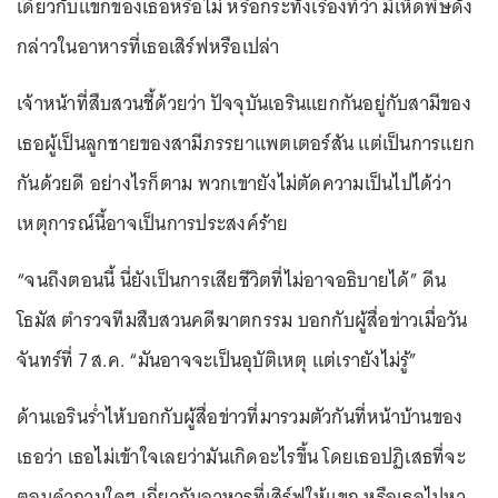
เดียวกับแขกของเธอหรือไม่ หรือกระทั่งเรื่องที่ว่า มีเห็ดพิษดัง
กล่าวในอาหารที่เธอเสิร์ฟหรือเปล่า
เจ้าหน้าที่สืบสวนชี้ด้วยว่า ปัจจุบันเอรินแยกกันอยู่กับสามีของ
เธอผู้เป็นลูกชายของสามีภรรยาแพตเตอร์สัน แต่เป็นการแยก
กันด้วยดี อย่างไรก็ตาม พวกเขายังไม่ตัดความเป็นไปได้ว่า
เหตุการณ์นี้อาจเป็นการประสงค์ร้าย
“จนถึงตอนนี้ นี่ยังเป็นการเสียชีวิตที่ไม่อาจอธิบายได้” ดีน
โธมัส ตำรวจทีมสืบสวนคดีฆาตกรรม บอกกับผู้สื่อข่าวเมื่อวัน
จันทร์ที่ 7 ส.ค. “มันอาจจะเป็นอุบัติเหตุ แต่เรายังไม่รู้”
ด้านเอรินร่ำไห้บอกกับผู้สื่อข่าวที่มารวมตัวกันที่หน้าบ้านของ
เธอว่า เธอไม่เข้าใจเลยว่ามันเกิดอะไรขึ้น โดยเธอปฏิเสธที่จะ
ตอบคำถามใดๆ เกี่ยวกับอาหารที่เสิร์ฟให้แขก หรือเธอไปหา