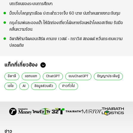
บทเรียนของระบบการศึกษา
ม็อบโบโลญญาเดือด ปะทะตำรวจเจ็บ 60 นาย ปมทำคนตายขณะจับกุม
กรุงโรมพ่นละอองน้ำ ให้นักท่องเที่ยวได้คลายร้อนหน้าโคลอสเซียม รับมือ
คลื่นความร้อน
อิตาลีห้ามจัดคอนเสิร์ต คานเย เวสต์ - ทราวิส สกอตต์ หวั่นกระทบความ
ปลอดภัย
แท็กที่เกี่ยวข้อง
อิตาลี
แชทบอท
ChatGPT
แบนChatGPT
ปัญญาประดิษฐ์
เอไอ
AI
ข้อมูลส่วนตัว
ข่าวทั่วไป
ข่าว