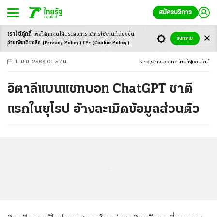
สมัครบริการ
เราใช้คุ้กกี้
เพื่อให้ทุกคนได้ประสบ
การณ์การใช้งานที่ดียิ่งขึ้น
+
ก
ก
-ก
รับทราบ
อ่านเพิ่มเติมคลิก
(Privacy Policy)
และ
(Cookie Policy)
1 เม.ย. 2566 01:57 น.
ข่าว
ต่างประเทศ
ไทยรัฐออนไลน์
อิตาลีแบนแชทบอท ChatGPT ชาติ
แรกในยุโรป อ้างละเมิดข้อมูลส่วนตัว
...