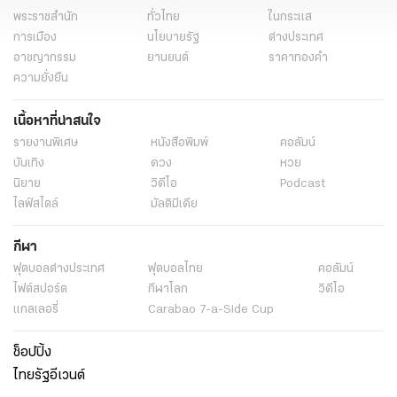
พระราชสำนัก
ทั่วไทย
ในกระแส
การเมือง
นโยบายรัฐ
ต่างประเทศ
อาชญากรรม
ยานยนต์
ราคาทองคำ
ความยั่งยืน
เนื้อหาที่น่าสนใจ
รายงานพิเศษ
หนังสือพิมพ์
คอลัมน์
บันเทิง
ดวง
หวย
นิยาย
วิดีโอ
Podcast
ไลฟ์สไตล์
มัลติมีเดีย
กีฬา
ฟุตบอลต่่างประเทศ
ฟุตบอลไทย
คอลัมน์
ไฟต์สปอร์ต
กีฬาโลก
วิดีโอ
แกลเลอรี่
Carabao 7-a-Side Cup
ช็อปปิ้ง
ไทยรัฐอีเวนต์