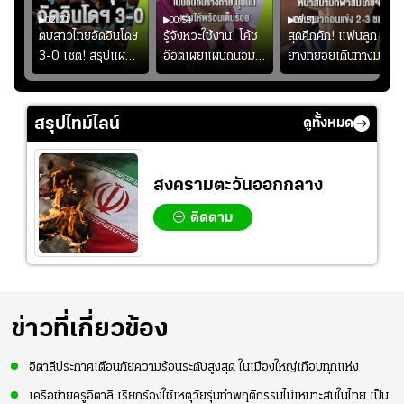
02:21
00:54
00:51
ูก
ตบสาวไทยอัดอินโดฯ
รู้จังหวะใช้งาน! โค้ช
สุดคึกคัก! แฟนลูก
าง
3-0 เซต! สรุปแผน
อ๊อตเผยแผนถนอม
ยางทยอยเดินทางมา
ทย
โค้ชอ๊อตติวเข้ม
“บุ๋มบิ๋ม” เพื่อรักษา
หน้าสนามกีฬา
้
ฟิตเนสต่อ พร้อมเผย
ร่างกายให้พร้อมที่สุด
สมโภชฯ กันอย่าง
ว
เหตุผล "บุ๋มบิ๋ม" ลง
คึกคัก ก่อนเกมเริ่ม
สรุปไทม์ไลน์
ดูทั้งหมด
ไม่เต็มเกม
2-3 ชั่วโมง
สงครามตะวันออกกลาง
ติดตาม
ข่าวที่เกี่ยวข้อง
อิตาลีประกาศเตือนภัยความร้อนระดับสูงสุด ในเมืองใหญ่เกือบทุกแห่ง
เครือข่ายครูอิตาลี เรียกร้องใช้เหตุวัยรุ่นทำพฤติกรรมไม่เหมาะสมในไทย เป็น