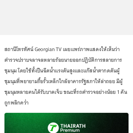
สถานีโทรทัศน์ Georgian TV เผยแพร่ภาพแสดงให้เห็นว่า
ตำรวจปราบจลาจลหลายร้อยนายออกปฏิบัติการสลายการ
ชุมนุม โดยใช้ทั้งปืนฉีดน้ำแรงดันสูงและแก๊สน้ำตากดดันผู้
ชุมนุมที่พยายามรื้อรั้วเหล็กใกล้อาคารรัฐสภาให้ล่าถอย มีผู้
ชุมนุมหลายคนได้รับบาดเจ็บ ขณะที่รถตำรวจอย่างน้อย 1 คัน
ถูกพลิกคว่ำ