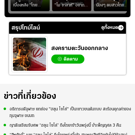
เบื้องหลัง "ไทย
"โม ซาลาห์" อยาก
น้องๆ ตบสาวไทย
ง
BUS" บังเอิญเจอขอ
ย้ายซบ "แทร็บซอนส
ปล่อยจอย โชว์ลูกคอ
ไป
ถ่ายรูปที่ฟู้ดแลนด์
ปอร์"
สเต็ปเต้น "เปิดใจ
สาวแต"
สรุปไทม์ไลน์
ดูทั้งหมด
สงครามตะวันออกกลาง
ติดตาม
ข่าวที่เกี่ยวข้อง
อธิการบดีจุฬาฯ ยกย่อง "ฮลุน โซโล่" เป็นเยาวชนต้นแบบ สะท้อนคุณค่าของ
ทุนจุฬาฯ ชนบท
ญาติเตรียมรับศพ “ฮลุน โซโล่” ถึงไทยเช้าวันพรุ่งนี้ บำเพ็ญกุศล 3 คืน