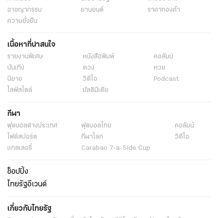
อาชญากรรม
ยานยนต์
ราคาทองคำ
ความยั่งยืน
เนื้อหาที่น่าสนใจ
รายงานพิเศษ
หนังสือพิมพ์
คอลัมน์
บันเทิง
ดวง
หวย
นิยาย
วิดีโอ
Podcast
ไลฟ์สไตล์
มัลติมีเดีย
กีฬา
ฟุตบอลต่่างประเทศ
ฟุตบอลไทย
คอลัมน์
ไฟต์สปอร์ต
กีฬาโลก
วิดีโอ
แกลเลอรี่
Carabao 7-a-Side Cup
ช็อปปิ้ง
ไทยรัฐอีเวนต์
เกี่ยวกับไทยรัฐ