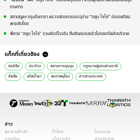
“สีหศักดิ์” เผย “ฮลุน โซโล่” ถึงไทยพรุ่งนี้เช้า สาเหตุเสียชีวิตยังไม่มีข้อสรุป
ทางการ
สถานทูตฯ กรุงอังการา ตรวจสอบการบรรจุร่าง "ฮลุน โซโล่" ก่อนเตรียม
พากลับไทย
พี่ชาย “ฮลุน โซโล่” แจงข้อเท็จจริง ยืนยันครอบครัวไม่เคยเปิดรับบริจาค
แท็กที่เกี่ยวข้อง
จอร์เจีย
ประท้วง
สลายการชุมนุม
กฎหมายผู้แทนต่างชาติ
รัสเซีย
แก๊สน้ำตา
สหภาพยุโรป
ข่าวต่างประเทศ
ข่าวต่างประเทศล่าสุด
ข่าวต่างประเทศวันนี้
ข่าวต่างประเทศ ไทยรัฐ
ข่าวต่างประเทศ ไทยรัฐออนไลน์
ข่าววันนี้
ข่าวทั่วไป
ข่าว
พระราชสำนัก
ทั่วไทย
ในกระแส
การเมือง
นโยบายรัฐ
ต่างประเทศ