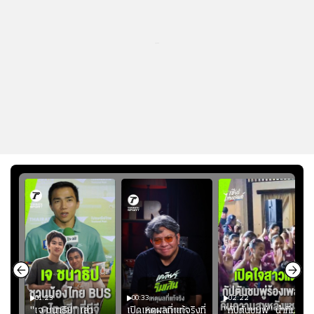
...
01:23
00:33
02:22
"เจ ชนาธิป" เล่า
เปิดเหตุผลที่แท้จริงที่
"กัปตันชมพู่" นำทีม