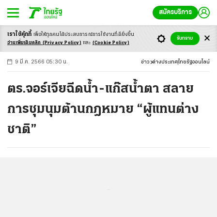
สมัครบริการ
เราใช้คุ้กกี้
เพื่อให้ทุกคนได้ประสบ
การณ์การใช้งานที่ดียิ่งขึ้น
+
ก
ก
-ก
รับทราบ
อ่านเพิ่มเติมคลิก
(Privacy Policy)
และ
(Cookie Policy)
9 มี.ค. 2566 05:30 น.
ข่าว
ต่างประเทศ
ไทยรัฐออนไลน์
ตร.จอร์เจียฉีดน้ำ-แก๊สน้ำตา สลาย
การชุมนุมต้านกฎหมาย “ผู้แทนต่าง
ชาติ”
...