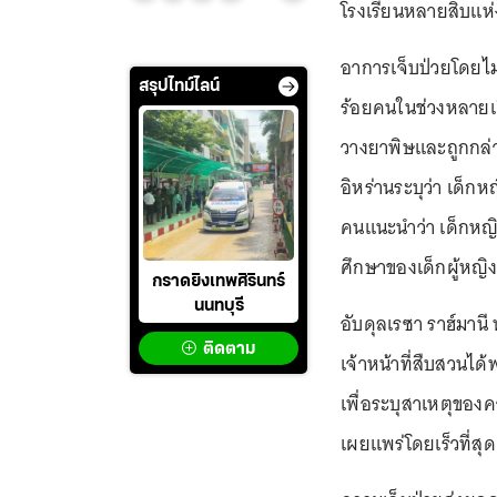
โรงเรียนหลายสิบแห
อาการเจ็บป่วยโดยไ
สรุปไทม์ไลน์
ร้อยคนในช่วงหลายเดือ
วางยาพิษและถูกกล่า
อิหร่านระบุว่า เด็ก
คนแนะนำว่า เด็กหญิ
ศึกษาของเด็กผู้หญิ
กราดยิงเทพศิรินทร์
นนทบุรี
อับดุลเรซา ราฮ์มานี
ติดตาม
เจ้าหน้าที่สืบสวนได
เพื่อระบุสาเหตุของ
เผยแพร่โดยเร็วที่สุด