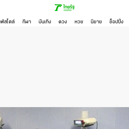
ลฟ์สไตล์
กีฬา
บันเทิง
ดวง
หวย
นิยาย
ช็อปปิ้ง