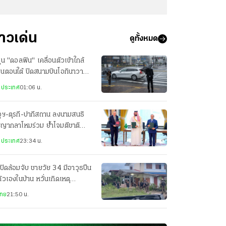
่าวเด่น
ดูทั้งหมด
ฝุ่น "ดอลฟิน" เคลื่อนตัวเข้าใกล้
ปุ่นตอนใต้ ปิดสนามบินโอกินาวา
ยพประชาชน-เจ็บ 3 ราย
งประเทศ
01:06 น.
ุฯ-ตุรกี-ปากีสถาน ลงนามสนธิ
ญญากลาโหมร่วม ย้ำโจมตีชาติ
ยวเท่ากับโจมตีทั้ง 3 ประเทศ
งประเทศ
23:34 น.
ปิดล้อมจับ ชายวัย 34 มีอาวุธปืน
ตัวเองในบ้าน หวั่นเกิดเหตุ
นตราย
ไทย
21:50 น.