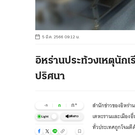
5 มี.ค. 2566 09:12 น.
อิหร่านประท้วงเหตุนัก
ปริศนา
สำนักข่าวของอิหร่า
+
ก
ก
-ก
เตหะรานและเมืองอื่
ฟังข่าว
Light
ทั่วประเทศถูกโจมตี