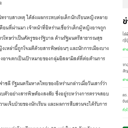
่ง
ม่ทราบสาเหตุ ได้ส่งผลกระทบต่อเด็กนักเรียนหญิงหลาย
ข
นที่ผ่านมา เจ้าหน้าที่อิหร่านเชื่อว่าเด็กผู้หญิงอาจถูก
ไต้
วโทษว่าเป็นศัตรูของรัฐบาล ด้านรัฐมนตรีสาธารณสุข
ญี่
หญิงเหล่านี้ถูกโจมตีด้วยสารพิษอ่อนๆ และนักการเมืองบาง
อพ
ต่า
งอาจตกเป็นเป้าหมายของกลุ่มอิสลามิสต์ที่ต่อต้านการ
ซาอ
ง
สั
เดี
ต่า
 ฟาซลี รัฐมนตรีมหาดไทยของอิหร่านกล่าวเมื่อวันเสาร์ว่า
้พบตัวอย่างสารพิษต้องสงสัย ซึ่งอยู่ระหว่างการตรวจสอบ
ตร.
ขัง
ความเจ็บป่วยของนักเรียน และผลการสืบสวนจะได้รับการ
อั
ทั่ว