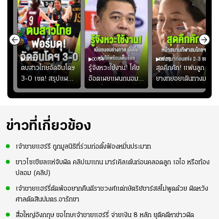
02:21
00:54
00:51
ูก
ตบสาวไทยอัดอินโดฯ
รู้จังหวะใช้งาน! โค้ช
สุดคึกคัก! แฟนลูก
าง
3-0 เซต! สรุปแผน
อ๊อตเผยแผนถนอม
ยางทยอยเดินทางมา
ทย
โค้ชอ๊อตติวเข้ม
“บุ๋มบิ๋ม” เพื่อรักษา
หน้าสนามกีฬา
้
ฟิตเนสต่อ พร้อมเผย
ร่างกายให้พร้อมที่สุด
สมโภชฯ กันอย่าง
ว
เหตุผล "บุ๋มบิ๋ม" ลง
คึกคัก ก่อนเกมเริ่ม
ไม่เต็มเกม
2-3 ชั่วโมง
ข่าวที่เกี่ยวข้อง
เจ้าชายแฮร์รี ถูกมูลนิธิที่ร่วมก่อตั้งฟ้องหมิ่นประมาท
ชาวโซเชียลแห่จับผิด คลิปเมแกน มาร์เคิลเต้นก่อนคลอดลูก เอไอ หรือท้อง
ปลอม (คลิป)
เจ้าชายแฮร์รี่ตัดพ้ออยากคืนดีราชวงศ์แต่กษัตริย์ชาร์สล์ไม่พูดด้วย ผิดหวัง
ศาลตัดสินปมตร.อารักขา
สื่อใหญ่อังกฤษ ขอโทษเจ้าชายแฮร์รี่ จ่ายเงิน 8 หลัก ยุติคดีหาข่าวผิด