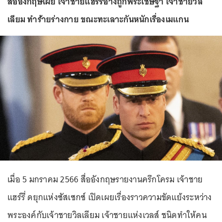
สื่ออังกฤษเผย เจ้าชายแฮร์รี่อ้างถูกพระเชษฐา เจ้าชายวิล
เลียม ทำร้ายร่างกาย ขณะทะเลาะกันหนักเรื่องเมแกน
เมื่อ 5 มกราคม 2566 สื่ออังกฤษรายงานครึกโครม เจ้าชาย
แฮร์รี่ ดยุกแห่งซัสเซกซ์ เปิดเผยเรื่องราวความขัดแย้งระหว่าง
พระองค์กับเจ้าชายวิลเลียม เจ้าชายแห่งเวลส์ ชนิดทำให้คน