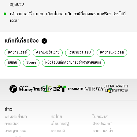
กฎหมาย
เจ้าชายแฮร์รี่ เมแกน เยือนโคลอมเบีย ชาติที่สองของแอฟริกา ช่วงไม่กี่
เดือน
แท็กที่เกี่ยวข้อง
เจ้าชายแฮร์รี่
ดยุกแห่งซัสเซกซ์
เจ้าชายวิลเลียม
เจ้าชายแห่งเวลส์
เมแกน
Spare
หนังสือบันทึกความทรงจำเจ้าชายแฮร์รี่
ราชวงศ์อังกฤษ
ข่าวต่างประเทศ
ข่าวต่างประเทศไทยรัฐออนไลน์
ข่าว
พระราชสำนัก
ทั่วไทย
ในกระแส
การเมือง
นโยบายรัฐ
ต่างประเทศ
อาชญากรรม
ยานยนต์
ราคาทองคำ