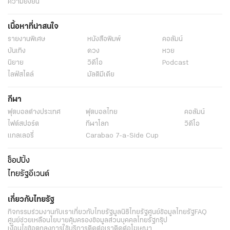
ความยั่งยืน
เนื้อหาที่น่าสนใจ
รายงานพิเศษ
หนังสือพิมพ์
คอลัมน์
บันเทิง
ดวง
หวย
นิยาย
วิดีโอ
Podcast
ไลฟ์สไตล์
มัลติมีเดีย
กีฬา
ฟุตบอลต่่างประเทศ
ฟุตบอลไทย
คอลัมน์
ไฟต์สปอร์ต
กีฬาโลก
วิดีโอ
แกลเลอรี่
Carabao 7-a-Side Cup
ช็อปปิ้ง
ไทยรัฐอีเวนต์
เกี่ยวกับไทยรัฐ
กิจกรรม
ร่วมงานกับเรา
เกี่ยวกับไทยรัฐ
มูลนิธิไทยรัฐ
ศูนย์ข้อมูลไทยรัฐ
FAQ
ศูนย์ช่วยเหลือ
นโยบายคุ้มครองข้อมูลส่วนบุคคลไทยรัฐกรุ๊ป
เงื่อนไขข้อตกลงการใช้บริการ
ติดต่อเรา
ติดต่อโฆษณา