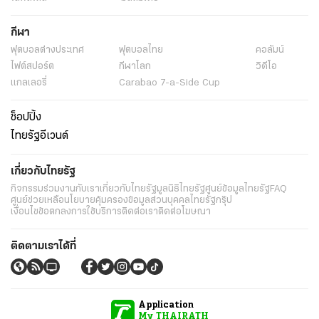
กีฬา
ฟุตบอลต่่างประเทศ
ฟุตบอลไทย
คอลัมน์
ไฟต์สปอร์ต
กีฬาโลก
วิดีโอ
แกลเลอรี่
Carabao 7-a-Side Cup
ช็อปปิ้ง
ไทยรัฐอีเวนต์
เกี่ยวกับไทยรัฐ
กิจกรรม
ร่วมงานกับเรา
เกี่ยวกับไทยรัฐ
มูลนิธิไทยรัฐ
ศูนย์ข้อมูลไทยรัฐ
FAQ
ศูนย์ช่วยเหลือ
นโยบายคุ้มครองข้อมูลส่วนบุคคลไทยรัฐกรุ๊ป
เงื่อนไขข้อตกลงการใช้บริการ
ติดต่อเรา
ติดต่อโฆษณา
ติดตามเราได้ที่
Application
My THAIRATH