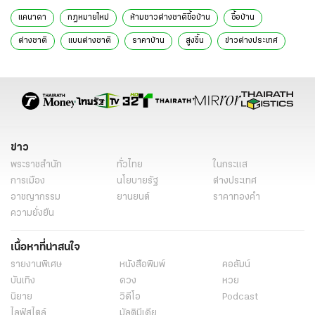
แคนาดา
กฎหมายใหม่
ห้ามชาวต่างชาติซื้อบ้าน
ซื้อบ้าน
ต่างชาติ
แบนต่างชาติ
ราคาบ้าน
สูงขึ้น
ข่าวต่างประเทศ
ข่าวต่างประเทศล่าสุด
ข่าวต่างประเทศวันนี้
ข่าวต่างประเทศ ไทยรัฐ
ข่าวต่างประเทศ ไทยรัฐออนไลน์
ข่าววันนี้
ข่าว
พระราชสำนัก
ทั่วไทย
ในกระแส
การเมือง
นโยบายรัฐ
ต่างประเทศ
อาชญากรรม
ยานยนต์
ราคาทองคำ
ความยั่งยืน
เนื้อหาที่น่าสนใจ
รายงานพิเศษ
หนังสือพิมพ์
คอลัมน์
บันเทิง
ดวง
หวย
นิยาย
วิดีโอ
Podcast
ไลฟ์สไตล์
มัลติมีเดีย