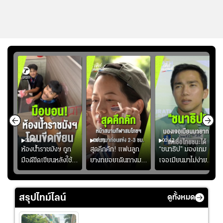
01:44
00:51
00:42
ซียน
ห้องน้ำราชมังฯ ถูก
สุดคึกคัก! แฟนลูก
“ชนาธิป” มองเกม
มือดีขีดเขียนหลังใช้
ยางทยอยเดินทางมา
เจอเมียนมาไม่ง่าย
งลุย
งานเพียงนัดเดียว
หน้าสนามกีฬา
ยอมรับเป็นงานยาก
้ม
สมาคมฟุตบอลฯ
สมโภชฯ กันอย่าง
สำหรับทีมชาติไทย
วอนแฟนบอลร่วมกัน
คึกคัก ก่อนเกมเริ่ม
แต่เชื่อมั่นศักยภาพ
สรุปไทม์ไลน์
ดูทั้งหมด
ดูแล
2-3 ชั่วโมง
ของทัพช้างศึก