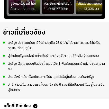
ร
รู้จังหวะใช้งาน! โค้ช
เปิดเหตุผลที่แท้จริงที่
เห็นตัวเลขแฟนบอล
อ๊อตเผยแผนถนอม
"โม ซาลาห์" อยาก
ไทย 13,026 บน
ึ้น
“บุ๋มบิ๋ม” เพื่อรักษา
ย้ายซบ "แทร็บซอนส
สกอร์บอร์ดแล้วแอบ
ย
ร่างกายให้พร้อมที่สุด
ปอร์"
ใจหาย น้อยกว่านัดที่
ที่
แล้วเจอมาเลเซียตั้ง
อย่างเห็นได้ชัด
ข่าวที่เกี่ยวข้อง
สหรัฐฯ ประกาศเก็บภาษีสินค้าบราซิล 25% อ้างใช้มาตรการการค้าไม่เป็น
ธรรม-เลือกปฏิบัติ
ผู้อ่านไทยรัฐออนไลน์ เทใจเชียร์ "อาร์เจนตินา-เมสซี" หลังญี่ปุ่นตกรอบ
สหรัฐฯ สัญญามอบเงินช่วยโคลอมเบีย 1 พันล้านดอลลาร์ หลัง ปธน.สาบาน
ตน
ปธน.อิหร่านลั่น เรื่องโครงการขีปนาวุธไม่ได้อยู่ในข้อตกลงกับสหรัฐฯ
ฮ. 2 ลำชนกันกลางอากาศในบราซิล ดับ 6 ราย มีศิลปินอเมริกันอยู่ในรายชื่อ
ผู้โดยสาร
แท็กที่เกี่ยวข้อง