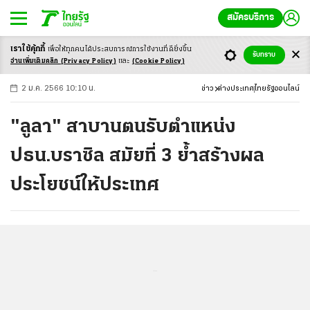
สมัครบริการ
เราใช้คุ้กกี้
เพื่อให้ทุกคนได้ประสบ
การณ์การใช้งานที่ดียิ่งขึ้น
+
ก
ก
-ก
รับทราบ
อ่านเพิ่มเติมคลิก
(Privacy Policy)
และ
(Cookie Policy)
2 ม.ค. 2566 10:10 น.
ข่าว
ต่างประเทศ
ไทยรัฐออนไลน์
"ลูลา" สาบานตนรับตำแหน่ง
ปธน.บราซิล สมัยที่ 3 ย้ำสร้างผล
ประโยชน์ให้ประเทศ
...