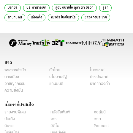
บราซิล
ประธานาธิบดี
ลูอิซ อินาชิโอ ลูลา ดา ซิลวา
ลูลา
สาบานตน
เลือกตั้ง
ฌาอีร์ โบลโซนาโร
ข่าวต่างประเทศ
ข่าวต่างประเทศล่าสุด
ข่าวต่างประเทศวันนี้
ข่าวต่างประเทศ ไทยรัฐ
ข่าวต่างประเทศ ไทยรัฐออนไลน์
ข่าววันนี้
ข่าว
พระราชสำนัก
ทั่วไทย
ในกระแส
การเมือง
นโยบายรัฐ
ต่างประเทศ
อาชญากรรม
ยานยนต์
ราคาทองคำ
ความยั่งยืน
เนื้อหาที่น่าสนใจ
รายงานพิเศษ
หนังสือพิมพ์
คอลัมน์
บันเทิง
ดวง
หวย
นิยาย
วิดีโอ
Podcast
ไลฟ์สไตล์
มัลติมีเดีย