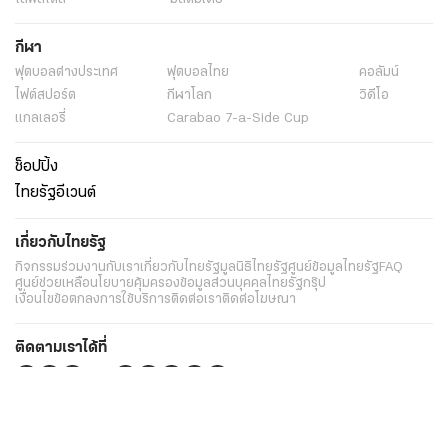
กีฬา
ฟุตบอลต่่างประเทศ
ฟุตบอลไทย
คอลัมน์
ไฟต์สปอร์ต
กีฬาโลก
วิดีโอ
แกลเลอรี่
Carabao 7-a-Side Cup
ช็อปปิ้ง
ไทยรัฐอีเวนต์
เกี่ยวกับไทยรัฐ
กิจกรรม
ร่วมงานกับเรา
เกี่ยวกับไทยรัฐ
มูลนิธิไทยรัฐ
ศูนย์ข้อมูลไทยรัฐ
FAQ
ศูนย์ช่วยเหลือ
นโยบายคุ้มครองข้อมูลส่วนบุคคลไทยรัฐกรุ๊ป
เงื่อนไขข้อตกลงการใช้บริการ
ติดต่อเรา
ติดต่อโฆษณา
ติดตามเราได้ที่
Application
My THAIRATH