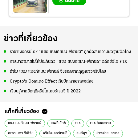
ติดตาม
ข่าวที่เกี่ยวข้อง
ราชาเงินคริปโตฯ "แซม แบงก์แมน-ฟรายด์" ถูกตัดสินความผิดฐานฉ้อโกง
ศาลบาฮามาสไม่ให้ประกันตัว "แซม แบงก์แมน-ฟรายด์" อดีตซีอีโอ FTX
ทำไม แซม แบงก์แมน ฟรายด์ จึงรอดจากฤดูหนาวคริปโตฯ
Crypto's Domino Effect กับปัญหาสภาพคล่อง
เรียนรู้จากวิกฤติคริปโตเคอร์เรนซี ปี 2022
แท็กที่เกี่ยวข้อง
แซม แบงก์แมน-ฟรายด์
เอฟทีเอ็กซ์
FTX
FTX ล้มละลาย
อะลาเมดา รีเสิร์ช
คริปโตเคอร์เรนซี
สหรัฐฯ
ข่าวต่างประเทศ