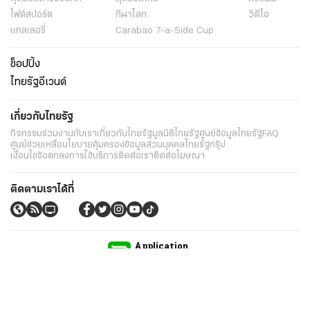
ไฟต์สปอร์ต
กีฬาโลก
วิดีโอ
แกลเลอรี่
Carabao 7-a-Side Cup
ช็อปปิ้ง
ไทยรัฐอีเวนต์
เกี่ยวกับไทยรัฐ
กิจกรรม
ร่วมงานกับเรา
เกี่ยวกับไทยรัฐ
มูลนิธิไทยรัฐ
ศูนย์ข้อมูลไทยรัฐ
FAQ
ศูนย์ช่วยเหลือ
นโยบายคุ้มครองข้อมูลส่วนบุคคลไทยรัฐกรุ๊ป
เงื่อนไขข้อตกลงการใช้บริการ
ติดต่อเรา
ติดต่อโฆษณา
ติดตามเราได้ที่
Application
My THAIRATH