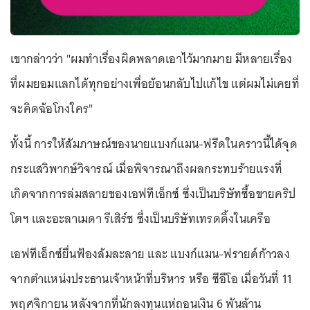
เขากล่าวว่า "ผมทำเรื่องผิดพลาดเอาไว้มากมาย มีหลายเรื่อง
ที่ผมยอมแลกได้ทุกอย่างเพื่อย้อนกลับไปแก้ไข แต่ผมไม่เคยที่
จะคิดฉ้อโกงใคร"
ทั้งนี้ การให้สัมภาษณ์ของนายแบงก์แมน-ฟรีดในคราวนี้ได้จุด
กระแสวิพากษ์วิจารณ์ เมื่อพิจารณาถึงผลกระทบร้ายแรงที่
เกิดจากการล่มสลายของเอฟทีเอ็กซ์ ซึ่งเป็นบริษัทซื้อขายคริป
โตฯ และอะลาเมดา รีเสิร์ช ซึ่งเป็นบริษัทเทรดดิ้งในเครือ
เอฟทีเอ็กซ์ยื่นฟ้องล้มละลาย และ แบงก์แมน-ฟรายด์ก้าวลง
จากตำแหน่งประธานเจ้าหน้าที่บริหาร หรือ ซีอีโอ เมื่อวันที่ 11
พฤศจิกายน หลังจากที่นักลงทุนแห่ถอนเงิน 6 พันล้าน