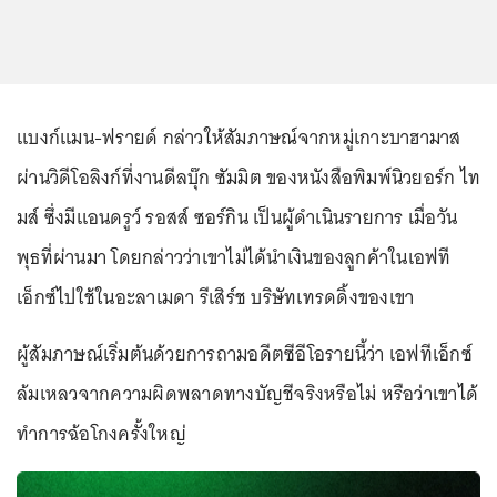
แบงก์แมน-ฟรายด์ กล่าวให้สัมภาษณ์จากหมู่เกาะบาฮามาส
ผ่านวิดีโอลิงก์ที่งานดีลบุ๊ก ซัมมิต ของหนังสือพิมพ์นิวยอร์ก ไท
มส์ ซึ่งมีแอนดรูว์ รอสส์ ซอร์กิน เป็นผู้ดำเนินรายการ เมื่อวัน
พุธที่ผ่านมา โดยกล่าวว่าเขาไม่ได้นำเงินของลูกค้าในเอฟที
เอ็กซ์ไปใช้ในอะลาเมดา รีเสิร์ช บริษัทเทรดดิ้งของเขา
ผู้สัมภาษณ์เริ่มต้นด้วยการถามอดีตซีอีโอรายนี้ว่า เอฟทีเอ็กซ์
ล้มเหลวจากความผิดพลาดทางบัญชีจริงหรือไม่ หรือว่าเขาได้
ทำการฉ้อโกงครั้งใหญ่