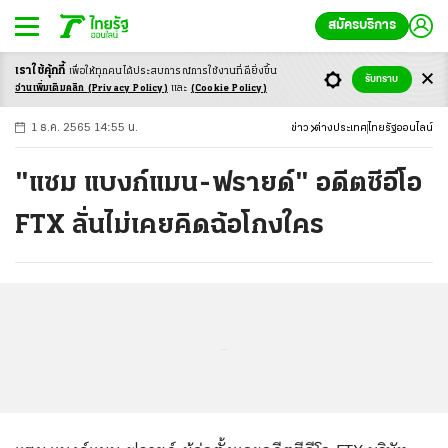
สมัครบริการ
เราใช้คุ้กกี้
เพื่อให้ทุกคนได้ประสบ
การณ์การใช้งานที่ดียิ่งขึ้น
+
ก
ก
-ก
รับทราบ
อ่านเพิ่มเติมคลิก
(Privacy Policy)
และ
(Cookie Policy)
1 ธ.ค. 2565 14:55 น.
ข่าว
ต่างประเทศ
ไทยรัฐออนไลน์
"แซม แบงก์แมน-ฟรายด์" อดีตซีอีโอ
FTX ลั่นไม่เคยคิดฉ้อโกงใคร
...