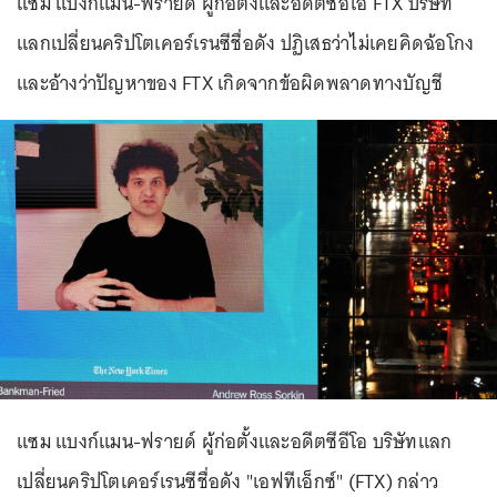
แซม แบงก์แมน-ฟรายด์ ผู้ก่อตั้งและอดีตซีอีโอ FTX บริษัท
แลกเปลี่ยนคริปโตเคอร์เรนซีชื่อดัง ปฏิเสธว่าไม่เคยคิดฉ้อโกง
และอ้างว่าปัญหาของ FTX เกิดจากข้อผิดพลาดทางบัญชี
แซม แบงก์แมน-ฟรายด์ ผู้ก่อตั้งและอดีตซีอีโอ บริษัทแลก
เปลี่ยนคริปโตเคอร์เรนซีชื่อดัง "เอฟทีเอ็กซ์" (FTX) กล่าว