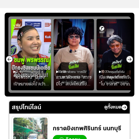
01:45
00:58
00:33
มรับ
"พรพรรณ" ปักธง
ตามหาตัวแทน "กาเซ
เปิดเหตุผลที่แท้จริงที่
ุก
เป้าหมายต่อไป คว้า
มีโร่" สเปคไหนที่ใช่
"โม ซาลาห์" อยาก
แชมป์ชิงแชมป์
สำหรับแมนยูยุค
ย้ายซบ "แทร็บซอนส
ญ
เอเชีย เพื่อตั๋ว
"คาร์ริค 2.0"?
ปอร์"
โอลิมปิก
สรุปไทม์ไลน์
ดูทั้งหมด
กราดยิงเทพศิรินทร์ นนทบุรี