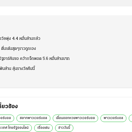
ัลพุ่ง 4.4 หมื่นล้านแล้ว
ตื่นเต้นสุดๆราวถูกเอง
ัฐอาร์คันซอ คว้าแจ็กพอต 5.6 หมื่นล้านบาท
นล้าน ลุ้นรางวัลคืนนี้
กี่ยวข้อง
อร์บอล
สลากพาวเวอร์บอล
เลื่อนออกหวยพาวเวอร์บอล
พาวเวอร์บอล
ระเทศ ไทยรัฐออนไลน์
เรื่องเด่น
ข่าววันนี้