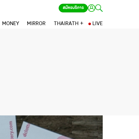
สมัครบริการ
MONEY
MIRROR
THAIRATH +
LIVE