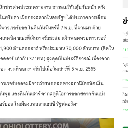
ำนักข่าวต่างประเทศรายงาน ชาวอเมริกันลุ้นกันหนัก หวัง
ในพริบตา เมื่อกองสลากในสหรัฐฯ ได้ประกาศการเลื่อน
ข
พาวเวอร์บอล ในคืนวันจันทร์ที่ 7 พ.ย. ที่ผ่านมา ด้วย
"เข
งเทคนิค ขณะที่เงินรางวัลสะสม แจ็กพอตหวยพาวเวอร์
เขื
 1,900 ล้านดอลลาร์ หรือประมาณ 70,000 ล้านบาท (คิดใน
กล
อลลาร์ เท่ากับ 37 บาท) สูงสุดเป็นประวัติการณ์ เนื่องจาก
“สุ
อต งวดที่ออกรางวัลไปเมื่อวันเสาร์ที่ 5 พ.ย. 2565
ของ
ท้อ
การ
าวเวอร์บอลจะมีการถ่ายทอดสดทางสถานีโทรทัศน์ใน
 วันพุธ และคืนวันเสาร์ จากสตูดิโอการออกสลากกินแบ่ง
ให้
ทรั
วอร์บอล ในเมืองแทลลาแฮสซี รัฐฟลอริดา
พฤ
อา