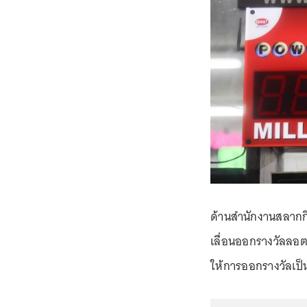
ด้านสำนักงานสลากกิ
เลื่อนออกรางวัลลอตเ
ให้การออกรางวัลเ