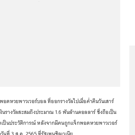
...
จ็กพอตหวยพาวเวอร์บอล ที่ออกรางวัลไปเมื่อค่ำคืนวันเสาร์
มีเงินรางวัลสะสมถึงประมาณ 1.6 พันล้านดอลลาร์ ซึ่งถือเป็น
ุดเป็นประวัติการณ์ หลังจากมีคนถูกแจ็กพอตหวยพาวเวอร์
อวันที่ 3 ส.ค. 2565 ที่รัฐเพนซิลเวเนีย.