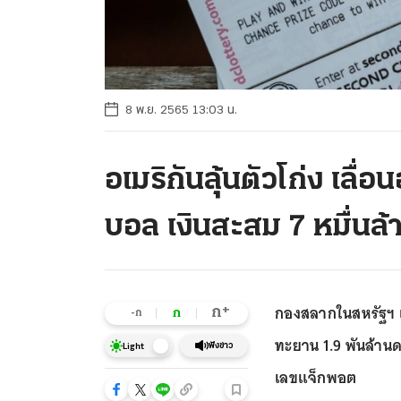
8 พ.ย. 2565 13:03 น.
อเมริกันลุ้นตัวโก่ง เล
บอล เงินสะสม 7 หมื่นล้
กองสลากในสหรัฐฯ เ
+
ก
ก
-ก
ทะยาน 1.9 พันล้านด
ฟังข่าว
Light
เลขแจ็กพอต