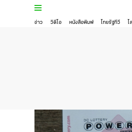
ข่าว
วิดีโอ
หนังสือพิมพ์
ไทยรัฐทีวี
ไ