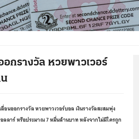
ื่อนออกรางวัล หวยพาวเวอร์
าน
ลื่อนออกรางวัล หวยพาวเวอร์บอล เงินรางวัลสะสมพุ่ง
อลลาร์ หรือประมาณ 7 หมื่นล้านบาท หลังจากไม่มีใครถูก