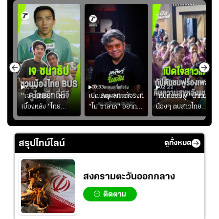
01:23
00:33
02:22
"เจ ชนาธิป" เล่า
เปิดเหตุผลที่แท้จริงที่
"กัปตันชมพู่" นำทีม
เบื้องหลัง "ไทย
"โม ซาลาห์" อยาก
น้องๆ ตบสาวไทย
ง
BUS" บังเอิญเจอขอ
ย้ายซบ "แทร็บซอนส
ปล่อยจอย โชว์ลูกคอ
ไป
ถ่ายรูปที่ฟู้ดแลนด์
ปอร์"
สเต็ปเต้น "เปิดใจ
สาวแต"
สรุปไทม์ไลน์
ดูทั้งหมด
สงครามตะวันออกกลาง
ติดตาม