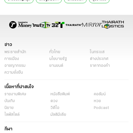
ข่าวต่างประเทศ
ข่าวต่างประเทศล่าสุด
ข่าวต่างประเทศวันนี้
ข่าวต่างประเทศ ไทยรัฐ
ข่าวต่างประเทศ ไทยรัฐออนไลน์
เรื่องเด่น
ข่าววันนี้
ข่าว
พระราชสำนัก
ทั่วไทย
ในกระแส
การเมือง
นโยบายรัฐ
ต่างประเทศ
อาชญากรรม
ยานยนต์
ราคาทองคำ
ความยั่งยืน
เนื้อหาที่น่าสนใจ
รายงานพิเศษ
หนังสือพิมพ์
คอลัมน์
บันเทิง
ดวง
หวย
นิยาย
วิดีโอ
Podcast
ไลฟ์สไตล์
มัลติมีเดีย
กีฬา