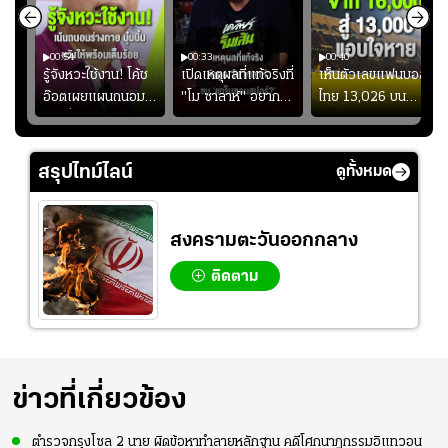
00:54
00:33
00:40
ร
รู้จังหวะใช้งาน! โค้ช
เปิดเหตุผลที่แท้จริงที่
เห็นตัวเลขแฟนบอล
อ๊อตเผยแผนถนอม
"โม ซาลาห์" อยาก
ไทย 13,026 บน
ึ้น
“บุ๋มบิ๋ม” เพื่อรักษา
ย้ายซบ "แทร็บซอนส
สกอร์บอร์ดแล้วแอบ
ย
ร่างกายให้พร้อมที่สุด
ปอร์"
ใจหาย น้อยกว่านัดที่
ที่
แล้วเจอมาเลเซียตั้ง
สรุปไทม์ไลน์
ดูทั้งหมด
อย่างเห็นได้ชัด
สงครามตะวันออกกลาง
ติดตาม
ข่าวที่เกี่ยวข้อง
ตำรวจกรุงโซล 2 นาย ผิดข้อหาทำลายหลักฐาน คดีโศกนาฏกรรมอิแทวอน