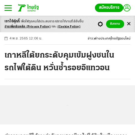
สมัครบริการ
เราใช้คุ้กกี้
เพื่อให้ทุกคนได้ประสบ
การณ์การใช้งานที่ดียิ่งขึ้น
+
ก
ก
-ก
รับทราบ
อ่านเพิ่มเติมคลิก
(Privacy Policy)
และ
(Cookie Policy)
4 พ.ย. 2565 12:06 น.
ข่าว
ต่างประเทศ
ไทยรัฐออนไลน์
เกาหลีใต้ยกระดับคุมเข้มฝูงชนใน
รถไฟใต้ดิน หวั่นซ้ำรอยอิแทวอน
...