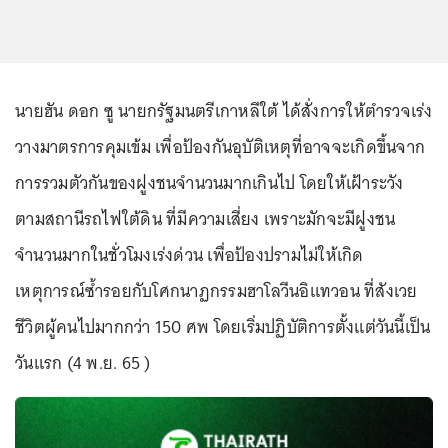
นายฮัน ดอก ซู นายกรัฐมนตรีเกาหลีใต้ ได้สั่งการให้ตำรวจเร่ง
วางมาตรการคุมเข้ม เพื่อป้องกันอุบัติเหตุที่อาจจะเกิดขึ้นจาก
การรวมตัวกันของฝูงชนจำนวนมากเกินไป โดยให้เฝ้าระวัง
ตามสถานีรถไฟใต้ดิน ที่มีความเสี่ยง เพราะมักจะมีฝูงชน
จำนวนมากในชั่วโมงเร่งด่วน เพื่อป้องปรามไม่ให้เกิด
เหตุการณ์ซ้ำรอยกับโศกนาฏกรรมฮาโลวีนอิแทวอน ที่สังเวย
ชีวิตผู้คนไปมากกว่า 150 ศพ โดยเริ่มปฏิบัติการตั้งแต่วันนี้เป็น
วันแรก (4 พ.ย. 65 )