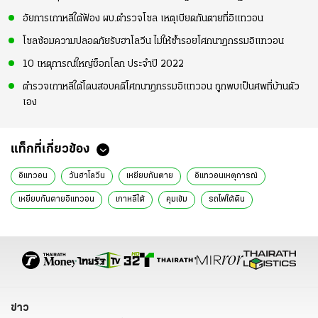
อัยการเกาหลีใต้ฟ้อง ผบ.ตำรวจโซล เหตุเบียดกันตายที่อิแทวอน
โซลซ้อมความปลอดภัยรับฮาโลวีน ไม่ให้ซ้ำรอยโศกนาฏกรรมอิแทวอน
10 เหตุการณ์ใหญ่ช็อกโลก ประจำปี 2022
ตำรวจเกาหลีใต้โดนสอบคดีโศกนาฏกรรมอิแทวอน ถูกพบเป็นศพที่บ้านตัว
เอง
แท็กที่เกี่ยวข้อง
อิแทวอน
วันฮาโลวีน
เหยียบกันตาย
อิแทวอนเหตุการณ์
เหยียบกันตายอิแทวอน
เกาหลีใต้
คุมเข้ม
รถไฟใต้ดิน
ข่าวต่างประเทศ
ข่าวต่างประเทศล่าสุด
ข่าวต่างประเทศวันนี้
ข่าวต่างประเทศ ไทยรัฐ
ข่าวต่างประเทศ ไทยรัฐออนไลน์
เรื่องเด่น
ข่าววันนี้
ข่าว