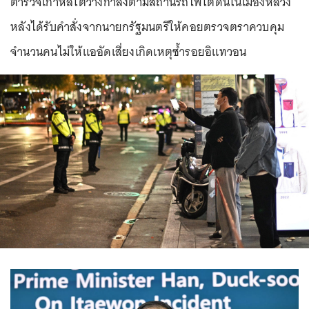
ตำรวจเกาหลีใต้วางกำลังตามสถานีรถไฟใต้ดินในเมืองหลวง
หลังได้รับคำสั่งจากนายกรัฐมนตรีให้คอยตรวจตราควบคุม
จำนวนคนไม่ให้แออัดเสี่ยงเกิดเหตุซ้ำรอยอิแทวอน