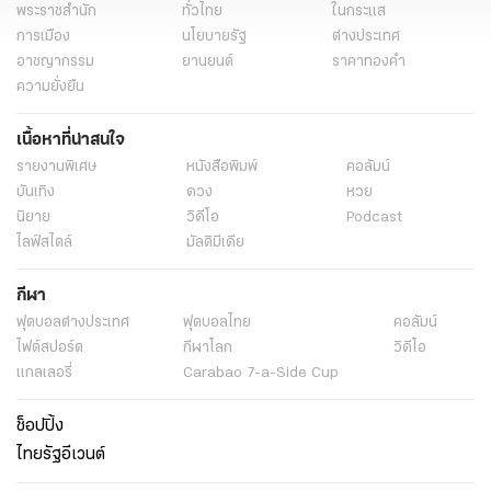
พระราชสำนัก
ทั่วไทย
ในกระแส
การเมือง
นโยบายรัฐ
ต่างประเทศ
อาชญากรรม
ยานยนต์
ราคาทองคำ
ความยั่งยืน
เนื้อหาที่น่าสนใจ
รายงานพิเศษ
หนังสือพิมพ์
คอลัมน์
บันเทิง
ดวง
หวย
นิยาย
วิดีโอ
Podcast
ไลฟ์สไตล์
มัลติมีเดีย
กีฬา
ฟุตบอลต่่างประเทศ
ฟุตบอลไทย
คอลัมน์
ไฟต์สปอร์ต
กีฬาโลก
วิดีโอ
แกลเลอรี่
Carabao 7-a-Side Cup
ช็อปปิ้ง
ไทยรัฐอีเวนต์