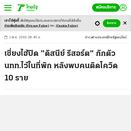
สมัครบริการ
เราใช้คุ้กกี้
เพื่อให้ทุกคนได้ประสบ
การณ์การใช้งานที่ดียิ่งขึ้น
+
ก
ก
-ก
รับทราบ
อ่านเพิ่มเติมคลิก
(Privacy Policy)
และ
(Cookie Policy)
1 พ.ย. 2565 08:45 น.
ข่าว
ต่างประเทศ
ไทยรัฐออนไลน์
เซี่ยงไฮ้ปิด "ดิสนีย์ รีสอร์ต" กักตัว
นทท.ไว้ในที่พัก หลังพบคนติดโควิด
10 ราย
...