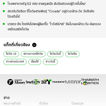
โรงพยาบาลรัฐ 62 แห่ง ขาดทุนหนัก ดันจัดสรรงบผู้ป่วยในใหม่
สถาบันวัคซีนฯ ชี้โควิดสายพันธุ์ "Cicada" อยู่ช่วงเฝ้าระวัง วัคซีนยัง
ป้องกันได้
นายกฯ ยัน ไทยยังไม่พบผู้ติดเชื้อ “ไวรัสนิปาห์” ยึดโมเดลเฝ้าระวัง-คัดกรอง
เหมือนสมัยโควิด
แท็กที่เกี่ยวข้อง
โควิด-19
สถานการณ์โควิด
โควิดวันนี้
โควิดจีน
ข่าวต่างประเทศ
เซี่ยงไฮ้
ข่าววันนี้
ข่าว
พระราชสำนัก
ทั่วไทย
ในกระแส