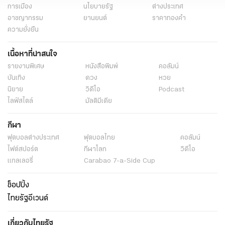
การเมือง
นโยบายรัฐ
ต่างประเทศ
อาชญากรรม
ยานยนต์
ราคาทองคำ
ความยั่งยืน
เนื้อหาที่น่าสนใจ
รายงานพิเศษ
หนังสือพิมพ์
คอลัมน์
บันเทิง
ดวง
หวย
นิยาย
วิดีโอ
Podcast
ไลฟ์สไตล์
มัลติมีเดีย
กีฬา
ฟุตบอลต่่างประเทศ
ฟุตบอลไทย
คอลัมน์
ไฟต์สปอร์ต
กีฬาโลก
วิดีโอ
แกลเลอรี่
Carabao 7-a-Side Cup
ช็อปปิ้ง
ไทยรัฐอีเวนต์
เกี่ยวกับไทยรัฐ