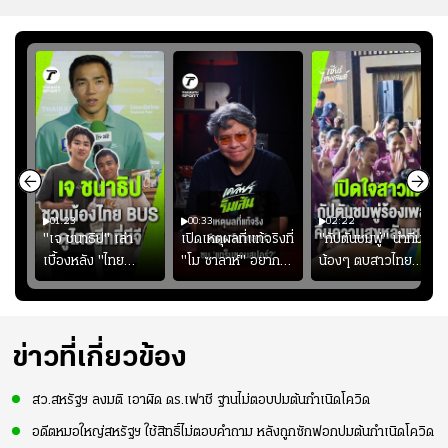
01:23
00:33
02:22
"เจ ชนาธิป" เล่า
เปิดเหตุผลที่แท้จริงที่
"กัปตันชมพู่" นำทีม
เบื้องหลัง "ไทย
"โม ซาลาห์" อยาก
น้องๆ ตบสาวไทย
ง
BUS" บังเอิญเจอขอ
ย้ายซบ "แทร็บซอนส
ปล่อยจอย โชว์ลูกคอ
ไป
ถ่ายรูปที่ฟู้ดแลนด์
ปอร์"
สเต็ปเต้น "เปิดใจ
สาวแต"
ข่าวที่เกี่ยวข้อง
สว.สหรัฐฯ ลงมติ เอาผิด ดร.เฟาชี ฐานไม่ตอบปมต้นกำเนิดโควิด
อดีตหมอใหญ่สหรัฐฯ ใช้สิทธิ์ไม่ตอบคำถาม หลังถูกซักฟอกปมต้นกำเนิดโควิด