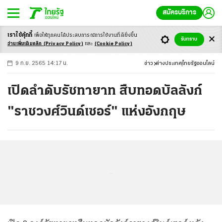
สมัครบริการ
เราใช้คุ้กกี้
เพื่อให้ทุกคนได้ประสบ
การณ์การใช้งานที่ดียิ่งขึ้น
+
ก
ก
-ก
รับทราบ
อ่านเพิ่มเติมคลิก
(Privacy Policy)
และ
(Cookie Policy)
9 ก.ย. 2565 14:17 น.
ข่าว
ต่างประเทศ
ไทยรัฐออนไลน์
เปิดลำดับรัชทายาท สืบทอดบัลลังก์
"ราชวงศ์วินด์เซอร์" แห่งอังกฤษ
...