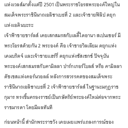
แห่งเวลส์มาตั้งแต่ปี 2501 เป็นพระราชโอรสพระองค์ใหญ่ใน
สมเด็จพระราชินีนาถเอลิซาเบธที่ 2 และเจ้าชายฟิลิป ดยุก
แห่งเอดินบะระ
เจ้าฟ้าชายชาร์ลส์ เคยเสกสมรสกับเลดี้ไดอานา สเปนเซอร์ มี
พระโอรสด้วยกัน 2 พระองค์ คือ เจ้าชายวิลเลียม ดยุกแห่ง
เคมบริดจ์ และเจ้าชายแฮร์รี่ ดยุกแห่งซัสเซกซ์ ปัจจุบัน
พระองค์เสกสมรสกับคามิลลา ปาร์กเกอร์โบลส์ หรือ คามิลลา
ดัชเชสแห่งคอร์นวอลล์ หลังการสวรรคตของสมเด็จพระ
ราชินีนาถเอลิซาเบธที่ 2 เจ้าฟ้าชายชาร์ลส์ ในฐานะมกุฎราช
กุมาร ทรงขึ้นครองราชย์เป็นกษัตริย์พระองค์ใหม่ต่อจากพระ
ราชมารดา โดยมีผลทันที
ก่อนหน้านี้ สำนักพระราชวัง เคยเผยแพร่แถลงการณ์ของ