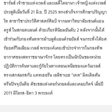
ชาร์ลส์ เจ้าชายแห่งเวลส์ และเลดี้ไดอานา เจ้าหญิงแห่งเวลส์
ประสูติเมื่อวันที่ 21 มิ.ย. ปี 2525 ทรงสำเร็จการศึกษาปริญญา
โท สาขาวิชาประวัติศาสตร์ศิลป์ จากมหาวิทยาลัยเซนต์แอน
ดรูส์ ในสกอตแลนด์ ด้วยเกียรตินิยมอันดับ 2 หลังจากนั้นได้
เข้าร่วมกับกองพันทหารม้าบลูส์แอนด์รอยัลส์ จนกระทั่งได้ยศ
ร้อยตรีวิลเลียม เวลส์ พระองค์เคยเข้าประจำการในกองทัพ
อากาศของสหราชอาณาจักร โดยทรงเป็นนักบินของหน่วย
ปฏิบัติการค้นหาและกู้ภัยในทางตอนเหนือของแคว้นเวลส์
ทรงเสกสมรสกับ แคทเธอรีน เอลิซาเบธ "เคต" มิดเดิลตัน
หรือปัจจุบันคือ ดัชเชสแห่งคอร์นวอลล์และเคมบริดจ์ เมื่อปี
2011 มีโอรส-ธิดา 3 พระองค์
...