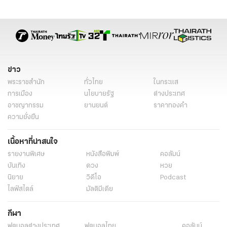
Charles III
King Charles III
อังกฤษ
ควีนเอลิซาเบธ
ควีนเอลิซาเบธที่ 2
ควีนอลิซาเบธสวรรคต
ควีนเอลิซาเบธที่ 2 สวรรคต
เจ้าฟ้าชายชาร์ลส์
ราชวงศ์อังกฤษ
เจ้าชายแฮร์รี่
พระราชวังบักกิงแฮม
ข่าวต่างประเทศ
ข่าวต่างประเทศล่าสุด
ข่าว
ข่าวต่างประเทศวันนี้
ข่าวต่างประเทศ ไทยรัฐ
พระราชสำนัก
ทั่วไทย
ในกระแส
ข่าวต่างประเทศ ไทยรัฐออนไลน์
เรื่องเด่น
ข่าววันนี้
รัชทายาท
การเมือง
นโยบายรัฐ
ต่างประเทศ
อาชญากรรม
ยานยนต์
ราคาทองคำ
เจ้าชายวิลเลียม
เจ้าชายจอร์จ
เจ้าหญิงชาร์ลอตต์
ความยั่งยืน
ราชวงศ์วินด์เซอร์
เนื้อหาที่น่าสนใจ
รายงานพิเศษ
หนังสือพิมพ์
คอลัมน์
บันเทิง
ดวง
หวย
นิยาย
วิดีโอ
Podcast
ไลฟ์สไตล์
มัลติมีเดีย
กีฬา
ฟุตบอลต่่างประเทศ
ฟุตบอลไทย
คอลัมน์