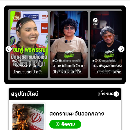
01:45
00:58
00:33
มรับ
"พรพรรณ" ปักธง
ตามหาตัวแทน "กาเซ
เปิดเหตุผลที่แท้จริงที่
ุก
เป้าหมายต่อไป คว้า
มีโร่" สเปคไหนที่ใช่
"โม ซาลาห์" อยาก
แชมป์ชิงแชมป์
สำหรับแมนยูยุค
ย้ายซบ "แทร็บซอนส
ญ
เอเชีย เพื่อตั๋ว
"คาร์ริค 2.0"?
ปอร์"
โอลิมปิก
สรุปไทม์ไลน์
ดูทั้งหมด
สงครามตะวันออกกลาง
ติดตาม