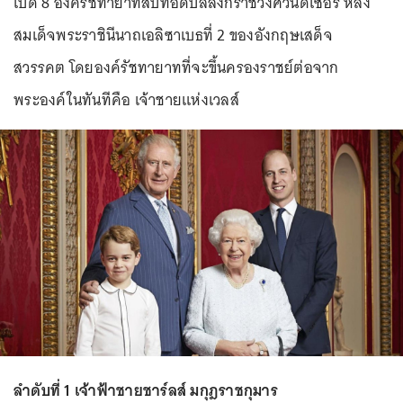
เปิด 8 องค์รัชทายาทสืบทอดบัลลังก์ราชวงศ์วินด์เซอร์ หลัง
สมเด็จพระราชินีนาถเอลิซาเบธที่ 2 ของอังกฤษเสด็จ
สวรรคต โดยองค์รัชทายาทที่จะขึ้นครองราชย์ต่อจาก
พระองค์ในทันทีคือ เจ้าชายแห่งเวลส์
ลำดับที่ 1 เจ้าฟ้าชายชาร์ลส์ มกุฎราชกุมาร