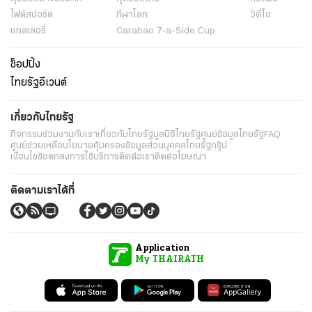
ไฟต์สปอร์ต
กีฬาโลก
วิดีโอ
แกลเลอรี่
Carabao 7-a-Side Cup
ช็อปปิ้ง
ไทยรัฐอีเวนต์
เกี่ยวกับไทยรัฐ
กิจกรรม
ร่วมงานกับเรา
เกี่ยวกับไทยรัฐ
มูลนิธิไทยรัฐ
ศูนย์ข้อมูลไทยรัฐ
FAQ
ศูนย์ช่วยเหลือ
นโยบายคุ้มครองข้อมูลส่วนบุคคลไทยรัฐกรุ๊ป
เงื่อนไขข้อตกลงการใช้บริการ
ติดต่อเรา
ติดต่อโฆษณา
ติดตามเราได้ที่
Application
My THAIRATH