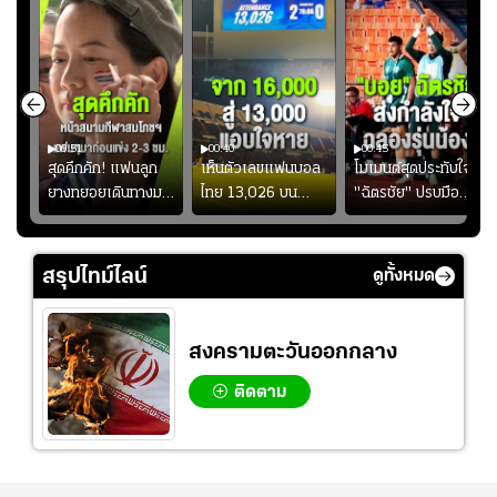
00:51
00:40
00:45
้ช
สุดคึกคัก! แฟนลูก
เห็นตัวเลขแฟนบอล
โมเมนต์สุดประทับใจ!
ม
ยางทยอยเดินทางมา
ไทย 13,026 บน
"ฉัตรชัย" ปรบมือ
า
หน้าสนามกีฬา
สกอร์บอร์ดแล้วแอบ
ฉลองประตูแรกให้
่สุด
สมโภชฯ กันอย่าง
ใจหาย น้อยกว่านัดที่
ดาวรุ่ง "เจะฮานาฟี"
คึกคัก ก่อนเกมเริ่ม
แล้วเจอมาเลเซียตั้ง
ในสีเสื้อช้างศึกชุด
สรุปไทม์ไลน์
ดูทั้งหมด
2-3 ชั่วโมง
อย่างเห็นได้ชัด
ใหญ่
สงครามตะวันออกกลาง
ติดตาม