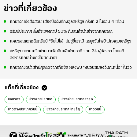
ข่าวที่เกี่ยวข้อง
แคนาดาเร่งสืบสวน เสียงปืนดังที่กงสุลสหรัฐฯ ครั้งที่ 2 ในรอบ 4 เดือน
ทรัมป์ประกาศ ตั้งกำแพงภาษี 50% กับสินค้านำเข้าจากแคนาดา
แคนาดาตอกกลับทรัมป์ "รับไม่ได้" ปมขู่ขึ้นภาษี เหตุควันไฟป่าปกคลุมสหรัฐฯ
สหรัฐฯ ทลายเครือข่ายมาเฟียอินเดียข้ามชาติ รวบ 24 ผู้ต้องหา โยงคดี
สังหารแกนนำซิกข์ในแคนาดา
แคนาดางดนำเข้าปศุสัตว์จากเท็กซัส หลังพบ “หนอนแมลงวันกินเนื้อ” ในวัว
แท็กที่เกี่ยวข้อง
แคนาดา
ข่าวต่างประเทศ
ข่าวต่างประเทศล่าสุด
ข่าวต่างประเทศวันนี้
ข่าวต่างประเทศ ไทยรัฐ
ข่าววันนี้