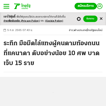
สมัครบริการ
เราใช้คุ้กกี้
เพื่อให้ทุกคนได้ประสบ
การณ์การใช้งานที่ดียิ่งขึ้น
+
ก
ก
-ก
รับทราบ
อ่านเพิ่มเติมคลิก
(Privacy Policy)
และ
(Cookie Policy)
5 ก.ย. 2565 07:43 น.
ข่าว
ต่างประเทศ
ไทยรัฐออนไลน์
ระทึก มือมีดไล่แทงผู้คนตามท้องถนน
ที่แคนาดา ดับอย่างน้อย 10 ศพ บาด
เจ็บ 15 ราย
...