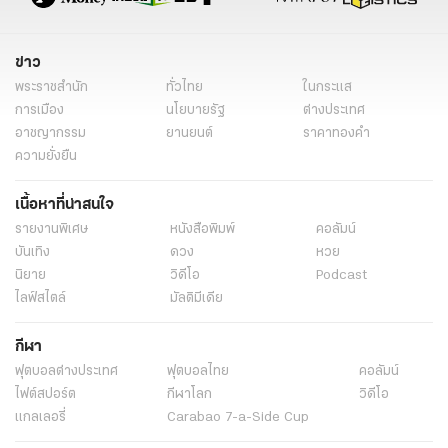
ข่าว
พระราชสำนัก
ทั่วไทย
ในกระแส
การเมือง
นโยบายรัฐ
ต่างประเทศ
อาชญากรรม
ยานยนต์
ราคาทองคำ
ความยั่งยืน
เนื้อหาที่น่าสนใจ
รายงานพิเศษ
หนังสือพิมพ์
คอลัมน์
บันเทิง
ดวง
หวย
นิยาย
วิดีโอ
Podcast
ไลฟ์สไตล์
มัลติมีเดีย
กีฬา
ฟุตบอลต่่างประเทศ
ฟุตบอลไทย
คอลัมน์
ไฟต์สปอร์ต
กีฬาโลก
วิดีโอ
แกลเลอรี่
Carabao 7-a-Side Cup