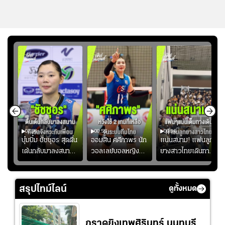
01:08
00:55
00:36
ก
บุ๋มบิ๋ม ชัชชุอร สุดตื่น
ออมสิน ศศิภาพร นัก
แน่นสนาม! แฟนลูก
เต้นกลับมาลงสนาม
วอลเลย์บอลหญิงทีม
ยางสาวไทยเดินทาง
ุ๋ม
ให้ทีมชาติ แอบกังวล
ชาติไทย หวังใช้ 2
เข้ามาเชียร์สาวไทย
ัง
จังหวะไม่เข้ากับเพื่อน
เกมที่เหลือ ปรับจู
อย่างคึกคัก เพื่อให้
ย
นระบบทีมก่อนลุยชิง
กำลังใจ ก่อนที่สาว
สรุปไทม์ไลน์
ดูทั้งหมด
แชมป์เอเชีย
ไทยจะคว้าชัย
กราดยิงเทพศิรินทร์ นนทบุรี