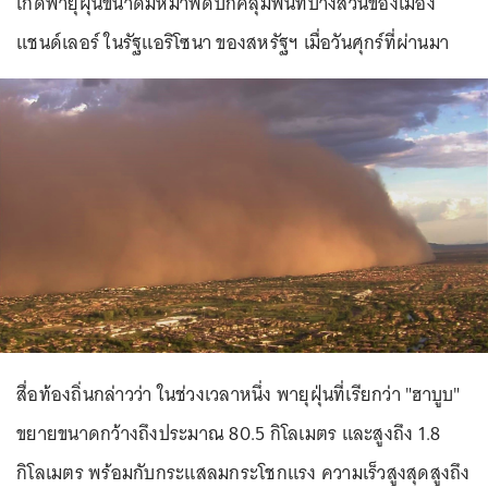
เกิดพายุฝุ่นขนาดมหึมาพัดปกคลุมพื้นที่บางส่วนของเมือง
แชนด์เลอร์ ในรัฐแอริโซนา ของสหรัฐฯ เมื่อวันศุกร์ที่ผ่านมา
สื่อท้องถิ่นกล่าวว่า ในช่วงเวลาหนึ่ง พายุฝุ่นที่เรียกว่า "ฮาบูบ"
ขยายขนาดกว้างถึงประมาณ 80.5 กิโลเมตร และสูงถึง 1.8
กิโลเมตร พร้อมกับกระแสลมกระโชกแรง ความเร็วสูงสุดสูงถึง