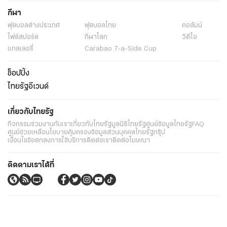
กีฬา
ฟุตบอลต่่างประเทศ
ฟุตบอลไทย
คอลัมน์
ไฟต์สปอร์ต
กีฬาโลก
วิดีโอ
แกลเลอรี่
Carabao 7-a-Side Cup
ช็อปปิ้ง
ไทยรัฐอีเวนต์
เกี่ยวกับไทยรัฐ
กิจกรรม
ร่วมงานกับเรา
เกี่ยวกับไทยรัฐ
มูลนิธิไทยรัฐ
ศูนย์ข้อมูลไทยรัฐ
FAQ
ศูนย์ช่วยเหลือ
นโยบายคุ้มครองข้อมูลส่วนบุคคลไทยรัฐกรุ๊ป
เงื่อนไขข้อตกลงการใช้บริการ
ติดต่อเรา
ติดต่อโฆษณา
ติดตามเราได้ที่
Application
My THAIRATH