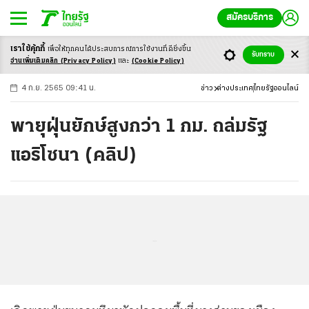
สมัครบริการ
เราใช้คุ้กกี้
เพื่อให้ทุกคนได้ประสบ
การณ์การใช้งานที่ดียิ่งขึ้น
+
ก
ก
-ก
รับทราบ
อ่านเพิ่มเติมคลิก
(Privacy Policy)
และ
(Cookie Policy)
4 ก.ย. 2565 09:41 น.
ข่าว
ต่างประเทศ
ไทยรัฐออนไลน์
พายุฝุ่นยักษ์สูงกว่า 1 กม. ถล่มรัฐ
แอริโซนา (คลิป)
...