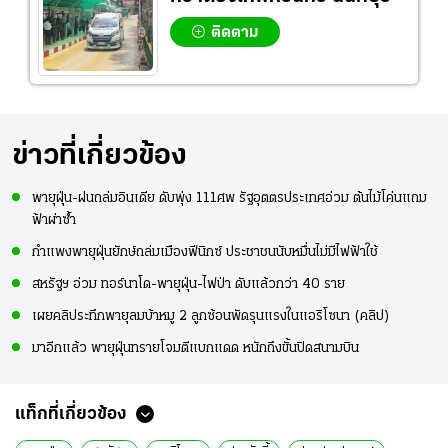
ติดตาม
ข่าวที่เกี่ยวข้อง
พายุฝุ่น-ฝนถล่มอินเดีย ดับพุ่ง 111ศพ รัฐอุตตรประเทศอ่วม ต้นไม้โค่นแถม
ฟ้าผ่าซ้ำ
กำแพงพายุฝุ่นยักษ์ถล่มเมืองฟีนิกซ์ ประชาชนนับหมื่นไม่มีไฟฟ้าใช้
สหรัฐฯ อ่วม ทอร์นาโด-พายุฝุ่น-ไฟป่า ดับแล้วกว่า 40 ราย
เผยคลิประทึกพายุลมบ้าหมู 2 ลูกซ้อนพัดรุนแรงในแอริโซนา (คลิป)
มาอีกแล้ว พายุฝุ่นทรายโจมตีแบกแดด หนักถึงขั้นปิดสนามบิน
แท็กที่เกี่ยวข้อง