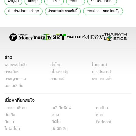
พายุฝุ่น
สหรัฐฯ
แอริโซนา
ข่าววันนี้
ข่าวต่างประเทศ
ข่าวต่างประเทศล่าสุด
ข่าวต่างประเทศวันนี้
ข่าวต่างประเทศ ไทยรัฐ
ข่าวต่างประเทศ ไทยรัฐออนไลน์
ข่าว
พระราชสำนัก
ทั่วไทย
ในกระแส
การเมือง
นโยบายรัฐ
ต่างประเทศ
อาชญากรรม
ยานยนต์
ราคาทองคำ
ความยั่งยืน
เนื้อหาที่น่าสนใจ
รายงานพิเศษ
หนังสือพิมพ์
คอลัมน์
บันเทิง
ดวง
หวย
นิยาย
วิดีโอ
Podcast
ไลฟ์สไตล์
มัลติมีเดีย