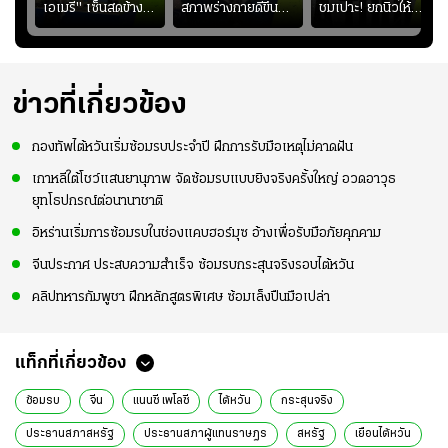
เอเมรี่" เซ็นสดข้าง
สภาพร่างกายดีขึ้น
ชมเปาะ! ยกนิ้วให้
รอยสักบนแผ่นหลัง
อย่างต่อเนื่อง พร้อม
แท็กติกบีจี แฮปปี้
ู่ใน
"คุณเต๊ะ" แฟนพันธุ์
พยายามลงสนามให้
สุดๆ กับการเยือนไทย
แท้วิลล่า นาน 33 ปี
มากขึ้น เพื่อเรียก
ความมั่นใจ
ข่าวที่เกี่ยวข้อง
กองทัพไต้หวันเริ่มซ้อมรบประจำปี ฝึกการรับมือเหตุไม่คาดฝัน
เกาหลีใต้โชว์แสนยานุภาพ จัดซ้อมรบแบบยิงจริงครั้งใหญ่ อวดอาวุธ
ยุทโธปกรณ์ต่อนานาชาติ
อิหร่านเริ่มการซ้อมรบในช่องแคบฮอร์มุซ อ้างเพื่อรับมือภัยคุกคาม
จีนประกาศ ประสบความสำเร็จ ซ้อมรบกระสุนจริงรอบไต้หวัน
คลิปทหารกัมพูชา ฝึกหลักสูตรพิเศษ ซ้อมเล็งปืนมือเปล่า
แท็กที่เกี่ยวข้อง
ซ้อมรบ
จีน
แนนซี เพโลซี
ไต้หวัน
กระสุนจริง
ประธานสภาสหรัฐ
ประธานสภาผู้แทนราษฎร
สหรัฐ
เยือนไต้หวัน