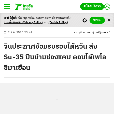
สมัครบริการ
เราใช้คุ้กกี้
เพื่อให้ทุกคนได้ประสบ
การณ์การใช้งานที่ดียิ่งขึ้น
+
ก
ก
-ก
รับทราบ
อ่านเพิ่มเติมคลิก
(Privacy Policy)
และ
(Cookie Policy)
2 ส.ค. 2565 23:41 น.
ข่าว
ต่างประเทศ
ไทยรัฐออนไลน์
จีนประกาศซ้อมรบรอบไต้หวัน ส่ง
Su-35 บินข้ามช่องแคบ ตอบโต้เพโล
ซีมาเยือน
...