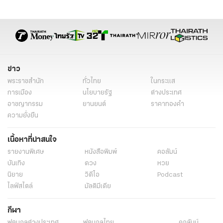
กระทรวงต่างประเทศ
ประชาธิปไตย
ประท้วง
ประณาม
อินโด-แปซิฟิก
เยือนเอเชีย
ข่าววันนี้
ข่าวต่างประเทศ
ข่าวต่างประเทศล่าสุด
ข่าวต่างประเทศวันนี้
ข่าวต่างประเทศ ไทยรัฐ
ข่าวต่างประเทศ ไทยรัฐออนไลน์
ข่าวทั่วไป
ข่าว
พระราชสำนัก
ทั่วไทย
ในกระแส
การเมือง
นโยบายรัฐ
ต่างประเทศ
อาชญากรรม
ยานยนต์
ราคาทองคำ
ความยั่งยืน
เนื้อหาที่น่าสนใจ
รายงานพิเศษ
หนังสือพิมพ์
คอลัมน์
บันเทิง
ดวง
หวย
นิยาย
วิดีโอ
Podcast
ไลฟ์สไตล์
มัลติมีเดีย
กีฬา
ฟุตบอลต่่างประเทศ
ฟุตบอลไทย
คอลัมน์