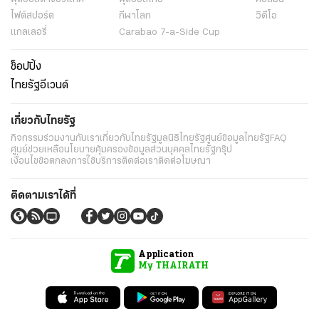
ไฟต์สปอร์ต
กีฬาโลก
วิดีโอ
แกลเลอรี่
Carabao 7-a-Side Cup
ช็อปปิ้ง
ไทยรัฐอีเวนต์
เกี่ยวกับไทยรัฐ
กิจกรรม
ร่วมงานกับเรา
เกี่ยวกับไทยรัฐ
มูลนิธิไทยรัฐ
ศูนย์ข้อมูลไทยรัฐ
FAQ
ศูนย์ช่วยเหลือ
นโยบายคุ้มครองข้อมูลส่วนบุคคลไทยรัฐกรุ๊ป
เงื่อนไขข้อตกลงการใช้บริการ
ติดต่อเรา
ติดต่อโฆษณา
ติดตามเราได้ที่
Application
My THAIRATH