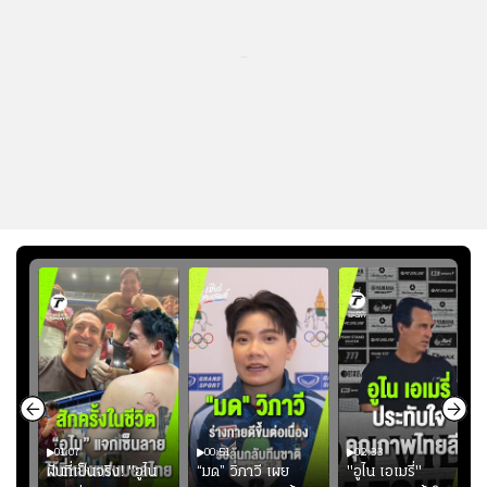
...
01:07
00:51
02:33
้อง
ฝันที่เป็นจริง! "อูไน
“มด” วิภาวี เผย
"อูไน เอเมรี่"