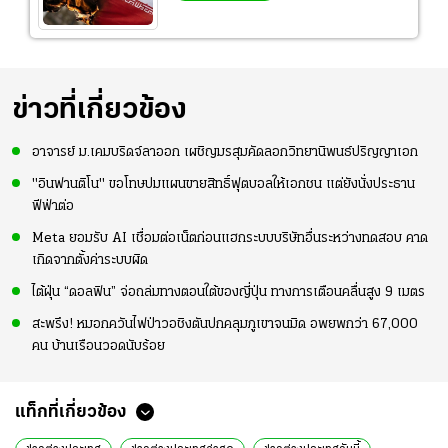
ข่าวที่เกี่ยวข้อง
อาจารย์ ม.เคมบริดจ์ลาออก เผชิญมรสุมคัดลอกวิทยานิพนธ์ปริญญาเอก
"อินฟานติโน" ขอโทษปมแผนขายสิทธิ์ฟุตบอลให้เอกชน แต่ยังนั่งประธาน
ฟีฟ่าต่อ
Meta ยอมรับ AI เชื่อมต่อเน็ตก่อนแฮกระบบบริษัทอื่นระหว่างทดสอบ คาด
เกิดจากตั้งค่าระบบผิด
ไต้ฝุ่น “ดอลฟิน” จ่อถล่มทางตอนใต้ของญี่ปุ่น ทางการเตือนคลื่นสูง 9 เมตร
สะพรึง! หมอกควันไฟป่าวอชิงตันปกคลุมภูเขาจนมิด อพยพกว่า 67,000
คน บ้านเรือนวอดนับร้อย
แท็กที่เกี่ยวข้อง