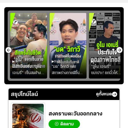
01:07
00:51
02:33
้อง
ฝันที่เป็นจริง! "อูไน
“มด” วิภาวี เผย
"อูไน เอเมรี่"
เอเมรี่" เซ็นสดข้าง
สภาพร่างกายดีขึ้น
ชมเปาะ! ยกนิ้วให้
รอยสักบนแผ่นหลัง
อย่างต่อเนื่อง พร้อม
แท็กติกบีจี แฮปปี้
ู่ใน
"คุณเต๊ะ" แฟนพันธุ์
พยายามลงสนามให้
สุดๆ กับการเยือนไทย
แท้วิลล่า นาน 33 ปี
มากขึ้น เพื่อเรียก
สรุปไทม์ไลน์
ดูทั้งหมด
ความมั่นใจ
สงครามตะวันออกกลาง
ติดตาม