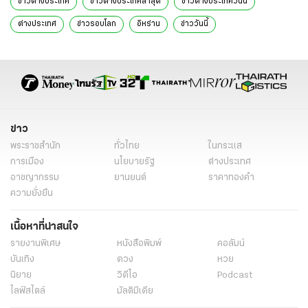
ข่าวต่างประเทศ
ข่าวต่างประเทศล่าสุด
ข่าวต่างประเทศวันนี้
ต่างประเทศ
ข่าวรอบโลก
อิหร่าน
ข่าววันนี้
ข่าว
พระราชสำนัก
ทั่วไทย
ในกระแส
การเมือง
นโยบายรัฐ
ต่างประเทศ
อาชญากรรม
ยานยนต์
ราคาทองคำ
ความยั่งยืน
เนื้อหาที่น่าสนใจ
รายงานพิเศษ
หนังสือพิมพ์
คอลัมน์
บันเทิง
ดวง
หวย
นิยาย
วิดีโอ
Podcast
ไลฟ์สไตล์
มัลติมีเดีย