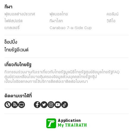
กีฬา
ฟุตบอลต่่างประเทศ
ฟุตบอลไทย
คอลัมน์
ไฟต์สปอร์ต
กีฬาโลก
วิดีโอ
แกลเลอรี่
Carabao 7-a-Side Cup
ช็อปปิ้ง
ไทยรัฐอีเวนต์
เกี่ยวกับไทยรัฐ
กิจกรรม
ร่วมงานกับเรา
เกี่ยวกับไทยรัฐ
มูลนิธิไทยรัฐ
ศูนย์ข้อมูลไทยรัฐ
FAQ
ศูนย์ช่วยเหลือ
นโยบายคุ้มครองข้อมูลส่วนบุคคลไทยรัฐกรุ๊ป
เงื่อนไขข้อตกลงการใช้บริการ
ติดต่อเรา
ติดต่อโฆษณา
ติดตามเราได้ที่
Application
My THAIRATH