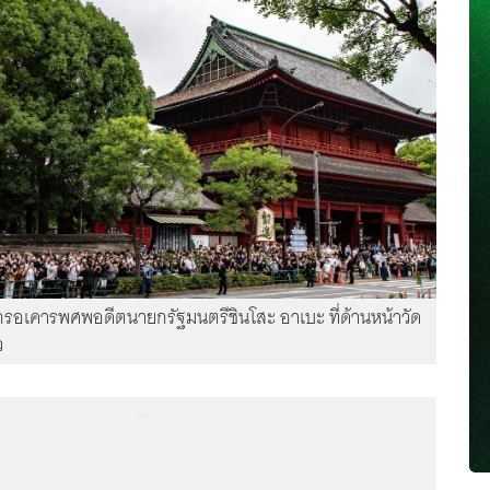
เคารพศพอดีตนายกรัฐมนตรีชินโสะ อาเบะ ที่ด้านหน้าวัด
ว
...