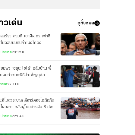
่าวเด่น
ดูทั้งหมด
สหรัฐฯ ลงมติ เอาผิด ดร.เฟาชี
ไม่ตอบปมต้นกำเนิดโควิด
งประเทศ
23:12 น.
ียมพา “ฮลุน โซโล่” กลับบ้าน พี่
ยเผยกำหนดพิธีบำเพ็ญกุศล-
ปนกิจศพ
ระแส
22:11 น.
่นอีโบลาระบาด ดีอาร์คองโกกักกัน
อโดยสาร หลังผู้โดยสารดับ 5 ศพ
งประเทศ
22:04 น.