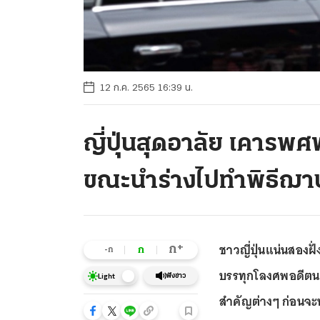
12 ก.ค. 2565 16:39 น.
ญี่ปุ่นสุดอาลัย เคารพศ
ขณะนำร่างไปทำพิธีฌา
ชาวญี่ปุ่นแน่นสองฝ
+
ก
ก
-ก
บรรทุกโลงศพอดีตน
ฟังข่าว
Light
สำคัญต่างๆ ก่อนจะ