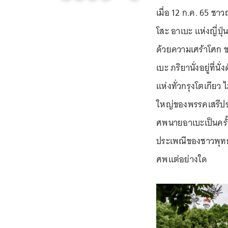
เมื่อ 12 ก.ค. 65 ช
โสะ อาเบะ แห่งญี่ปุ่
ด้วยความเศร้าโศก ข
เบะ ภริยานั่งอยู่ที
แห่งทั่วกรุงโตเกียว
ใหญ่ของพรรคเสรีประ
ศพนายอาเบะเป็นครั
ประเพณีของชาวพุทธ
ศพแต่อย่างใด