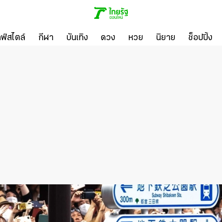
ลฟ์สไตล์
กีฬา
บันเทิง
ดวง
หวย
นิยาย
ช็อปปิ้ง