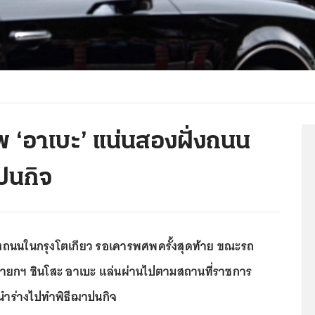
พ ‘อาเบะ’ แน่นสองฝั่งถนน
ปนกิจ
ั่งถนนในกรุงโตเกียว รอเคารพศพครั้งสุดท้าย ขณะรถ
ายกฯ ชินโสะ อาเบะ แล่นผ่านไปตามสถานที่ราชการ
นำร่างไปทำพิธีฌาปนกิจ