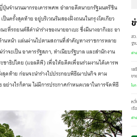
าวญี่ปุ่นจำนวนมากรอเคารพศพ อำลาอดีตนายกรัฐมนตรีชิน
น เป็นครั้งสุดท้าย อยู่บริเวณริมสองฝั่งถนนในกรุงโตเกียว
ข
ณะที่รถยนต์สีดำนำร่างของนายอาเบะ ซึ่งมีนางอากิเอะ อา
สว.
่นั่งด้านหน้า แล่นผ่านไปตามสถานที่สำคัญทางราชการหลาย
ฐาน
 ไม่ว่าจะเป็น อาคารรัฐสภา, ทำเนียบรัฐบาล และสำนักงาน
ต่า
ชาธิปไตย (แอลดีพี) เพื่อให้อดีตเพื่อนร่วมงานได้เคารพ
เตร
้งสุดท้าย ก่อนจะนำร่างไปประกอบพิธีฌาปนกิจ ตาม
ชา
 อย่างไรก็ตาม ไม่มีการประกาศกำหนดเวลาในการจัดพิธี
ฌา
ในก
หวั
เรื
ต่า