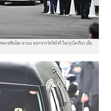
นายชินโสะ อาเบะ ออกจากวัดโซโจจิ ในกรุงโตเกียว เมื่อ