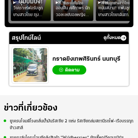
02:34
00:55
00:36
ขิน
วิเคราะห์ฟอร์มลูก
ออมสิน ศศิภาพร นัก
แน่นสนาม! แฟนลูก
วัน
ยางสาวไทย ทุบ
วอลเลย์บอลหญิงทีม
ยางสาวไทยเดินทาง
!
ฟิลิปปินส์ 3-0! "บุ๋ม
ชาติไทย หวังใช้ 2
เข้ามาเชียร์สาวไทย
บิ๋ม" คืนสนามสุดปัง
เกมที่เหลือ ปรับจู
อย่างคึกคัก เพื่อให้
#วอลเลย์บอลชาย
นระบบทีมก่อนลุยชิง
กำลังใจ ก่อนที่สาว
สรุปไทม์ไลน์
ดูทั้งหมด
ทีมชาติไทย
แชมป์เอเชีย
ไทยจะคว้าชัย
กราดยิงเทพศิรินทร์ นนทบุรี
ติดตาม
ข่าวที่เกี่ยวข้อง
ยูเครนโจมตีโรงกลั่นน้ำมันรัสเซีย 2 แห่ง รัสเซียถล่มสถานีรถไฟ-เรือบรรทุก
ข้าวสาลี
ยูเครนส่งโดรนโจมตีคลังสินค้า "Wildberries" ยักษ์ใหญ่อีคอมเมิร์ซ