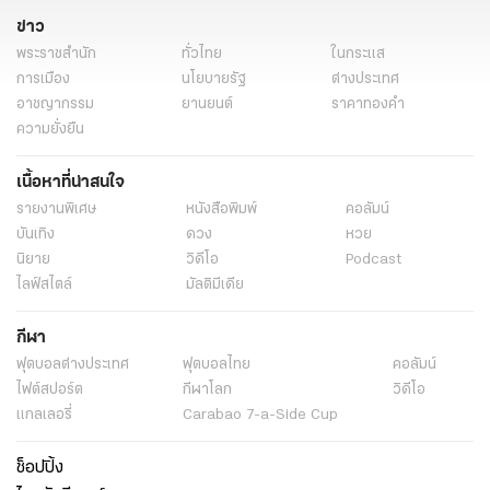
ข่าว
พระราชสำนัก
ทั่วไทย
ในกระแส
การเมือง
นโยบายรัฐ
ต่างประเทศ
อาชญากรรม
ยานยนต์
ราคาทองคำ
ความยั่งยืน
เนื้อหาที่น่าสนใจ
รายงานพิเศษ
หนังสือพิมพ์
คอลัมน์
บันเทิง
ดวง
หวย
นิยาย
วิดีโอ
Podcast
ไลฟ์สไตล์
มัลติมีเดีย
กีฬา
ฟุตบอลต่่างประเทศ
ฟุตบอลไทย
คอลัมน์
ไฟต์สปอร์ต
กีฬาโลก
วิดีโอ
แกลเลอรี่
Carabao 7-a-Side Cup
ช็อปปิ้ง