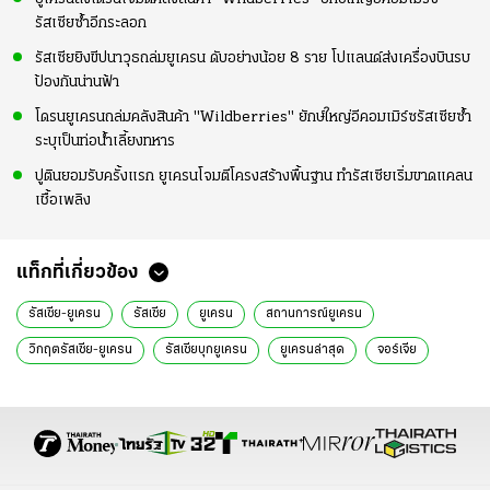
รัสเซียซ้ำอีกระลอก
รัสเซียยิงขีปนาวุธถล่มยูเครน ดับอย่างน้อย 8 ราย โปแลนด์ส่งเครื่องบินรบ
ป้องกันน่านฟ้า
โดรนยูเครนถล่มคลังสินค้า "Wildberries" ยักษ์ใหญ่อีคอมเมิร์ซรัสเซียซ้ำ
ระบุเป็นท่อน้ำเลี้ยงทหาร
ปูตินยอมรับครั้งแรก ยูเครนโจมตีโครงสร้างพื้นฐาน ทำรัสเซียเริ่มขาดแคลน
เชื้อเพลิง
แท็กที่เกี่ยวข้อง
รัสเซีย-ยูเครน
รัสเซีย
ยูเครน
สถานการณ์ยูเครน
วิกฤตรัสเซีย-ยูเครน
รัสเซียบุกยูเครน
ยูเครนล่าสุด
จอร์เจีย
สมาชิกอียู
สหภาพยุโรป
EU
ข่าวทั่วไป