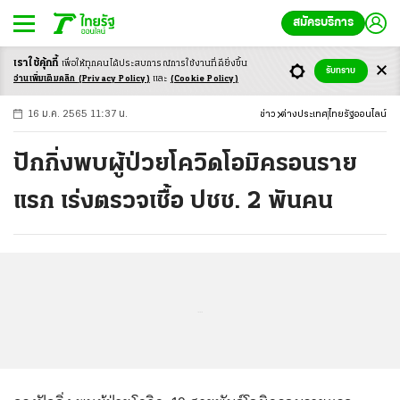
สมัครบริการ
เราใช้คุ้กกี้
เพื่อให้ทุกคนได้ประสบ
การณ์การใช้งานที่ดียิ่งขึ้น
+
ก
ก
-ก
รับทราบ
อ่านเพิ่มเติมคลิก
(Privacy Policy)
และ
(Cookie Policy)
16 ม.ค. 2565 11:37 น.
ข่าว
ต่างประเทศ
ไทยรัฐออนไลน์
ปักกิ่งพบผู้ป่วยโควิดโอมิครอนราย
แรก เร่งตรวจเชื้อ ปชช. 2 พันคน
...