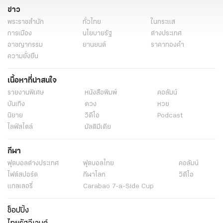
ข่าว
พระราชสำนัก
ทั่วไทย
ในกระแส
การเมือง
นโยบายรัฐ
ต่างประเทศ
อาชญากรรม
ยานยนต์
ราคาทองคำ
ความยั่งยืน
เนื้อหาที่น่าสนใจ
รายงานพิเศษ
หนังสือพิมพ์
คอลัมน์
บันเทิง
ดวง
หวย
นิยาย
วิดีโอ
Podcast
ไลฟ์สไตล์
มัลติมีเดีย
กีฬา
ฟุตบอลต่่างประเทศ
ฟุตบอลไทย
คอลัมน์
ไฟต์สปอร์ต
กีฬาโลก
วิดีโอ
แกลเลอรี่
Carabao 7-a-Side Cup
ช็อปปิ้ง