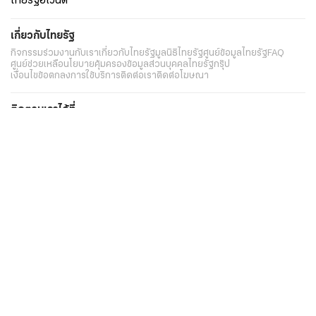
ไทยรัฐอีเวนต์
เกี่ยวกับไทยรัฐ
กิจกรรม
ร่วมงานกับเรา
เกี่ยวกับไทยรัฐ
มูลนิธิไทยรัฐ
ศูนย์ข้อมูลไทยรัฐ
FAQ
ศูนย์ช่วยเหลือ
นโยบายคุ้มครองข้อมูลส่วนบุคคลไทยรัฐกรุ๊ป
เงื่อนไขข้อตกลงการใช้บริการ
ติดต่อเรา
ติดต่อโฆษณา
ติดตามเราได้ที่
Application
My THAIRATH