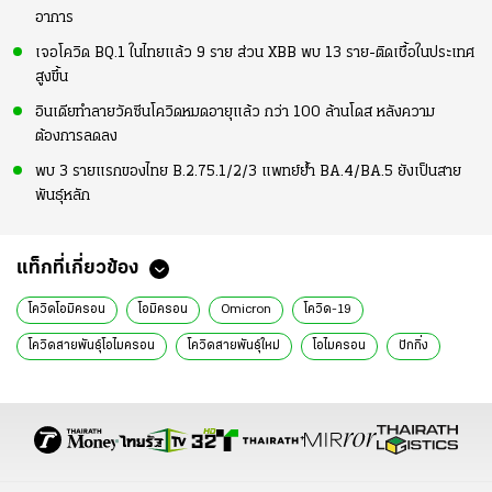
อาการ
เจอโควิด BQ.1 ในไทยแล้ว 9 ราย ส่วน XBB พบ 13 ราย-ติดเชื้อในประเทศ
สูงขึ้น
อินเดียทำลายวัคซีนโควิดหมดอายุแล้ว กว่า 100 ล้านโดส หลังความ
ต้องการลดลง
พบ 3 รายแรกของไทย B.2.75.1/2/3 แพทย์ย้ำ BA.4/BA.5 ยังเป็นสาย
พันธุ์หลัก
แท็กที่เกี่ยวข้อง
โควิดโอมิครอน
โอมิครอน
Omicron
โควิด-19
โควิดสายพันธุ์โอไมครอน
โควิดสายพันธุ์ใหม่
โอไมครอน
ปักกิ่ง
โควิดจีน
ข่าวต่างประเทศ