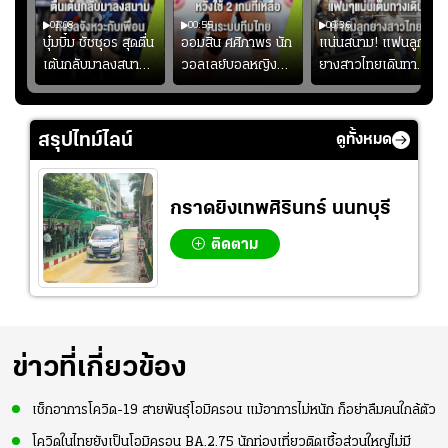
01:08
00:55
00:36
ก
บุ๋มบิ๋ม ชัชชุอร สุดตื่น
ออมสิน ศศิภาพร นัก
แน่นสนาม! แฟนลูก
เต้นกลับมาลงสนาม
วอลเลย์บอลหญิงทีม
ยางสาวไทยเดินทาง
ุ๋ม
ให้ทีมชาติ แอบกังวล
ชาติไทย หวังใช้ 2
เข้ามาเชียร์สาวไทย
ัง
จังหวะไม่เข้ากับเพื่อน
เกมที่เหลือ ปรับจู
อย่างคึกคัก เพื่อให้
ย
นระบบทีมก่อนลุยชิง
กำลังใจ ก่อนที่สาว
สรุปไทม์ไลน์
ดูทั้งหมด
แชมป์เอเชีย
ไทยจะคว้าชัย
กราดยิงเทพศิรินทร์ นนทบุรี
ติดตาม
ข่าวที่เกี่ยวข้อง
เช็กอาการโควิด-19 สายพันธุ์โอมิครอน แม้อาการไม่หนัก ก็อย่าลืมคนใกล้ตัว
โควิดในไทยยังเป็นโอมิครอน BA.2.75 นักท่องเที่ยวติดเชื้อส่วนใหญ่ไม่มี