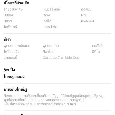
เนื้อหาที่น่าสนใจ
รายงานพิเศษ
หนังสือพิมพ์
คอลัมน์
บันเทิง
ดวง
หวย
นิยาย
วิดีโอ
Podcast
ไลฟ์สไตล์
มัลติมีเดีย
กีฬา
ฟุตบอลต่่างประเทศ
ฟุตบอลไทย
คอลัมน์
ไฟต์สปอร์ต
กีฬาโลก
วิดีโอ
แกลเลอรี่
Carabao 7-a-Side Cup
ช็อปปิ้ง
ไทยรัฐอีเวนต์
เกี่ยวกับไทยรัฐ
กิจกรรม
ร่วมงานกับเรา
เกี่ยวกับไทยรัฐ
มูลนิธิไทยรัฐ
ศูนย์ข้อมูลไทยรัฐ
FAQ
ศูนย์ช่วยเหลือ
นโยบายคุ้มครองข้อมูลส่วนบุคคลไทยรัฐกรุ๊ป
เงื่อนไขข้อตกลงการใช้บริการ
ติดต่อเรา
ติดต่อโฆษณา