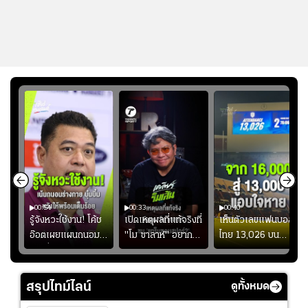
00:54
00:33
00:40
ร
รู้จังหวะใช้งาน! โค้ช
เปิดเหตุผลที่แท้จริงที่
เห็นตัวเลขแฟนบอล
อ๊อตเผยแผนถนอม
"โม ซาลาห์" อยาก
ไทย 13,026 บน
ึ้น
“บุ๋มบิ๋ม” เพื่อรักษา
ย้ายซบ "แทร็บซอนส
สกอร์บอร์ดแล้วแอบ
ย
ร่างกายให้พร้อมที่สุด
ปอร์"
ใจหาย น้อยกว่านัดที่
ที่
แล้วเจอมาเลเซียตั้ง
สรุปไทม์ไลน์
ดูทั้งหมด
อย่างเห็นได้ชัด