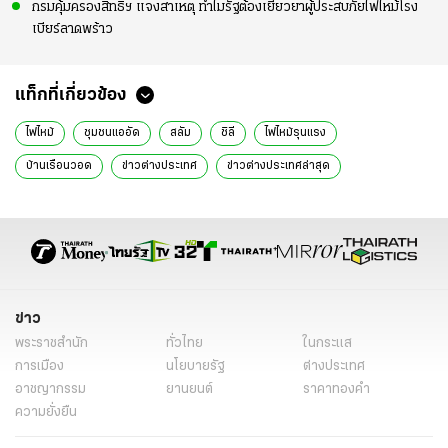
กรมคุ้มครองสิทธิฯ แจงสาเหตุ ทำไมรัฐต้องเยียวยาผู้ประสบภัยไฟไหม้โรง
เบียร์ลาดพร้าว
แท็กที่เกี่ยวข้อง
ไฟไหม้
ชุมชนแออัด
สลัม
ชิลี
ไฟไหม้รุนแรง
บ้านเรือนวอด
ข่าวต่างประเทศ
ข่าวต่างประเทศล่าสุด
ข่าวต่างประเทศวันนี้
ข่าวรอบโลก
ข่าวรอบโลกวันนี้
ข่าว
พระราชสำนัก
ทั่วไทย
ในกระแส
การเมือง
นโยบายรัฐ
ต่างประเทศ
อาชญากรรม
ยานยนต์
ราคาทองคำ
ความยั่งยืน