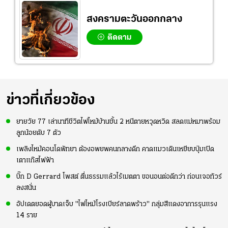
สงครามตะวันออกกลาง
ติดตาม
ข่าวที่เกี่ยวข้อง
ยายวัย 77 เล่านาทีชีวิตไฟไหม้บ้านชั้น 2 หนีตายหวุดหวิด สลดแม่หมาพร้อม
ลูกน้อยดับ 7 ตัว
เพลิงไหม้คอนโดพัทยา ต้องอพยพคนกลางดึก คาดแมวเดินเหยียบปุ่มเปิด
เตาแก๊สไฟฟ้า
บิ๊ก D Gerrard โพสต์ ตื่นธรรมแล้วไร้เมตตา ขอนอนต่อดีกว่า ก่อนเจอทัวร์
ลงสนั่น
อัปเดตยอดผู้บาดเจ็บ "ไฟไหม้โรงเบียร์ลาดพร้าว" กลุ่มสีแดงอาการรุนแรง
14 ราย