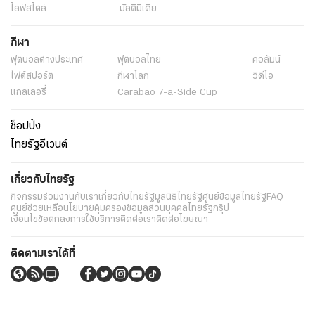
ไลฟ์สไตล์
มัลติมีเดีย
กีฬา
ฟุตบอลต่่างประเทศ
ฟุตบอลไทย
คอลัมน์
ไฟต์สปอร์ต
กีฬาโลก
วิดีโอ
แกลเลอรี่
Carabao 7-a-Side Cup
ช็อปปิ้ง
ไทยรัฐอีเวนต์
เกี่ยวกับไทยรัฐ
กิจกรรม
ร่วมงานกับเรา
เกี่ยวกับไทยรัฐ
มูลนิธิไทยรัฐ
ศูนย์ข้อมูลไทยรัฐ
FAQ
ศูนย์ช่วยเหลือ
นโยบายคุ้มครองข้อมูลส่วนบุคคลไทยรัฐกรุ๊ป
เงื่อนไขข้อตกลงการใช้บริการ
ติดต่อเรา
ติดต่อโฆษณา
ติดตามเราได้ที่
Application