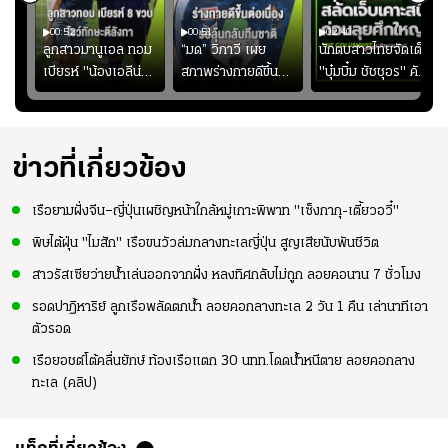
00:52
00:51
02:40
ชนะ
ลูกสาวมานูเอล ทอม
“มด” วิภาวี เผย
นักตบสาวไทยจัดเต็ม
ง
เบียรห์ "น้องเอลีน่า"
สภาพร่างกายดีขึ้น
"บุ๋มบิ๋ม ชัชชุอร" คัม
วัย 8 ขวบ โชว์ตี
อย่างต่อเนื่อง พร้อม
แบ็ก ศึก" SEA V
ลังกาสุดพริ้ว
พยายามลงสนามให้
CUP 2026" เลก
มากขึ้น เพื่อเรียก
สอง!!
ความมั่นใจ
ข่าวที่เกี่ยวข้อง
เรือยามฝั่งจีน–ญี่ปุ่นเผชิญหน้าใกล้หมู่เกาะพิพาท "เซ็งกากุ-เตี้ยวอวี๋"
พิษไต้ฝุ่น "ไมสัก" เรือขนวัวล่มกลางทะเลญี่ปุ่น สูญเสียนับพันชีวิต
สาวรัสเซียว่ายน้ำเล่นออกจากฝั่ง หลงทิศกลับไม่ถูก ลอยคอนาน 7 ชั่วโมง
รอดปาฏิหาริย์ ลูกเรือพลัดตกน้ำ ลอยคอกลางทะเล 2 วัน 1 คืน เล่านาทีเอา
ตัวรอด
เรือยอชต์โต้คลื่นยักษ์ ท้องเรือแตก 30 นทท.โดดน้ำหนีตาย ลอยคอกลาง
ทะเล (คลิป)