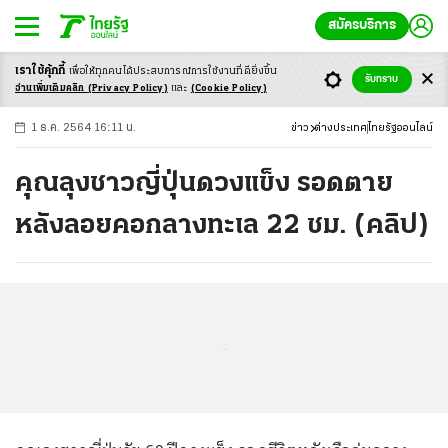
สมัครบริการ
เราใช้คุ้กกี้
เพื่อให้ทุกคนได้ประสบ
การณ์การใช้งานที่ดียิ่งขึ้น
+
ก
ก
-ก
รับทราบ
อ่านเพิ่มเติมคลิก
(Privacy Policy)
และ
(Cookie Policy)
1 ธ.ค. 2564 16:11 น.
ข่าว
ต่างประเทศ
ไทยรัฐออนไลน์
คุณลุงชาวญี่ปุ่นดวงแข็ง รอดตาย
หลังลอยคอกลางทะเล 22 ชม. (คลิป)
...