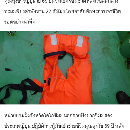
คุณลุงชาวญี่ปุ่นวัย 69 ปีดวงแข็ง รอดชีวิตหลังเรือล่มกลาง
ทะเลเพียงลำพังนาน 22 ชั่วโมง โดยอาศัยทักษะการเอาชีวิต
รอดอย่างน่าทึ่ง
หน่วยยามฝั่งจังหวัดโคโกชิมะ นอกชายฝั่งยากุชิมะ ของ
ประเทศญี่ปุ่น ปฏิบัติการกู้ภัยเข้าช่วยชีวิตคุณลุงวัย 69 ปี หลัง