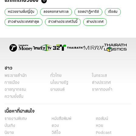
แท็กที่เกี่ยวข้อง
หน่วยยามฝั่งญี่ปุ่น
ลอยคอกลางทะเล
รอดปาฏิหาริย์
เรือล่ม
ข่าวต่างประเทศล่าสุด
ข่าวต่างประเทศวันนี้
ต่างประเทศ
ข่าวรอบโลก
ข่าวรอบโลกวันนี้
ลุงวัย 69 ปี
ข่าว
พระราชสำนัก
ทั่วไทย
ในกระแส
การเมือง
นโยบายรัฐ
ต่างประเทศ
อาชญากรรม
ยานยนต์
ราคาทองคำ
ความยั่งยืน
เนื้อหาที่น่าสนใจ
รายงานพิเศษ
หนังสือพิมพ์
คอลัมน์
บันเทิง
ดวง
หวย
นิยาย
วิดีโอ
Podcast