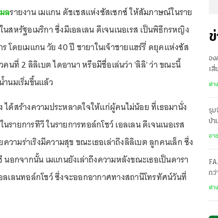
่เมล
รายงาน เมแกน ดัชเชสแห่งซัสเซกซ์ ให้สัมภาษณ์ในราย
ในสหรัฐอเมริกา ซึ่งมีเอลเลน ดีเจนเนอเรส เป็นพิธีกรหญิง
ข
าร โดยเมแกน วัย 40 ปี ชายาในเจ้าชายแฮร์รี่ ดยุคแห่งซัส
องค
คนที่ 2 ลิลิเบต ไดอานา หรือมีชื่อเล่นว่า 'ลิลิ' ว่า ขณะนี้
เสี
้ำนมเริ่มขึ้นแล้ว
ทะ
ต่า
ได้สร้างความประหลาดใจให้แก่ผู้คนไม่น้อย ที่เธอมานั่ง
รุม
ม่ในรายการทีวี ในรายการทอล์กโชว์ เอลเลน ดีเจนเนอเรส
บ้
สะ
อา
ยความร่าเริงมีความสุข ขณะเธอเล่าถึงลิลิเบต ลูกคนเล็ก ซึ่ง
ชี นอกจากนั้น เมแกนยังเล่าถึงความหลังขณะเธอเป็นดารา
FA
กว
ลเลนทอล์กโชว์ ซึ่งจะออกอากาศทางสถานีโทรทัศน์วันที่
โคร
ต่า