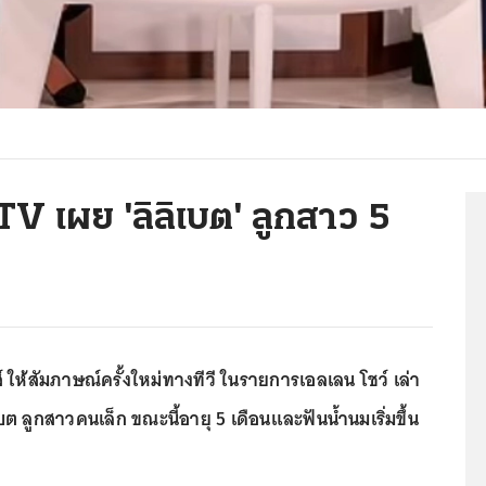
V เผย 'ลิลิเบต' ลูกสาว 5
 ให้สัมภาษณ์ครั้งใหม่ทางทีวี ในรายการเอลเลน โชว์ เล่า
บต ลูกสาวคนเล็ก ขณะนี้อายุ 5 เดือนและฟันน้ำนมเริ่มขึ้น