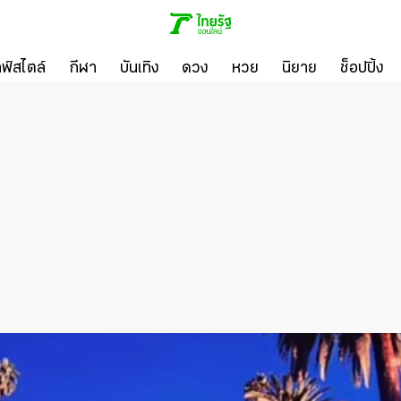
ลฟ์สไตล์
กีฬา
บันเทิง
ดวง
หวย
นิยาย
ช็อปปิ้ง