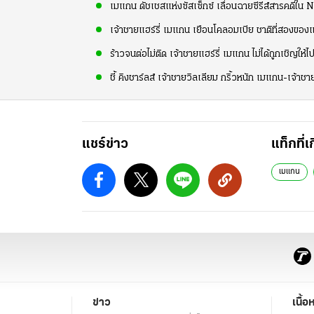
เมแกน ดัชเชสแห่งซัสเซ็กซ์ เลื่อนฉายซีรีส์สารคดีใน 
เจ้าชายแฮร์รี่ เมแกน เยือนโคลอมเบีย ชาติที่สองของแอ
ร้าวจนต่อไม่ติด เจ้าชายแฮร์รี่ เมแกน ไม่ได้ถูกเชิญให
ชี้ คิงชาร์ลส์ เจ้าชายวิลเลียม กริ้วหนัก เมแกน-เจ้าชาย
แชร์ข่าว
แท็กที่เ
เมแกน
ข่าว
เนื้อ