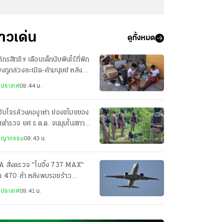
่าวเด่น
ดูทั้งหมด
์กรสิทธิฯ เตือนเด็กนับพันไร้ที่พัก
่ยงถูกล่วงละเมิด-ค้ามนุษย์ หลัง
ลักข้ามพรมแดนสเปน
งประเทศ
09:44 น.
จับโจรล้วงคองูเห่า ย่องขโมยของ
านตำรวจ ยศ ร.ต.ต. จนมุมในสภาพ
บักสะบอม
ชญากรรม
09:43 น.
A สั่งตรวจ "โบอิ้ง 737 MAX"
่า 470 ลำ หลังพบรอยร้าว
งสร้างเครื่องบิน
งประเทศ
09:41 น.