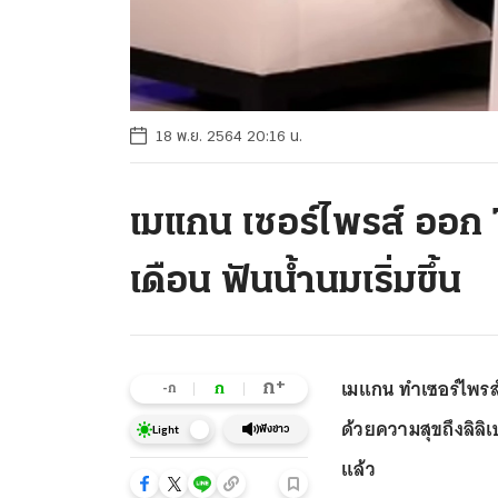
18 พ.ย. 2564 20:16 น.
เมแกน เซอร์ไพรส์ ออก T
เดือน ฟันน้ำนมเริ่มขึ้น
เมแกน ทำเซอร์ไพรส์
+
ก
ก
-ก
ด้วยความสุขถึงลิลิเ
ฟังข่าว
Light
แล้ว