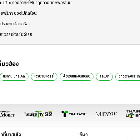
Netflix ร่วมอาลัยไฟป่าคุกคามแคลิฟอร์เนีย
ฟริกา ช่วงไม่กี่เดือน
้ไปปราสาทบัลมอรัล
แฮร์รี่เยือนไนจีเรีย
กี่ยวข้อง
เมแกน มาร์เคิล
เจ้าชายแฮร์รี่
ดัชเชสแห่งซัสเซกซ์
ลิลิเบต
ข่าวต่างประเ
หาที่น่าสนใจ
กีฬา