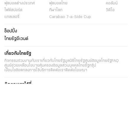
ฟุตบอลต่่างประเทศ
ฟุตบอลไทย
คอลัมน์
ไฟต์สปอร์ต
กีฬาโลก
วิดีโอ
แกลเลอรี่
Carabao 7-a-Side Cup
ช็อปปิ้ง
ไทยรัฐอีเวนต์
เกี่ยวกับไทยรัฐ
กิจกรรม
ร่วมงานกับเรา
เกี่ยวกับไทยรัฐ
มูลนิธิไทยรัฐ
ศูนย์ข้อมูลไทยรัฐ
FAQ
ศูนย์ช่วยเหลือ
นโยบายคุ้มครองข้อมูลส่วนบุคคลไทยรัฐกรุ๊ป
เงื่อนไขข้อตกลงการใช้บริการ
ติดต่อเรา
ติดต่อโฆษณา
ติดตามเราได้ที่
Application
My THAIRATH