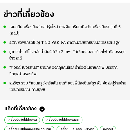
แท้วิลล่า นาน 33 ปี
มากขึ้น เพื่อเรียก
ความมั่นใจ
ข่าวที่เกี่ยวข้อง
เผยคลิปเครื่องบินสเตลท์รุ่นใหม่ คาดจีนเตรียมเปิดตัวเครื่องบินรบรุ่นที่ 6
(คลิป)
รัสเซียอัพเกรดใหญ่ T-50 PAK-FA คาดทันสมัยเทียบชั้นสเตลธ์สหรัฐฯ
ยูเครนโจมตีโรงกลั่นน้ำมันรัสเซีย 2 แห่ง รัสเซียถล่มสถานีรถไฟ-เรือบรรทุก
ข้าวสาลี
"แอนดี เบอร์แนม" นายกฯ อังกฤษคนใหม่ นำร่องหั่นภาษีค่าไฟ บรรเทา
วิกฤตค่าครองชีพ
สหรัฐฯ รวบ "แอนดรูว์-ทริสตัน เทต" สองพี่น้องอินฟลูฯ ดัง จ่อส่งผู้ร้ายข้าม
แดนคดีข่มขืน-ค้ามนุษย์
แท็กที่เกี่ยวข้อง
เครื่องบินขับไล่ล่องหน
เครื่องบินขับไล่ล่องหนตก
เครื่องบินขับไล่ล่องหนอังกฤษตก
เครื่องบินสเตลธ์ F-35ตก
อังกฤษ