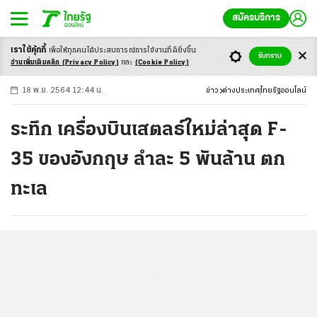
สมัครบริการ
เราใช้คุ้กกี้
เพื่อให้ทุกคนได้ประสบ
การณ์การใช้งานที่ดียิ่งขึ้น
+
ก
ก
-ก
รับทราบ
อ่านเพิ่มเติมคลิก
(Privacy Policy)
และ
(Cookie Policy)
18 พ.ย. 2564 12:44 น.
ข่าว
ต่างประเทศ
ไทยรัฐออนไลน์
ระทึก เครื่องบินเสตลธ์ใหม่ล่าสุด F-
35 ของอังกฤษ ลำละ 5 พันล้าน ตก
ทะเล
...