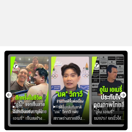
01:07
00:51
02:33
้อง
ฝันที่เป็นจริง! "อูไน
“มด” วิภาวี เผย
"อูไน เอเมรี่"
เอเมรี่" เซ็นสดข้าง
สภาพร่างกายดีขึ้น
ชมเปาะ! ยกนิ้วให้
รอยสักบนแผ่นหลัง
อย่างต่อเนื่อง พร้อม
แท็กติกบีจี แฮปปี้
ู่ใน
"คุณเต๊ะ" แฟนพันธุ์
พยายามลงสนามให้
สุดๆ กับการเยือนไทย