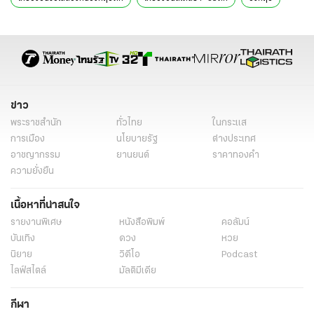
ข่าวต่างประเทศ
ข่าวต่างประเทศล่าสุด
เรือบรรทุกเครื่องบิน ควีน เอลิซาเบธ
ข่าว
พระราชสำนัก
ทั่วไทย
ในกระแส
การเมือง
นโยบายรัฐ
ต่างประเทศ
อาชญากรรม
ยานยนต์
ราคาทองคำ
ความยั่งยืน
เนื้อหาที่น่าสนใจ
รายงานพิเศษ
หนังสือพิมพ์
คอลัมน์
บันเทิง
ดวง
หวย
นิยาย
วิดีโอ
Podcast
ไลฟ์สไตล์
มัลติมีเดีย
กีฬา