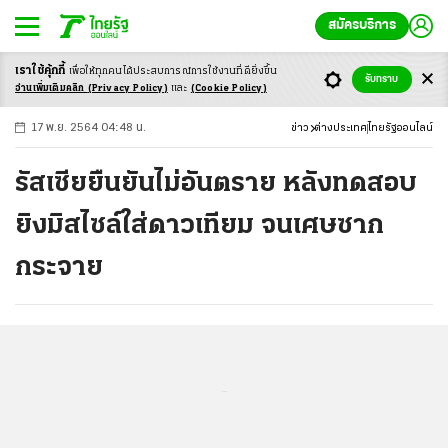
สมัครบริการ
เราใช้คุ้กกี้
เพื่อให้ทุกคนได้ประสบ
การณ์การใช้งานที่ดียิ่งขึ้น
+
ก
ก
-ก
รับทราบ
อ่านเพิ่มเติมคลิก
(Privacy Policy)
และ
(Cookie Policy)
17 พ.ย. 2564 04:48 น.
ข่าว
ต่างประเทศ
ไทยรัฐออนไลน์
รัสเซียยืนยันไม่อันตราย หลังทดสอบ
ยิงมิสไซล์ใส่ดาวเทียม จนเศษซาก
กระจาย
...