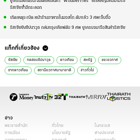
ยูเครนส่งโดรนโจมตีคลังสินค้า "Wildberries" ยักษ์ใหญ่อีคอมเมิร์ซ
รัสเซียซ้ำอีกระลอก
เกิดเหตุระเบิด หน้าร้านอาหารในมอสโก ดับแล้ว 3 ศพเจ็บอื้อ
รัสเซียยิงขีปนาวุธ ถล่มกรุงเคียฟดับ 9 ศพ ยูเครนจมเรือสินค้ารัสเซีย
แท็กที่เกี่ยวข้อง
รัสเซีย
ทดสอบขีปนาวุธ
ดาวเทียม
สหรัฐ
ขยะอวกาศ
ซากดาวเทียม
สถานีอวกาศนานาชาติ
ข่าวทั่วไป
ข่าว
พระราชสำนัก
ทั่วไทย
ในกระแส
การเมือง
นโยบายรัฐ
ต่างประเทศ