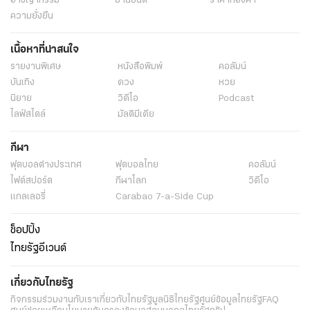
อาชญากรรม
ยานยนต์
ราคาทองคำ
ความยั่งยืน
เนื้อหาที่น่าสนใจ
รายงานพิเศษ
หนังสือพิมพ์
คอลัมน์
บันเทิง
ดวง
หวย
นิยาย
วิดีโอ
Podcast
ไลฟ์สไตล์
มัลติมีเดีย
กีฬา
ฟุตบอลต่่างประเทศ
ฟุตบอลไทย
คอลัมน์
ไฟต์สปอร์ต
กีฬาโลก
วิดีโอ
แกลเลอรี่
Carabao 7-a-Side Cup
ช็อปปิ้ง
ไทยรัฐอีเวนต์
เกี่ยวกับไทยรัฐ
กิจกรรม
ร่วมงานกับเรา
เกี่ยวกับไทยรัฐ
มูลนิธิไทยรัฐ
ศูนย์ข้อมูลไทยรัฐ
FAQ