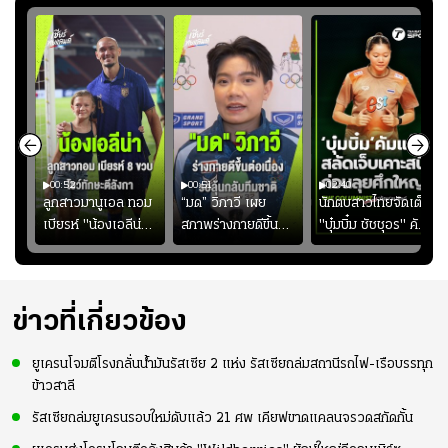
00:52
00:51
02:40
ชนะ
ลูกสาวมานูเอล ทอม
“มด” วิภาวี เผย
นักตบสาวไทยจัดเต็ม
ง
เบียรห์ "น้องเอลีน่า"
สภาพร่างกายดีขึ้น
"บุ๋มบิ๋ม ชัชชุอร" คัม
วัย 8 ขวบ โชว์ตี
อย่างต่อเนื่อง พร้อม
แบ็ก ศึก" SEA V
ลังกาสุดพริ้ว
พยายามลงสนามให้
CUP 2026" เลก
มากขึ้น เพื่อเรียก
สอง!!
ความมั่นใจ
ข่าวที่เกี่ยวข้อง
ยูเครนโจมตีโรงกลั่นน้ำมันรัสเซีย 2 แห่ง รัสเซียถล่มสถานีรถไฟ-เรือบรรทุก
ข้าวสาลี
รัสเซียถล่มยูเครนรอบใหม่ดับแล้ว 21 ศพ เคียฟขาดแคลนจรวดสกัดกั้น