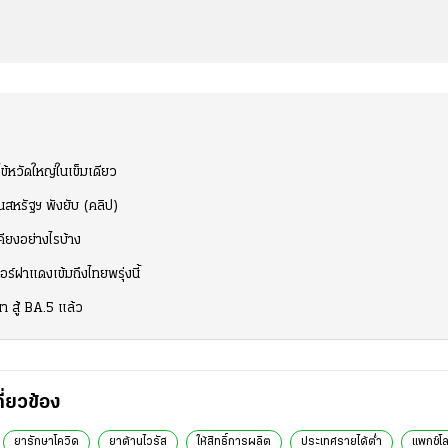
้หวัดใหญ่ในเข็มเดียว
นสหรัฐฯ พังยับ (คลิป)
คียงอย่างไรบ้าง
อร์ฝาแดงเข้มถึงไทยพรุ่งนี้
นา สู้ BA.5 แล้ว
กี่ยวข้อง
ยารักษาโควิด
ยาต้านไวรัส
ให้สิทธิ์การผลิต
ประเทศรายได้ต่ำ
แพกซ์โ