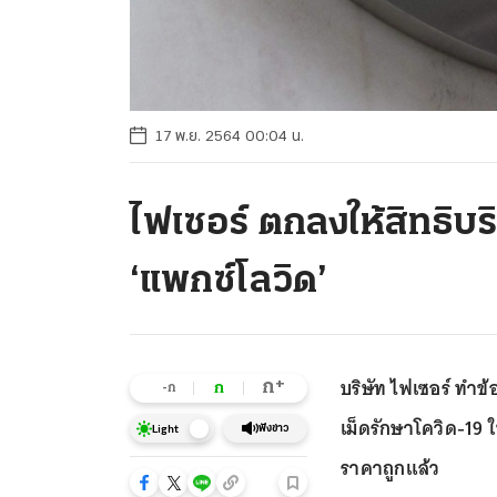
17 พ.ย. 2564 00:04 น.
ไฟเซอร์ ตกลงให้สิทธิบร
‘แพกซ์โลวิด’
บริษัท ไฟเซอร์ ทำข
+
ก
ก
-ก
เม็ดรักษาโควิด-19 
ฟังข่าว
Light
ราคาถูกแล้ว