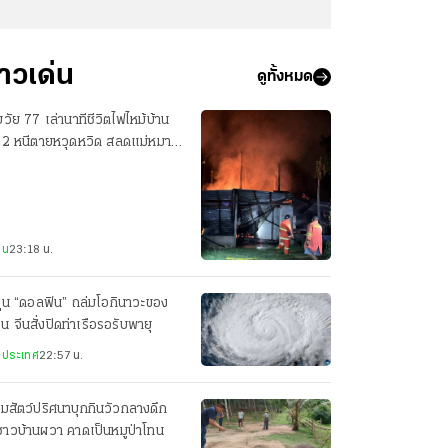
่าวเด่น
ดูทั้งหมด
วัย 77 เล่านาทีชีวิตไฟไหม้บ้าน
น 2 หนีตายหวุดหวิด สลดแม่หมา
อมลูกน้อยดับ 7 ตัว
าน
23:18 น.
ฝุ่น “ดอลฟิน” ถล่มโอกินาวะของ
ปุ่น จีนสั่งปิดท่าเรือรอรับพายุ
งประเทศ
22:57 น.
มสัตว์ปริศนาบุกกินวัวกลางดึก
าวบ้านผวา คาดเป็นหมูป่าโทน