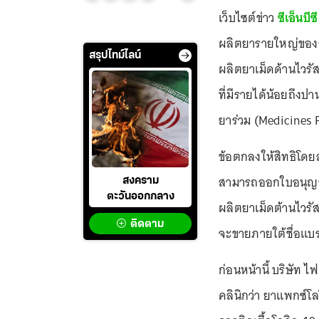
เว็บไซต์ข่าว
ซีเอ็นบีซี
ผลิตยารายใหญ่ของสห
สรุปไทม์ไลน์
ผลิตยาเม็ดด้านไวรั
ที่มีรายได้น้อยถึง
ยาร่วม (Medicines 
ข้อตกลงให้สิทธิโดย
สามารถออกใบอนุญาต
สงคราม
ตะวันออกกลาง
ผลิตยาเม็ดต้านไวรัส
ติดตาม
จะขายภายใต้ชื่อแบรน
ก่อนหน้านี้ บริษัท
คลินิกว่า ยาแพกซ์โล