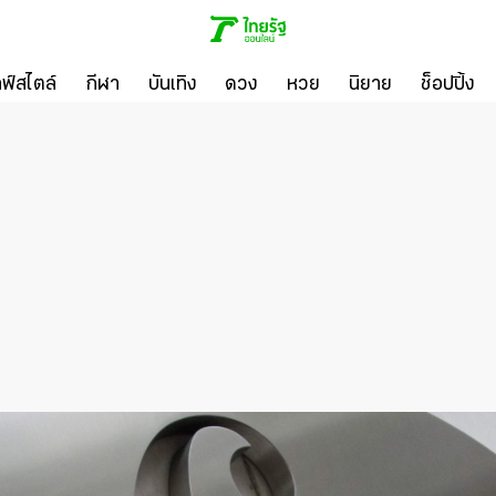
ลฟ์สไตล์
กีฬา
บันเทิง
ดวง
หวย
นิยาย
ช็อปปิ้ง