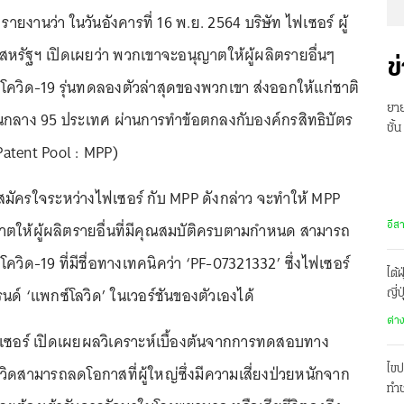
รายงานว่า ในวันอังคารที่ 16 พ.ย. 2564 บริษัท ไฟเซอร์ ผู้
รัฐฯ เปิดเผยว่า พวกเขาจะอนุญาตให้ผู้ผลิตรายอื่นๆ
ข
สโควิด-19 รุ่นทดลองตัวล่าสุดของพวกเขา ส่งออกให้แก่ชาติ
ยาย
ปานกลาง 95 ประเทศ ผ่านการทำข้อตกลงกับองค์กรสิทธิบัตร
ชั้
Patent Pool : MPP)
พร้
สมัครใจระหว่างไฟเซอร์ กับ MPP ดังกล่าว จะทำให้ MPP
ให้ผู้ผลิตรายอื่นที่มีคุณสมบัติครบตามกำหนด สามารถ
อีส
โควิด-19 ที่มีชื่อทางเทคนิคว่า ‘PF-07321332’ ซึ่งไฟเซอร์
ไต้
ด์ ‘แพกซ์โลวิด’ ในเวอร์ชันของตัวเองได้
ญี่
ต่า
 ไฟเซอร์ เปิดเผยผลวิเคราะห์เบื้องต้นจากการทดสอบทาง
วิดสามารถลดโอกาสที่ผู้ใหญ่ซึ่งมีความเสี่ยงป่วยหนักจาก
ไขป
ทำช