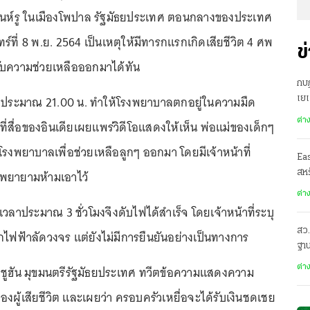
เนห์รู ในเมืองโพปาล รัฐมัธยประเทศ ตอนกลางของประเทศ
ันทร์ที่ 8 พ.ย. 2564 เป็นเหตุให้มีทารกแรกเกิดเสียชีวิต 4 ศพ
ข
รับความช่วยเหลือออกมาได้ทัน
กบฏ
วลาประมาณ 21.00 น. ทำให้โรงพยาบาลตกอยู่ในความมืด
เย
ต่า
ี่สื่อของอินเดียเผยแพร่วิดีโอแสดงให้เห็น พ่อแม่ของเด็กๆ
รงพยาบาลเพื่อช่วยเหลือลูกๆ ออกมา โดยมีเจ้าหน้าที่
Ea
พยายามห้ามเอาไว้
สหร
ต่า
ช้เวลาประมาณ 3 ชั่วโมงจึงดับไฟได้สำเร็จ โดยเจ้าหน้าที่ระบุ
สว.
กไฟฟ้าลัดวงจร แต่ยังไม่มีการยืนยันอย่างเป็นทางการ
ฐาน
์ ชูฮัน มุขมนตรีรัฐมัธยประเทศ ทวีตข้อความแสดงความ
ต่า
งผู้เสียชีวิต และเผยว่า ครอบครัวเหยื่อจะได้รับเงินชดเชย