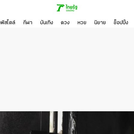
ลฟ์สไตล์
กีฬา
บันเทิง
ดวง
หวย
นิยาย
ช็อปปิ้ง