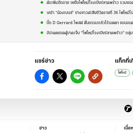
ดับเพิ่มอีกราย เหยื่อไฟไหม้โรงเบียร์ลาดพร้าว รวมยอ
เศร้า “น้องเบนซ์” ช่างซาวด์เสียชีวิตรายที่ 36 ไฟไหม้
บิ๊ก D Gerrard โพสต์ ตื่นธรรมแล้วไร้เมตตา ขอนอนต่
อัปเดตยอดผู้บาดเจ็บ "ไฟไหม้โรงเบียร์ลาดพร้าว" กล
แชร์ข่าว
แท็กที่เ
ไฟไหม้
ข่าว
เนื้อ