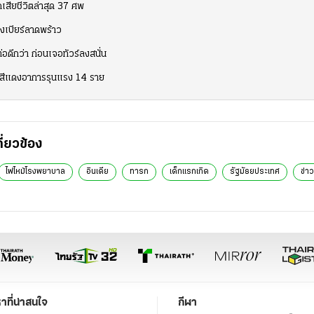
ดเสียชีวิตล่าสุด 37 ศพ
โรงเบียร์ลาดพร้าว
อดีกว่า ก่อนเจอทัวร์ลงสนั่น
ุ่มสีแดงอาการรุนแรง 14 ราย
กี่ยวข้อง
ไฟไหม้โรงพยาบาล
อินเดีย
ทารก
เด็กแรกเกิด
รัฐมัธยประเทศ
ข่าว
หาที่น่าสนใจ
กีฬา