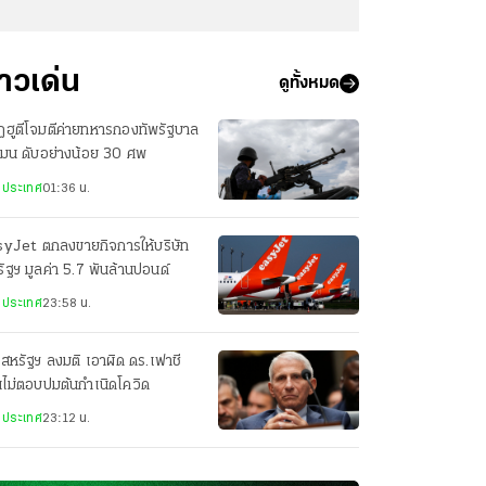
่าวเด่น
ดูทั้งหมด
ฮูตีโจมตีค่ายทหารกองทัพรัฐบาล
เมน ดับอย่างน้อย 30 ศพ
งประเทศ
01:36 น.
syJet ตกลงขายกิจการให้บริษัท
ัฐฯ มูลค่า 5.7 พันล้านปอนด์
งประเทศ
23:58 น.
สหรัฐฯ ลงมติ เอาผิด ดร.เฟาชี
ไม่ตอบปมต้นกำเนิดโควิด
งประเทศ
23:12 น.