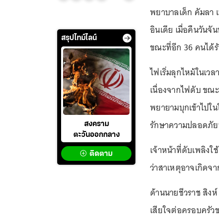
พยาบาลเด็ก คัมลา 
อินเดีย เมื่อคืนวันจ
สรุปไทม์ไลน์
ขณะที่อีก 36 คนได้
ไฟเริ่มลุกไหม้ในเ
เนื่องจากไฟดับ ขณะท
พยายามบุกเข้าไปในโ
รักษาความปลอดภัย
สงคราม
ตะวันออกกลาง
เจ้าหน้าที่ดับเพลิงใ
ติดตาม
ว่าสาเหตุอาจเกิดจา
ด้านนายชีวราช สิงห
เสียใจต่อครอบครัวขอ