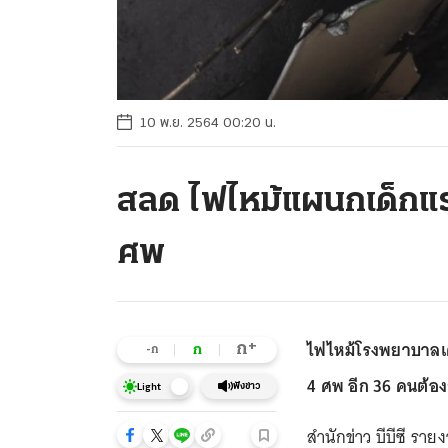
10 พ.ย. 2564 00:20 น.
สลด ไฟไหม้แผนกเด็กแร
ศพ
ไฟไหม้โรงพยาบาลเด
+
ก
ก
-ก
4 ศพ อีก 36 คนต้
ฟังข่าว
Light
สำนักข่าว บีบีซี รา