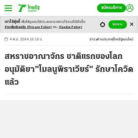
สมัครบริการ
เราใช้คุ้กกี้
เพื่อให้ทุกคนได้ประสบ
การณ์การใช้งานที่ดียิ่งขึ้น
+
ก
ก
-ก
รับทราบ
อ่านเพิ่มเติมคลิก
(Privacy Policy)
และ
(Cookie Policy)
4 พ.ย. 2564 19:19 น.
ข่าว
ต่างประเทศ
ไทยรัฐออนไลน์
สหราชอาณาจักร ชาติแรกของโลก
อนุมัติยา"โมลนูพิราเวียร์" รักษาโควิด
แล้ว
...