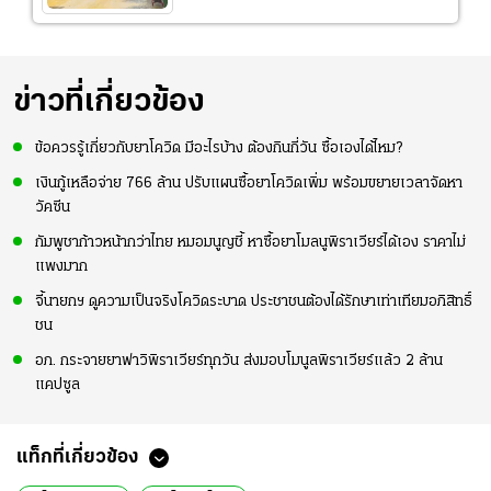
ข่าวที่เกี่ยวข้อง
ข้อควรรู้เกี่ยวกับยาโควิด มีอะไรบ้าง ต้องกินกี่วัน ซื้อเองได้ไหม?
เงินกู้เหลือจ่าย 766 ล้าน ปรับแผนซื้อยาโควิดเพิ่ม พร้อมขยายเวลาจัดหา
วัคซีน
กัมพูชาก้าวหน้ากว่าไทย หมอมนูญชี้ หาซื้อยาโมลนูพิราเวียร์ได้เอง ราคาไม่
แพงมาก
จี้นายกฯ ดูความเป็นจริงโควิดระบาด ประชาชนต้องได้รักษาเท่าเทียมอภิสิทธิ์
ชน
อภ. กระจายยาฟาวิพิราเวียร์ทุกวัน ส่งมอบโมนูลพิราเวียร์แล้ว 2 ล้าน
แคปซูล
แท็กที่เกี่ยวข้อง