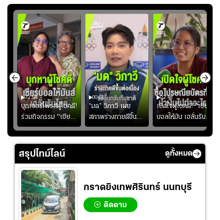
02:58
00:51
02:48
ษดา
บุกเซอร์ไพรส์ผู้โชคดี!
“มด” วิภาวี เผย
เปิดใจผู้โชคดี! "เชียร์
โชค
ร่วมกิจกรรม "เชียร์
สภาพร่างกายดีขึ้น
บอลให้มัน เฮลั่นรับ
าก
บอลให้มัน เฮลั่นรับ
อย่างต่อเนื่อง พร้อม
โชค ทุกที่ทุกเวลา"
โชค ทุกที่ทุกเวลา"
พยายามลงสนามให้
ซื้อไปรษณียบัตรกี่ใบ?
มากขึ้น เพื่อเรียก
นำเงินไปทำอะไร?
สรุปไทม์ไลน์
ดูทั้งหมด
ความมั่นใจ
กราดยิงเทพศิรินทร์ นนทบุรี
ติดตาม