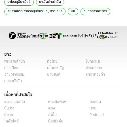
ยาโมลนูพิราเวียร์
ยาเม็ดต้านโควิด
สหราชอาณาจักรอนุมัติยาโมลนูพิราเวียร์
UK
สหราชอาณาจักร
ข่าวต่างประเทศ
ข่าวต่างประเทศล่าสุด
ข่าว
พระราชสำนัก
ทั่วไทย
ในกระแส
การเมือง
นโยบายรัฐ
ต่างประเทศ
อาชญากรรม
ยานยนต์
ราคาทองคำ
ความยั่งยืน
เนื้อหาที่น่าสนใจ
รายงานพิเศษ
หนังสือพิมพ์
คอลัมน์
บันเทิง
ดวง
หวย
นิยาย
วิดีโอ
Podcast
ไลฟ์สไตล์
มัลติมีเดีย