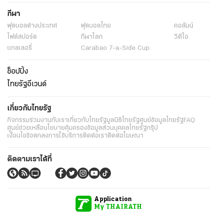
กีฬา
ฟุตบอลต่่างประเทศ
ฟุตบอลไทย
คอลัมน์
ไฟต์สปอร์ต
กีฬาโลก
วิดีโอ
แกลเลอรี่
Carabao 7-a-Side Cup
ช็อปปิ้ง
ไทยรัฐอีเวนต์
เกี่ยวกับไทยรัฐ
กิจกรรม
ร่วมงานกับเรา
เกี่ยวกับไทยรัฐ
มูลนิธิไทยรัฐ
ศูนย์ข้อมูลไทยรัฐ
FAQ
ศูนย์ช่วยเหลือ
นโยบายคุ้มครองข้อมูลส่วนบุคคลไทยรัฐกรุ๊ป
เงื่อนไขข้อตกลงการใช้บริการ
ติดต่อเรา
ติดต่อโฆษณา
ติดตามเราได้ที่
Application
My THAIRATH