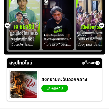
01:23
00:33
02:22
"เจ ชนาธิป" เล่า
เปิดเหตุผลที่แท้จริงที่
"กัปตันชมพู่" นำทีม
เบื้องหลัง "ไทย
"โม ซาลาห์" อยาก
น้องๆ ตบสาวไทย
ง
BUS" บังเอิญเจอขอ
ย้ายซบ "แทร็บซอนส
ปล่อยจอย โชว์ลูกคอ
ไป
ถ่ายรูปที่ฟู้ดแลนด์
ปอร์"
สเต็ปเต้น "เปิดใจ
สาวแต"
สรุปไทม์ไลน์
ดูทั้งหมด
สงครามตะวันออกกลาง
ติดตาม