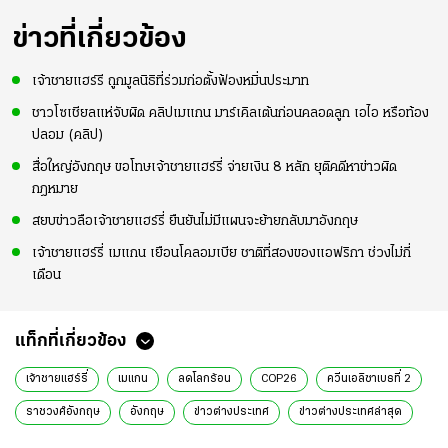
ข่าวที่เกี่ยวข้อง
เจ้าชายแฮร์รี ถูกมูลนิธิที่ร่วมก่อตั้งฟ้องหมิ่นประมาท
ชาวโซเชียลแห่จับผิด คลิปเมแกน มาร์เคิลเต้นก่อนคลอดลูก เอไอ หรือท้อง
ปลอม (คลิป)
สื่อใหญ่อังกฤษ ขอโทษเจ้าชายแฮร์รี่ จ่ายเงิน 8 หลัก ยุติคดีหาข่าวผิด
กฎหมาย
สยบข่าวลือเจ้าชายแฮร์รี่ ยืนยันไม่มีแผนจะย้ายกลับมาอังกฤษ
เจ้าชายแฮร์รี่ เมแกน เยือนโคลอมเบีย ชาติที่สองของแอฟริกา ช่วงไม่กี่
เดือน
แท็กที่เกี่ยวข้อง
เจ้าชายแฮร์รี่
เมแกน
ลดโลกร้อน
COP26
ควีนเอลิซาเบธที่ 2
ราชวงศ์อังกฤษ
อังกฤษ
ข่าวต่างประเทศ
ข่าวต่างประเทศล่าสุด