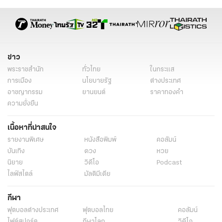
ข่าว
พระราชสำนัก
ทั่วไทย
ในกระแส
การเมือง
นโยบายรัฐ
ต่างประเทศ
อาชญากรรม
ยานยนต์
ราคาทองคำ
ความยั่งยืน
เนื้อหาที่น่าสนใจ
รายงานพิเศษ
หนังสือพิมพ์
คอลัมน์
บันเทิง
ดวง
หวย
นิยาย
วิดีโอ
Podcast
ไลฟ์สไตล์
มัลติมีเดีย
กีฬา
ฟุตบอลต่่างประเทศ
ฟุตบอลไทย
คอลัมน์
ไฟต์สปอร์ต
กีฬาโลก
วิดีโอ