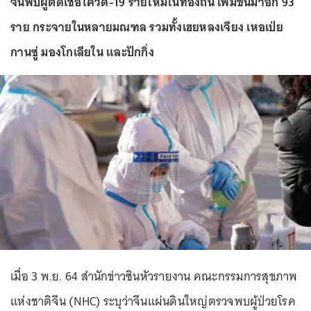
จีนพบผู้ติดเชื้อโควิด-19 รายใหม่ในท้องถิ่น เพิ่มขึ้นมาอีก 93
ราย กระจายในหลายมณฑล รวมทั้งเฮยหลงเจียง เหอเป่ย
กานซู่ มองโกเลียใน และปักกิ่ง
เมื่อ 3 พ.ย. 64 สำนักข่าวซินหัวรายงาน คณะกรรมการสุขภาพ
แห่งชาติจีน (NHC) ระบุว่าจีนแผ่นดินใหญ่ตรวจพบผู้ป่วยโรค