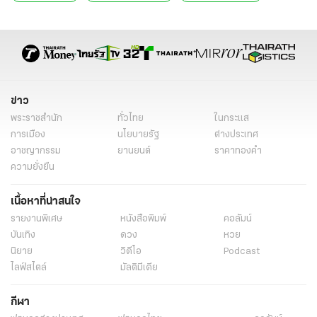
ข่าว
พระราชสำนัก
ทั่วไทย
ในกระแส
การเมือง
นโยบายรัฐ
ต่างประเทศ
อาชญากรรม
ยานยนต์
ราคาทองคำ
ความยั่งยืน
เนื้อหาที่น่าสนใจ
รายงานพิเศษ
หนังสือพิมพ์
คอลัมน์
บันเทิง
ดวง
หวย
นิยาย
วิดีโอ
Podcast
ไลฟ์สไตล์
มัลติมีเดีย
กีฬา