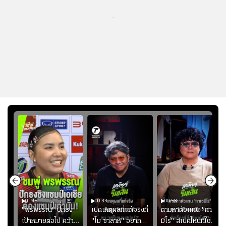
...
01:45
00:33
00:58
มรับ
"พรพรรณ" ปักธง
เปิดเหตุผลที่แท้จริงที่
ตามหาตัวแทน "กาเซ
ุก
เป้าหมายต่อไป คว้า
"โม ซาลาห์" อยาก
มีโร่" สเปคไหนที่ใช่