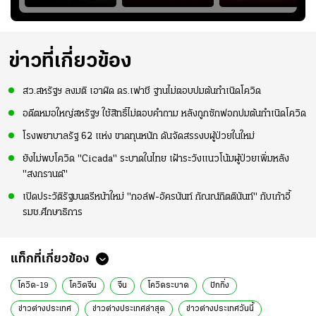
แชมป์ชิงแชมป์
ย้ายซบ "แทร็บซอนส
สำหรับแมนยูยุค
ญ
เอเชีย เพื่อตั๋ว
ปอร์"
"คาร์ริค 2.0"?
โอลิมปิก
ข่าวที่เกี่ยวข้อง
สว.สหรัฐฯ ลงมติ เอาผิด ดร.เฟาชี ฐานไม่ตอบปมต้นกำเนิดโควิด
อดีตหมอใหญ่สหรัฐฯ ใช้สิทธิ์ไม่ตอบคำถาม หลังถูกซักฟอกปมต้นกำเนิดโควิด
โรงพยาบาลรัฐ 62 แห่ง ขาดทุนหนัก ดันจัดสรรงบผู้ป่วยในใหม่
ยังไม่พบโควิด "Cicada" ระบาดในไทย เฝ้าระวังแนวโน้มผู้ป่วยเพิ่มหลัง
"สงกรานต์"
เปิดประวัติรัฐมนตรีหน้าใหม่ "กอล์ฟ-อัครนันท์ กัณณ์กิตตินันท์" กับเก้าอี้
รมช.ศึกษาธิการ
แท็กที่เกี่ยวข้อง
โควิด-19
โควิดจีน
จีน
โควิดระบาด
ปักกิ่ง
ข่าวต่างประเทศ
ข่าวต่างประเทศล่าสุด
ข่าวต่างประเทศวันนี้