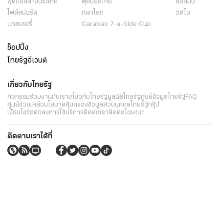
ฟุตบอลต่่างประเทศ
ฟุตบอลไทย
คอลัมน์
ไฟต์สปอร์ต
กีฬาโลก
วิดีโอ
แกลเลอรี่
Carabao 7-a-Side Cup
ช็อปปิ้ง
ไทยรัฐอีเวนต์
เกี่ยวกับไทยรัฐ
กิจกรรม
ร่วมงานกับเรา
เกี่ยวกับไทยรัฐ
มูลนิธิไทยรัฐ
ศูนย์ข้อมูลไทยรัฐ
FAQ
ศูนย์ช่วยเหลือ
นโยบายคุ้มครองข้อมูลส่วนบุคคลไทยรัฐกรุ๊ป
เงื่อนไขข้อตกลงการใช้บริการ
ติดต่อเรา
ติดต่อโฆษณา
ติดตามเราได้ที่
Application
My THAIRATH