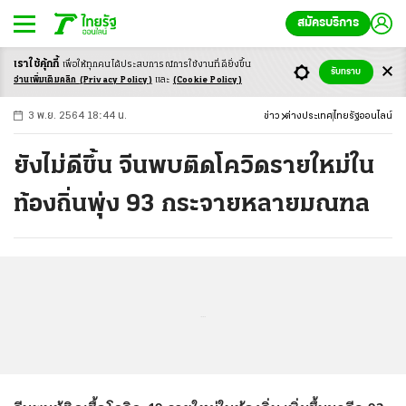
สมัครบริการ
เราใช้คุ้กกี้
เพื่อให้ทุกคนได้ประสบ
การณ์การใช้งานที่ดียิ่งขึ้น
+
ก
ก
-ก
รับทราบ
อ่านเพิ่มเติมคลิก
(Privacy Policy)
และ
(Cookie Policy)
3 พ.ย. 2564 18:44 น.
ข่าว
ต่างประเทศ
ไทยรัฐออนไลน์
ยังไม่ดีขึ้น จีนพบติดโควิดรายใหม่ใน
ท้องถิ่นพุ่ง 93 กระจายหลายมณฑล
...