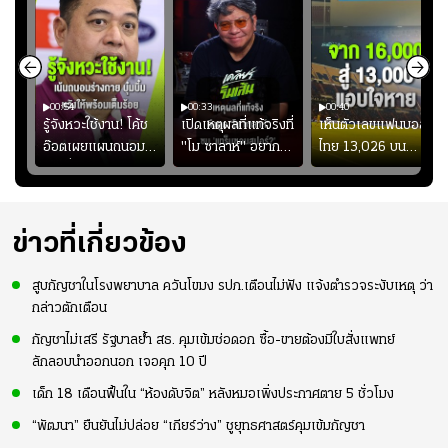
00:54
00:33
00:40
ร
รู้จังหวะใช้งาน! โค้ช
เปิดเหตุผลที่แท้จริงที่
เห็นตัวเลขแฟนบอล
อ๊อตเผยแผนถนอม
"โม ซาลาห์" อยาก
ไทย 13,026 บน
ึ้น
“บุ๋มบิ๋ม” เพื่อรักษา
ย้ายซบ "แทร็บซอนส
สกอร์บอร์ดแล้วแอบ
ย
ร่างกายให้พร้อมที่สุด
ปอร์"
ใจหาย น้อยกว่านัดที่
ที่
แล้วเจอมาเลเซียตั้ง
อย่างเห็นได้ชัด
ข่าวที่เกี่ยวข้อง
สูบกัญชาในโรงพยาบาล ควันโขมง รปภ.เตือนไม่ฟัง แจ้งตำรวจระงับเหตุ ว่า
กล่าวตักเตือน
กัญชาไม่เสรี รัฐบาลย้ำ สธ. คุมเข้มช่อดอก ซื้อ-ขายต้องมีใบสั่งแพทย์
ลักลอบนำออกนอก เจอคุก 10 ปี
เด็ก 18 เดือนฟื้นใน “ห้องดับจิต” หลังหมอเพิ่งประกาศตาย 5 ชั่วโมง
“พัฒนา” ยืนยันไม่ปล่อย “เกียร์ว่าง” ชูยุทธศาสตร์คุมเข้มกัญชา