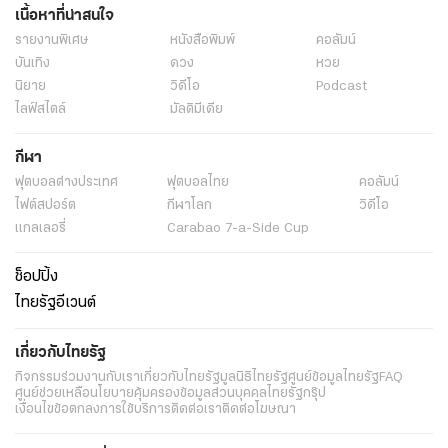
เนื้อหาที่น่าสนใจ
รายงานพิเศษ
หนังสือพิมพ์
คอลัมน์
บันเทิง
ดวง
หวย
นิยาย
วิดีโอ
Podcast
ไลฟ์สไตล์
มัลติมีเดีย
กีฬา
ฟุตบอลต่่างประเทศ
ฟุตบอลไทย
คอลัมน์
ไฟต์สปอร์ต
กีฬาโลก
วิดีโอ
แกลเลอรี่
Carabao 7-a-Side Cup
ช็อปปิ้ง
ไทยรัฐอีเวนต์
เกี่ยวกับไทยรัฐ
กิจกรรม
ร่วมงานกับเรา
เกี่ยวกับไทยรัฐ
มูลนิธิไทยรัฐ
ศูนย์ข้อมูลไทยรัฐ
FAQ
ศูนย์ช่วยเหลือ
นโยบายคุ้มครองข้อมูลส่วนบุคคลไทยรัฐกรุ๊ป
เงื่อนไขข้อตกลงการใช้บริการ
ติดต่อเรา
ติดต่อโฆษณา