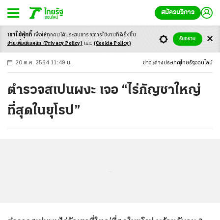
สมัครบริการ
เราใช้คุ้กกี้
เพื่อให้ทุกคนได้ประสบ
การณ์การใช้งานที่ดียิ่งขึ้น
+
ก
ก
-ก
รับทราบ
อ่านเพิ่มเติมคลิก
(Privacy Policy)
และ
(Cookie Policy)
20 ต.ค. 2564 11:49 น.
ข่าว
ต่างประเทศ
ไทยรัฐออนไลน์
ตำรวจสเปนผงะ เจอ “ไร่กัญชาใหญ่
ที่สุดในยุโรป”
...