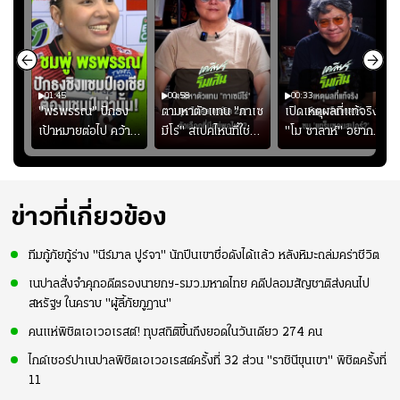
01:45
00:58
00:33
มรับ
"พรพรรณ" ปักธง
ตามหาตัวแทน "กาเซ
เปิดเหตุผลที่แท้จริงที่
ุก
เป้าหมายต่อไป คว้า
มีโร่" สเปคไหนที่ใช่
"โม ซาลาห์" อยาก
แชมป์ชิงแชมป์
สำหรับแมนยูยุค
ย้ายซบ "แทร็บซอนส
ญ
เอเชีย เพื่อตั๋ว
"คาร์ริค 2.0"?
ปอร์"
โอลิมปิก
ข่าวที่เกี่ยวข้อง
ทีมกู้ภัยกู้ร่าง "นีร์มาล ปูร์จา" นักปีนเขาชื่อดังได้แล้ว หลังหิมะถล่มคร่าชีวิต
เนปาลสั่งจำคุกอดีตรองนายกฯ-รมว.มหาดไทย คดีปลอมสัญชาติส่งคนไป
สหรัฐฯ ในคราบ "ผู้ลี้ภัยภูฏาน"
คนแห่พิชิตเอเวอเรสต์! ทุบสถิติขึ้นถึงยอดในวันเดียว 274 คน
ไกด์เชอร์ปาเนปาลพิชิตเอเวอเรสต์ครั้งที่ 32 ส่วน "ราชินีขุนเขา" พิชิตครั้งที่
11