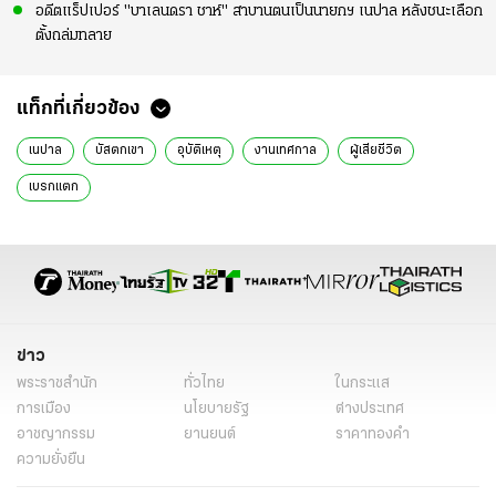
อดีตแร็ปเปอร์ "บาเลนดรา ชาห์" สาบานตนเป็นนายกฯ เนปาล หลังชนะเลือก
ตั้งถล่มทลาย
แท็กที่เกี่ยวข้อง
เนปาล
บัสตกเขา
อุบัติเหตุ
งานเทศกาล
ผู้เสียชีวิต
เบรกแตก
ข่าว
พระราชสำนัก
ทั่วไทย
ในกระแส
การเมือง
นโยบายรัฐ
ต่างประเทศ
อาชญากรรม
ยานยนต์
ราคาทองคำ
ความยั่งยืน