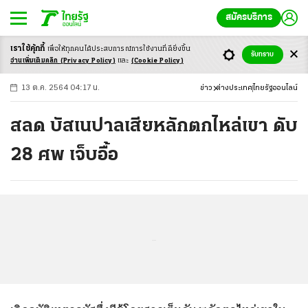
สมัครบริการ
เราใช้คุ้กกี้
เพื่อให้ทุกคนได้ประสบ
การณ์การใช้งานที่ดียิ่งขึ้น
+
ก
ก
-ก
รับทราบ
อ่านเพิ่มเติมคลิก
(Privacy Policy)
และ
(Cookie Policy)
13 ต.ค. 2564 04:17 น.
ข่าว
ต่างประเทศ
ไทยรัฐออนไลน์
สลด บัสเนปาลเสียหลักตกไหล่เขา ดับ
28 ศพ เจ็บอื้อ
...