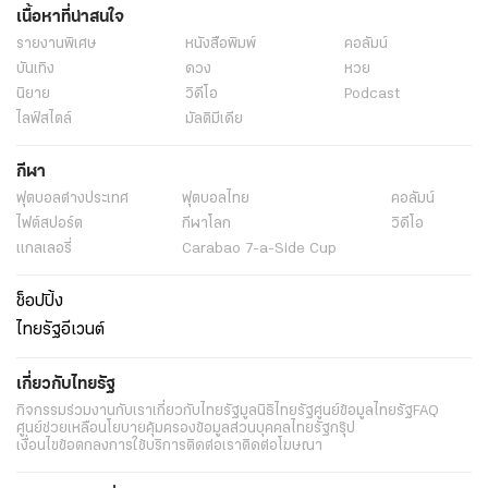
เนื้อหาที่น่าสนใจ
รายงานพิเศษ
หนังสือพิมพ์
คอลัมน์
บันเทิง
ดวง
หวย
นิยาย
วิดีโอ
Podcast
ไลฟ์สไตล์
มัลติมีเดีย
กีฬา
ฟุตบอลต่่างประเทศ
ฟุตบอลไทย
คอลัมน์
ไฟต์สปอร์ต
กีฬาโลก
วิดีโอ
แกลเลอรี่
Carabao 7-a-Side Cup
ช็อปปิ้ง
ไทยรัฐอีเวนต์
เกี่ยวกับไทยรัฐ
กิจกรรม
ร่วมงานกับเรา
เกี่ยวกับไทยรัฐ
มูลนิธิไทยรัฐ
ศูนย์ข้อมูลไทยรัฐ
FAQ
ศูนย์ช่วยเหลือ
นโยบายคุ้มครองข้อมูลส่วนบุคคลไทยรัฐกรุ๊ป
เงื่อนไขข้อตกลงการใช้บริการ
ติดต่อเรา
ติดต่อโฆษณา