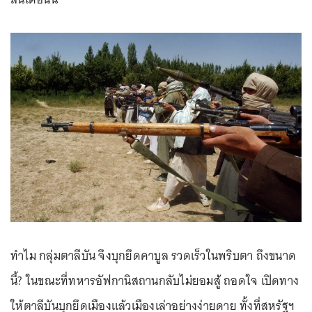
ทำไม กลุ่มตาลีบัน จึงบุกยึดคาบูล รวดเร็วในพริบตา ถึงขนาด
นี้? ในขณะที่ทหารอัฟกานิสถานกลับไม่ยอมสู้ ถอดใจ เปิดทาง
ให้ตาลีบันบุกยึดเมืองแล้วเมืองเล่าอย่างง่ายดาย ทั้งที่สหรัฐฯ