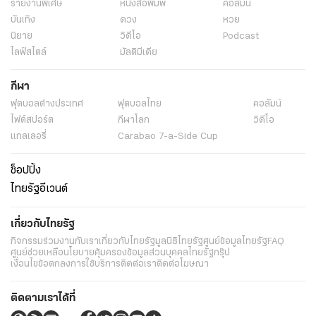
รายงานพิเศษ
หนังสือพิมพ์
คอลัมน์
บันเทิง
ดวง
หวย
นิยาย
วิดีโอ
Podcast
ไลฟ์สไตล์
มัลติมีเดีย
กีฬา
ฟุตบอลต่่างประเทศ
ฟุตบอลไทย
คอลัมน์
ไฟต์สปอร์ต
กีฬาโลก
วิดีโอ
แกลเลอรี่
Carabao 7-a-Side Cup
ช็อปปิ้ง
ไทยรัฐอีเวนต์
เกี่ยวกับไทยรัฐ
กิจกรรม
ร่วมงานกับเรา
เกี่ยวกับไทยรัฐ
มูลนิธิไทยรัฐ
ศูนย์ข้อมูลไทยรัฐ
FAQ
ศูนย์ช่วยเหลือ
นโยบายคุ้มครองข้อมูลส่วนบุคคลไทยรัฐกรุ๊ป
เงื่อนไขข้อตกลงการใช้บริการ
ติดต่อเรา
ติดต่อโฆษณา
ติดตามเราได้ที่