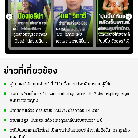
00:52
00:51
02:40
ชนะ
ลูกสาวมานูเอล ทอม
“มด” วิภาวี เผย
นักตบสาวไทยจัดเต็ม
ง
เบียรห์ "น้องเอลีน่า"
สภาพร่างกายดีขึ้น
"บุ๋มบิ๋ม ชัชชุอร" คัม
วัย 8 ขวบ โชว์ตี
อย่างต่อเนื่อง พร้อม
แบ็ก ศึก" SEA V
ลังกาสุดพริ้ว
พยายามลงสนามให้
CUP 2026" เลก
มากขึ้น เพื่อเรียก
สอง!!
ความมั่นใจ
ข่าวที่เกี่ยวข้อง
ผู้แทนตาลีบัน คุยเจ้าหน้าที่ EU ครั้งแรก ประเด็นเนรเทศผู้ลี้ภัย
อัฟกานิสถานใช้กระสุนจริงปราบปรามผู้ประท้วง ดับ 2 ศพ เหตุจับกุมหญิง
ละเมิดสวมฮิญาบ
ปากีสถานเดือด คาร์บอมบ์-ยิงปะทะ ตำรวจดับ 14 นาย
ชายสหรัฐฯ เป็นอิสระแล้ว หลังถูกตาลีบันจับนานกว่า 1 ปี
ตาลีบันออกกฤษฎีกาใหม่ เปิดทางทำร้ายภรรยาได้ หากไม่ถึงขั้น “กระดูกหัก-
แผลเปิด”