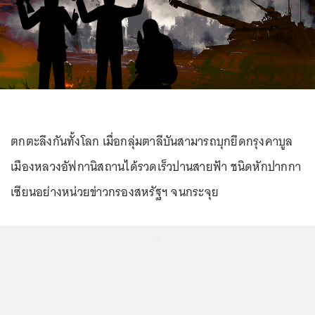
ตกตะลึงกันทั้งโลก เมื่อกลุ่มตาลีบันสามารถบุกยึดกรุงคาบูล
เมืองหลวงอัฟกานิสถานได้รวดเร็วปานสายฟ้า ชนิดหักปากกา
เซียนอย่างหน่วยข่าวกรองสหรัฐฯ จนกระจุย
...