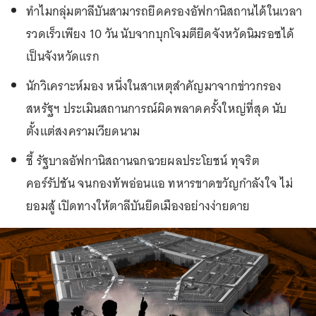
ทำไมกลุ่มตาลีบันสามารถยึดครองอัฟกานิสถานได้ในเวลา
รวดเร็วเพียง 10 วัน นับจากบุกโจมตียึดจังหวัดนิมรอซได้
เป็นจังหวัดแรก
นักวิเคราะห์มอง หนึ่งในสาเหตุสำคัญมาจากข่าวกรอง
สหรัฐฯ ประเมินสถานการณ์ผิดพลาดครั้งใหญ่ที่สุด นับ
ตั้งแต่สงครามเวียดนาม
ชี้ รัฐบาลอัฟกานิสถานฉกฉวยผลประโยชน์ ทุจริต
คอร์รัปชัน จนกองทัพอ่อนแอ ทหารขาดขวัญกำลังใจ ไม่
ยอมสู้ เปิดทางให้ตาลีบันยึดเมืองอย่างง่ายดาย