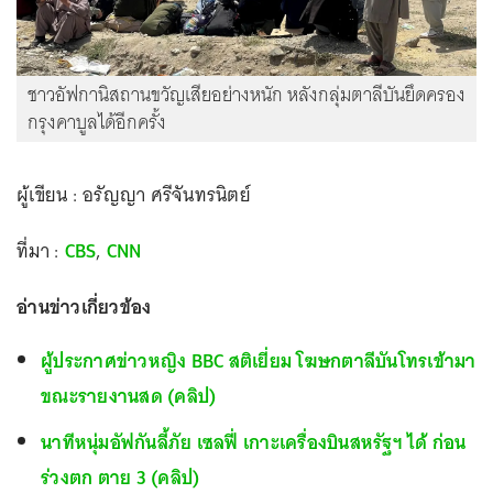
ชาวอัฟกานิสถานขวัญเสียอย่างหนัก หลังกลุ่มตาลีบันยึดครอง
กรุงคาบูลได้อีกครั้ง
ผู้เขียน : อรัญญา ศรีจันทรนิตย์
ที่มา :
CBS
,
CNN
อ่านข่าวเกี่ยวข้อง
ผู้ประกาศข่าวหญิง BBC สติเยี่ยม โฆษกตาลีบันโทรเข้ามา
ขณะรายงานสด (คลิป)
นาทีหนุ่มอัฟกันลี้ภัย เซลฟี่ เกาะเครื่องบินสหรัฐฯ ได้ ก่อน
ร่วงตก ตาย 3 (คลิป)