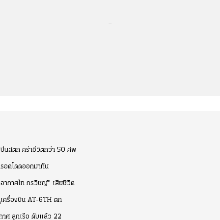
...
ปินส์ตก คร่าชีวิตกว่า 50 ศพ
รที่รอดโดดออกมาทัน
ืออากาศโท กรวิชญ์" เสียชีวิต
หตุเครื่องบิน AT-6TH ตก
กาศ ลูกเรือ ดับแล้ว 22