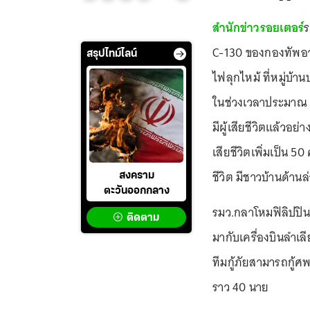
สำนักข่าวรอยเตอร์
ร
C-130 ของกองทัพอ
สรุปไทม์ไลน์
ไฟลุกไหม้ ที่หมู่บ้า
ในช่วงเวลาประมาณ 11
มีผู้เสียชีวิตแล้วอย
เสียชีวิตเพิ่มเป็น 5
ชีวิต มีชาวบ้านด้านล
สงคราม
ตะวันออกกลาง
รมว.กลาโหมฟิลิปปินส
ติดตาม
มากับเครื่องบินลำเล
ทีมกู้ภัยสามารถกู้
ราว 40 นาย