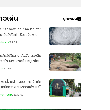
่าวเด่น
ดูทั้งหมด
ฝุ่น “ดอลฟิน” ถล่มโอกินาวะของ
ปุ่น จีนสั่งปิดท่าเรือรอรับพายุ
งประเทศ
22:57 น.
มสัตว์ปริศนาบุกกินวัวกลางดึก
าวบ้านผวา คาดเป็นหมูป่าโทน
ไทย
22:55 น.
พระนั่งเกล้า เผยอาการ 2 เด็ก
เหยื่อกราดยิง ผ่าตัดแล้ว แต่ยัง
่ในภาวะวิกฤติ
ชญากรรม
22:32 น.