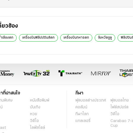
กี่ยวข้อง
ลำเลียงตก
เครื่องบินฟิลิปปปินส์ตก
เครื่องบินทหารตก
จังหวัดซูลู
ฟิลิปปินส
หาที่น่าสนใจ
กีฬา
านพิเศษ
หนังสือพิมพ์
ฟุตบอลต่่างประเทศ
ฟุตบอลไทย
น์
บันเทิง
คอลัมน์
ไฟต์สปอร์ต
หวย
กีฬาโลก
วิดีโอ
วิดีโอ
แกลเลอรี่
Carabao 7-
Cup
ast
ไลฟ์สไตล์