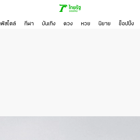
ลฟ์สไตล์
กีฬา
บันเทิง
ดวง
หวย
นิยาย
ช็อปปิ้ง