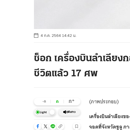
4 ก.ค. 2564 14:42 น.
ช็อก เครื่องบินลำเลียงก
ชีวิตแล้ว 17 ศพ
(ภาพประกอบ)
+
ก
ก
-ก
ฟังข่าว
Light
เครื่องบินลำเลียง
จอดที่จังหวัดซูลู ภ