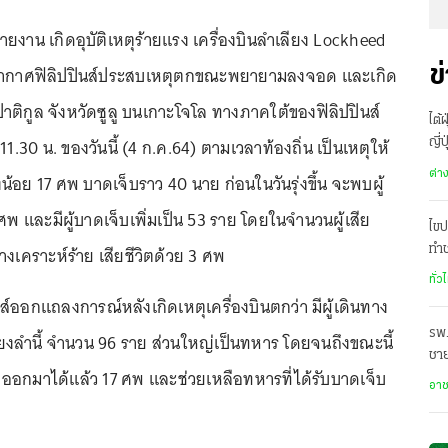
ายงาน เกิดอุบัติเหตุร้ายแรง เครื่องบินลำเลียง Lockheed
ากาศฟิลิปปินส์ประสบเหตุตกขณะพยายามลงจอด และเกิด
ข
นปาติกูล จังหวัดซูลู บนเกาะโจโล ทางภาคใต้ของฟิลิปปินส์
ไต้
.30 น. ของวันนี้ (4 ก.ค.64) ตามเวลาท้องถิ่น เป็นเหตุให้
ญี่
ต่า
่างน้อย 17 ศพ บาดเจ็บราว 40 นาย ก่อนในวันรุ่งขึ้น จะพบผู้
0 ศพ และมีผู้บาดเจ็บเพิ่มเป็น 53 ราย โดยในจำนวนผู้เสีย
ไขป
่างเคราะห์ร้าย เสียชีวิตด้วย 3 ศพ
ทำช
ทั่ว
์ออกแถลงการณ์หลังเกิดเหตุเครื่องบินตกว่า มีผู้เดินทาง
รพ.
ียงลำนี้ จำนวน 96 ราย ส่วนใหญ่เป็นทหาร โดยจนถึงขณะนี้
ชาย
ศพออกมาได้แล้ว 17 ศพ และช่วยเหลือทหารที่ได้รับบาดเจ็บ
อยู
อา