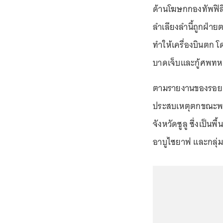
ด้านโฆษกกองทัพฟิลิปป
ลำเลียงลำนี้ถูกฝ่า
ทำให้เครื่องบินตก โด
บาดเจ็บและกู้ศพทหาร
ตามรายงานของรอยเตอ
ประสบเหตุตกขณะพยา
จังหวัดซูลู ซึ่งเป็นพ
อาบูไซยาฟ และกลุ่