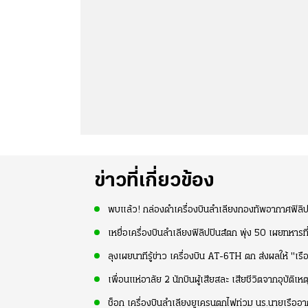
ข่าวที่เกี่ยวข้อง
พบแล้ว! กล่องดำเครื่องบินลำเลียงกองทัพอากาศฟิลิป
เหยื่อเครื่องบินลำเลียงฟิลิปปินส์ตก พุ่ง 50 เผยทหา
ลุงเผยนาทีรู้ข่าว เครื่องบิน AT-6TH ตก ส่งผลให้ "เร
เพื่อนแห่อาลัย 2 นักบินผู้เสียสละ เสียชีวิตจากอุบัติเ
ช็อก เครื่องบินลำเลียงยูเครนตกไฟท่วม นร.นายเรืออา