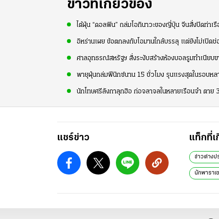
ข่าวที่เกี่ยวข้อง
ไต้ฝุ่น “ดอลฟิน” ถล่มโอกินาวะของญี่ปุ่น จีนสั่งปิดท่าเร
อิหร่านเผย ข้อตกลงกับโอมานใกล้บรรลุ แต่ยังไม่เปิดช
ศาลอุทธรณ์สหรัฐฯ สั่งระงับสร้างห้องบอลรูมทำเนียบขาว
พายุฝุ่นถล่มฟีนิกซ์นาน 15 ชั่วโมง รุนแรงสุดในรอบหลา
นักโทษศรีลังกาลุกฮิอ ก่อจลาจลในหลายเรือนจำ ตาย 3
แชร์ข่าว
แท็กที่เ
ข่าวต่างป
นักพาราเซล