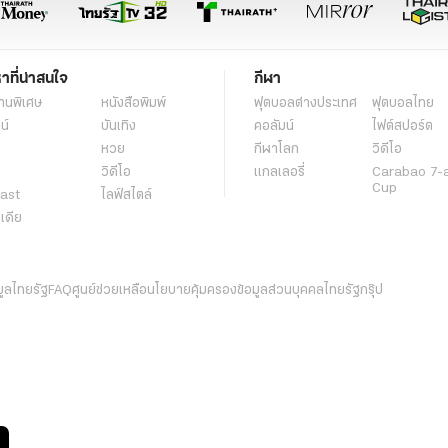
หาที่น่าสนใจ
กีฬา
านพิเศษ
หนังสือพิมพ์
ฟุตบอลต่่างประเทศ
ฟุตบอลไทย
น์
บันเทิง
คอลัมน์
ไฟต์สปอร์ต
หวย
กีฬาโลก
วิดีโอ
วิดีโอ
แกลเลอรี่
Carabao 7-
Cup
ast
ไลฟ์สไตล์
ีเดีย
มูลไทยรัฐ
FAQ
ศูนย์ช่วยเหลือ
นโยบายคุ้มครองข้อมูลส่วนบุคคลไทยรัฐกรุ๊ป