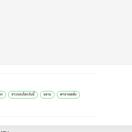
ลก
ข่าวรอบโลกวันนี้
ฉลาม
พาราเซลลิ่ง