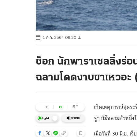
1 ก.ค. 2564 09:20 น.
ช็อก นักพาราเซลลิ่งร
ฉลามโดดงาบขาเหวอะ (
เกิดเหตุการณ์สุดระ
+
ก
ก
-ก
จู่ๆ ก็มีฉลามตัวหนึ
ฟังข่าว
Light
เมื่อวันที่ 30 มิ.ย. 