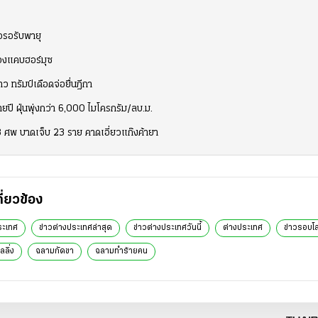
ือรอรับพายุ
่องแคบฮอร์มุซ
 ทรัมป์เดือดจ่อยื่นฎีกา
ยปี ฝุ่นพุ่งกว่า 6,000 ไมโครกรัม/ลบ.ม.
 ศพ บาดเจ็บ 23 ราย คาดเอี่ยวแก๊งค้ายา
กี่ยวข้อง
ระเทศ
ข่าวต่างประเทศล่าสุด
ข่าวต่างประเทศวันนี้
ต่างประเทศ
ข่าวรอบโ
ลิ่ง
ฉลามกัดขา
ฉลามทำร้ายคน