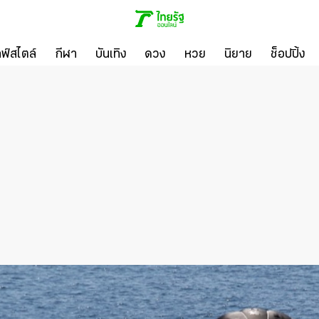
ลฟ์สไตล์
กีฬา
บันเทิง
ดวง
หวย
นิยาย
ช็อปปิ้ง