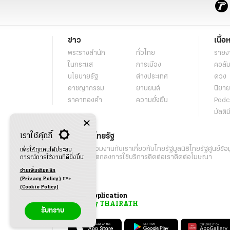
ข่าว
เนื้อ
พระราชสำนัก
ทั่วไทย
รายง
ในกระแส
การเมือง
คอลัม
นโยบายรัฐ
ต่างประเทศ
ดวง
อาชญากรรม
ยานยนต์
นิยาย
ราคาทองคำ
ความยั่งยืน
Podc
มัลติม
เราใช้คุ้กกี้
เกี่ยวกับไทยรัฐ
กิจกรรม
ร่วมงานกับเรา
เกี่ยวกับไทยรัฐ
มูลนิธิไทยรัฐ
ศูนย์ข้อ
เพื่อให้ทุกคนได้ประสบ
เงื่อนไขข้อตกลงการใช้บริการ
ติดต่อเรา
ติดต่อโฆษณา
การณ์การใช้งานที่ดียิ่งขึ้น
อ่านเพิ่มเติมคลิก
(Privacy Policy)
และ
(Cookie Policy)
Application
My THAIRATH
รับทราบ