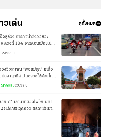
่าวเด่น
ดูทั้งหมด
ร็จลุล่วง ภารกิจนำส่งอวัยวะ
ใจ ดวงที่ 184 จากดอนเมืองไป
ศิริราช เพียง 22 นาที
.
23:55 น.
ดวงวิญญาณ “พ่อแม่ลูก” เหยื่อ
งป๋อง ญาติสาปแช่งขอให้ต้องโทษ
ะหาร
ชญากรรม
23:39 น.
วัย 77 เล่านาทีชีวิตไฟไหม้บ้าน
น 2 หนีตายหวุดหวิด สลดแม่หมา
อมลูกน้อยดับ 7 ตัว