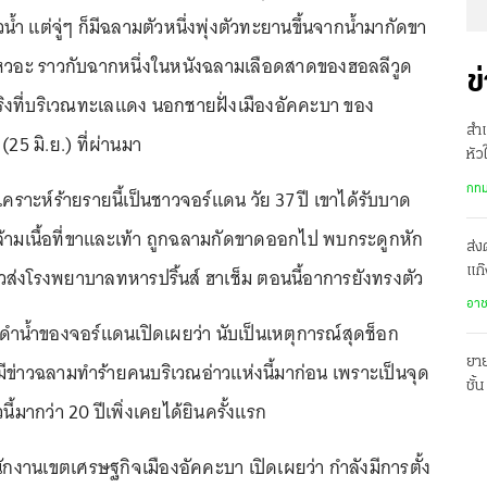
ิวน้ำ แต่จู่ๆ ก็มีฉลามตัวหนึ่งพุ่งตัวทะยานขึ้นจากน้ำมากัดขา
หวอะ ราวกับฉากหนึ่งในหนังฉลามเลือดสาดของฮอลลีวูด
ข
นจริงที่บริเวณทะเลแดง นอกชายฝั่งเมืองอัคคะบา ของ
สำเ
 (25 มิ.ย.) ที่ผ่านมา
หัว
รพ.
กทม
้เคราะห์ร้ายรายนี้เป็นชาวจอร์แดน วัย 37 ปี เขาได้รับบาด
กล้ามเนื้อที่ขาและเท้า ถูกฉลามกัดขาดออกไป พบกระดูกหัก
ส่ง
วส่งโรงพยาบาลทหารปริ้นส์ ฮาเช็ม ตอนนี้อาการยังทรงตัว
แก๊
ปร
อา
์ดำน้ำของจอร์แดนเปิดเผยว่า นับเป็นเหตุการณ์สุดช็อก
ยาย
ข่าวฉลามทำร้ายคนบริเวณอ่าวแห่งนี้มาก่อน เพราะเป็นจุด
ชั้
วนี้มากว่า 20 ปีเพิ่งเคยได้ยินครั้งแรก
พร้
ักงานเขตเศรษฐกิจเมืองอัคคะบา เปิดเผยว่า กำลังมีการตั้ง