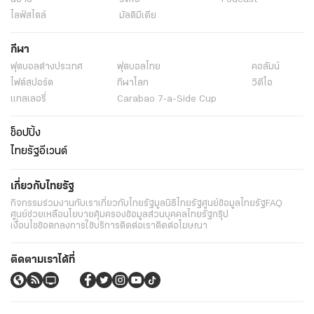
ไลฟ์สไตล์
มัลติมีเดีย
กีฬา
ฟุตบอลต่่างประเทศ
ฟุตบอลไทย
คอลัมน์
ไฟต์สปอร์ต
กีฬาโลก
วิดีโอ
แกลเลอรี่
Carabao 7-a-Side Cup
ช็อปปิ้ง
ไทยรัฐอีเวนต์
เกี่ยวกับไทยรัฐ
กิจกรรม
ร่วมงานกับเรา
เกี่ยวกับไทยรัฐ
มูลนิธิไทยรัฐ
ศูนย์ข้อมูลไทยรัฐ
FAQ
ศูนย์ช่วยเหลือ
นโยบายคุ้มครองข้อมูลส่วนบุคคลไทยรัฐกรุ๊ป
เงื่อนไขข้อตกลงการใช้บริการ
ติดต่อเรา
ติดต่อโฆษณา
ติดตามเราได้ที่