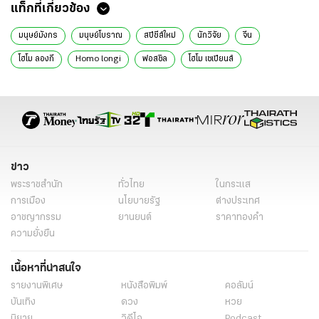
แท็กที่เกี่ยวข้อง
มนุษย์มังกร
มนุษย์โบราณ
สปีชีส์ใหม่
นักวิจัย
จีน
โฮโม ลองกี
Homo longi
ฟอสซิล
โฮโม เซเปียนส์
ข่าว
พระราชสำนัก
ทั่วไทย
ในกระแส
การเมือง
นโยบายรัฐ
ต่างประเทศ
อาชญากรรม
ยานยนต์
ราคาทองคำ
ความยั่งยืน
เนื้อหาที่น่าสนใจ
รายงานพิเศษ
หนังสือพิมพ์
คอลัมน์
บันเทิง
ดวง
หวย
นิยาย
วิดีโอ
Podcast