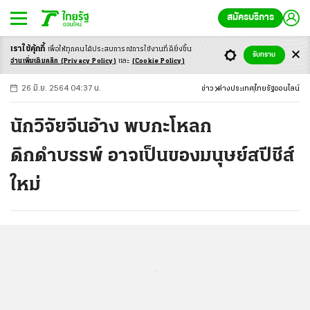
สมัครบริการ
เราใช้คุ้กกี้
เพื่อให้ทุกคนได้ประสบ
การณ์การใช้งานที่ดียิ่งขึ้น
+
ก
ก
-ก
รับทราบ
อ่านเพิ่มเติมคลิก
(Privacy Policy)
และ
(Cookie Policy)
26 มิ.ย. 2564 04:37 น.
ข่าว
ต่างประเทศ
ไทยรัฐออนไลน์
นักวิจัยจีนอ้าง พบกะโหลก
ดึกดำบรรพ์ อาจเป็นของมนุษย์สปีชีส์
ใหม่
...