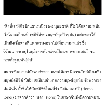
“สิ่งที่เรามีคืออีกแขนงหนึ่งของมนุษยชาติ ที่ไม่ได้กลายมาเป็น
‘โฮโม เซเปียนส์’ (สปีชีส์ของมนุษย์ยุคปัจจุบัน) แต่แสดงให้
เห็นถึงเชื้อสายที่แตกแขนงออกไปเมื่อนานมาแล้ว ซึ่ง
วิวัฒนาการอยู่ในภูมิภาคดังกล่าวเป็นเวลาหลายแสนปี จน
กระทั่งสูญพันธ์ุไป”
ผลการวิเคราะห์ยังพบด้วยว่า มนุษย์มังกร มีความใกล้เคียงกับ
มนุษย์สปีชีส์ ‘โฮโม เซเปียนส์’ มากกว่ามนุษย์ยุคหิน ซึ่งพวกเขา
ตัดสินใจตั้งชื่อให้กับสปีชีส์ใหม่นี้ว่า ‘โฮโม ลองกี’ (Homo
longi) มาจากคำว่า ‘หลง’ (long) ในภาษาจีนซึ่งมีความหมาย