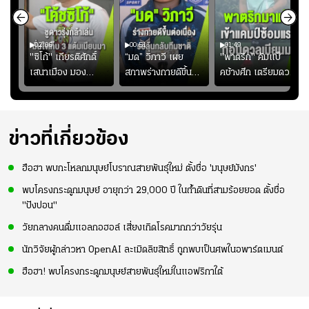
02:06
00:51
01:49
ียร์
"ซิโก้" เกียรติศักดิ์
“มด” วิภาวี เผย
"พาตริก" คัมแบ็
บ
เสนาเมือง มอง
สภาพร่างกายดีขึ้น
คช้างศึก เตรียมดวล
"
ว่าการเปิดโอกาสให้
อย่างต่อเนื่อง พร้อม
เมียนมา อาเซียน คัพ
่ใบ?
แข้งดาวรุ่งลงสนาม
พยายามลงสนามให้
2026 #ฟุตบอล
อย่างต่อเนื่อง
มากขึ้น เพื่อเรียก
#ทีมชาติไทย
ความมั่นใจ
ข่าวที่เกี่ยวข้อง
ฮือฮา พบกะโหลกมนุษย์โบราณสายพันธุ์ใหม่ ตั้งชื่อ 'มนุษย์มังกร'
พบโครงกระดูกมนุษย์ อายุกว่า 29,000 ปี ในถ้ำดินที่สามร้อยยอด ตั้งชื่อ
"ปังปอน"
วัยกลางคนดื่มแอลกอฮอล์ เสี่ยงเกิดโรคมากกว่าวัยรุ่น
นักวิจัยผู้กล่าวหา OpenAI ละเมิดลิขสิทธิ์ ถูกพบเป็นศพในอพาร์ตเมนต์
ฮือฮา! พบโครงกระดูกมนุษย์สายพันธ์ุใหม่ในแอฟริกาใต้