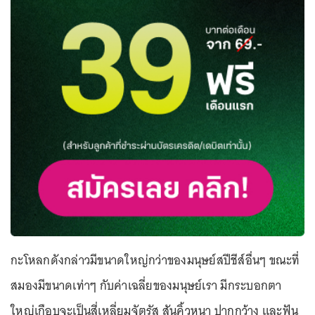
กะโหลกดังกล่าวมีขนาดใหญ่กว่าของมนุษย์สปีชีส์อื่นๆ ขณะที่
สมองมีขนาดเท่าๆ กับค่าเฉลี่ยของมนุษย์เรา มีกระบอกตา
ใหญ่เกือบจะเป็นสี่เหลี่ยมจัตุรัส สันคิ้วหนา ปากกว้าง และฟัน