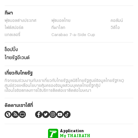
กีฬา
ฟุตบอลต่่างประเทศ
ฟุตบอลไทย
คอลัมน์
ไฟต์สปอร์ต
กีฬาโลก
วิดีโอ
แกลเลอรี่
Carabao 7-a-Side Cup
ช็อปปิ้ง
ไทยรัฐอีเวนต์
เกี่ยวกับไทยรัฐ
กิจกรรม
ร่วมงานกับเรา
เกี่ยวกับไทยรัฐ
มูลนิธิไทยรัฐ
ศูนย์ข้อมูลไทยรัฐ
FAQ
ศูนย์ช่วยเหลือ
นโยบายคุ้มครองข้อมูลส่วนบุคคลไทยรัฐกรุ๊ป
เงื่อนไขข้อตกลงการใช้บริการ
ติดต่อเรา
ติดต่อโฆษณา
ติดตามเราได้ที่
Application
My THAIRATH