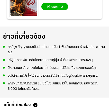
ติดตาม
ข่าวที่เกี่ยวข้อง
สหรัฐฯ สัญญามอบเงินช่วยโคลอมเบีย 1 พันล้านดอลลาร์ หลัง ปธน.สาบาน
ตน
ไต้ฝุ่น “ดอลฟิน” ถล่มโอกินาวะของญี่ปุ่น จีนสั่งปิดท่าเรือรอรับพายุ
อิหร่านเผย ข้อตกลงกับโอมานใกล้บรรลุ แต่ยังไม่เปิดช่องแคบฮอร์มุซ
วุฒิสภาสหรัฐฯ ไฟเขียวคว่ำบาตรรัสเซีย กดดันปูตินยุติสงครามยูเครน
พายุฝุ่นถล่มฟีนิกซ์นาน 15 ชั่วโมง รุนแรงสุดในรอบหลายปี ฝุ่นพุ่งกว่า
6,000 ไมโครกรัม/ลบ.ม.
แท็กที่เกี่ยวข้อง