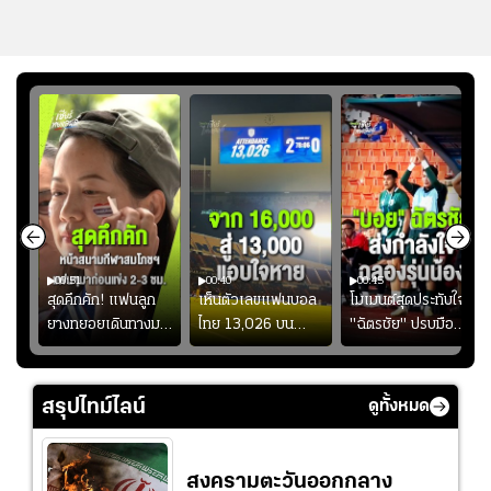
00:51
00:40
00:45
้ช
สุดคึกคัก! แฟนลูก
เห็นตัวเลขแฟนบอล
โมเมนต์สุดประทับใจ!
ม
ยางทยอยเดินทางมา
ไทย 13,026 บน
"ฉัตรชัย" ปรบมือ
า
หน้าสนามกีฬา
สกอร์บอร์ดแล้วแอบ
ฉลองประตูแรกให้
่สุด
สมโภชฯ กันอย่าง
ใจหาย น้อยกว่านัดที่
ดาวรุ่ง "เจะฮานาฟี"
คึกคัก ก่อนเกมเริ่ม
แล้วเจอมาเลเซียตั้ง
ในสีเสื้อช้างศึกชุด
สรุปไทม์ไลน์
ดูทั้งหมด
2-3 ชั่วโมง
อย่างเห็นได้ชัด
ใหญ่
สงครามตะวันออกกลาง