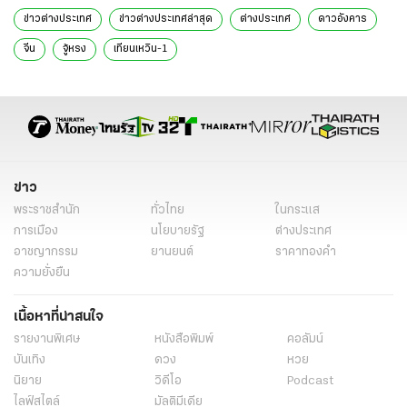
ข่าวต่างประเทศ
ข่าวต่างประเทศล่าสุด
ต่างประเทศ
ดาวอังคาร
จีน
จู้หรง
เทียนเหวิน-1
ข่าว
พระราชสำนัก
ทั่วไทย
ในกระแส
การเมือง
นโยบายรัฐ
ต่างประเทศ
อาชญากรรม
ยานยนต์
ราคาทองคำ
ความยั่งยืน
เนื้อหาที่น่าสนใจ
รายงานพิเศษ
หนังสือพิมพ์
คอลัมน์
บันเทิง
ดวง
หวย
นิยาย
วิดีโอ
Podcast
ไลฟ์สไตล์
มัลติมีเดีย