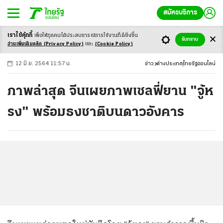
สมัครบริการ
เราใช้คุ้กกี้
เพื่อให้ทุกคนได้ประสบ
การณ์การใช้งานที่ดียิ่งขึ้น
+
ก
ก
-ก
รับทราบ
อ่านเพิ่มเติมคลิก
(Privacy Policy)
และ
(Cookie Policy)
12 มิ.ย. 2564 11:57 น.
ข่าว
ต่างประเทศ
ไทยรัฐออนไลน์
ภาพล่าสุด จีนเผยภาพเซลฟี่ยาน "จู้ห
รง" พร้อมธงชาติบนดาวอังคาร
...