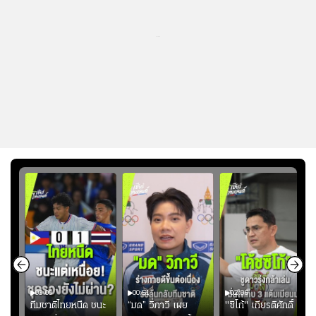
...
03:00
00:51
02:06
คดี!
ทีมชาติไทยหนืด ชนะ
“มด” วิภาวี เผย
"ซิโก้" เกียรติศักดิ์