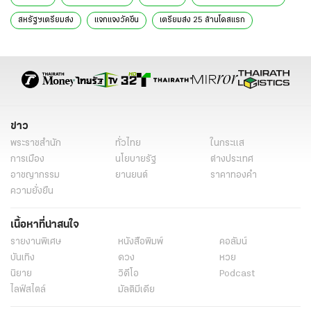
สหรัฐฯเตรียมส่ง
แจกแจงวัคซีน
เตรียมส่ง 25 ล้านโดสแรก
ส่งวัคซีนให้โคแวกซ์
โคแวกซ์
วัคซีน 80 ล้านโดส
ข่าวต่างประเทศ
ข่าวต่างประเทศล่าสุด
ข่าวต่างประเทศวันนี้
ต่างประเทศ
ข่าวรอบโลก
ข่าวรอบโลกวันนี้
ข่าว
พระราชสำนัก
ทั่วไทย
ในกระแส
การเมือง
นโยบายรัฐ
ต่างประเทศ
อาชญากรรม
ยานยนต์
ราคาทองคำ
ความยั่งยืน
เนื้อหาที่น่าสนใจ
รายงานพิเศษ
หนังสือพิมพ์
คอลัมน์
บันเทิง
ดวง
หวย
นิยาย
วิดีโอ
Podcast
ไลฟ์สไตล์
มัลติมีเดีย