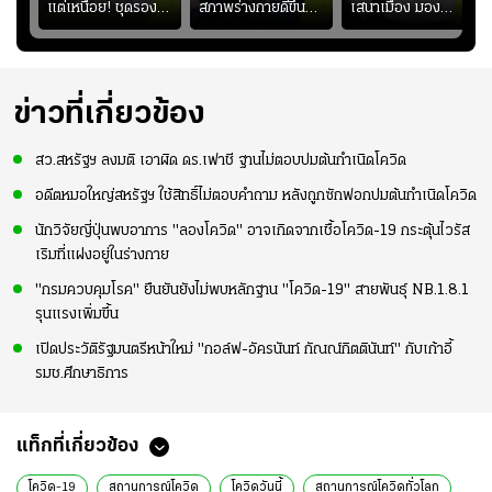
ยร์
แต่เหนื่อย! ชุดรอง
สภาพร่างกายดีขึ้น
เสนาเมือง มอง
บ
ยังไม่ผ่าน?
อย่างต่อเนื่อง พร้อม
ว่าการเปิดโอกาสให้
"
พยายามลงสนามให้
แข้งดาวรุ่งลงสนาม
มากขึ้น เพื่อเรียก
อย่างต่อเนื่อง
ความมั่นใจ
ข่าวที่เกี่ยวข้อง
สว.สหรัฐฯ ลงมติ เอาผิด ดร.เฟาชี ฐานไม่ตอบปมต้นกำเนิดโควิด
อดีตหมอใหญ่สหรัฐฯ ใช้สิทธิ์ไม่ตอบคำถาม หลังถูกซักฟอกปมต้นกำเนิดโควิด
นักวิจัยญี่ปุ่นพบอาการ "ลองโควิด" อาจเกิดจากเชื้อโควิด-19 กระตุ้นไวรัส
เริมที่แฝงอยู่ในร่างกาย
"กรมควบคุมโรค" ยืนยันยังไม่พบหลักฐาน "โควิด-19" สายพันธุ์ NB.1.8.1
รุนแรงเพิ่มขึ้น
เปิดประวัติรัฐมนตรีหน้าใหม่ "กอล์ฟ-อัครนันท์ กัณณ์กิตตินันท์" กับเก้าอี้
รมช.ศึกษาธิการ
แท็กที่เกี่ยวข้อง
โควิด-19
สถานการณ์โควิด
โควิดวันนี้
สถานการณ์โควิดทั่วโลก