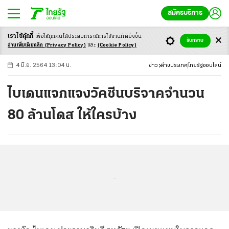
สมัครบริการ
เราใช้คุ้กกี้
เพื่อให้ทุกคนได้ประสบ
การณ์การใช้งานที่ดียิ่งขึ้น
+
ก
ก
-ก
รับทราบ
อ่านเพิ่มเติมคลิก
(Privacy Policy)
และ
(Cookie Policy)
4 มิ.ย. 2564 13:04 น.
ข่าว
ต่างประเทศ
ไทยรัฐออนไลน์
ไบเดนแจกแจงวัคซีนบริจาคจำนวน
80 ล้านโดส ให้ใครบ้าง
...