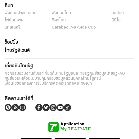
กีฬา
ฟุตบอลต่่างประเทศ
ฟุตบอลไทย
คอลัมน์
ไฟต์สปอร์ต
กีฬาโลก
วิดีโอ
แกลเลอรี่
Carabao 7-a-Side Cup
ช็อปปิ้ง
ไทยรัฐอีเวนต์
เกี่ยวกับไทยรัฐ
กิจกรรม
ร่วมงานกับเรา
เกี่ยวกับไทยรัฐ
มูลนิธิไทยรัฐ
ศูนย์ข้อมูลไทยรัฐ
FAQ
ศูนย์ช่วยเหลือ
นโยบายคุ้มครองข้อมูลส่วนบุคคลไทยรัฐกรุ๊ป
เงื่อนไขข้อตกลงการใช้บริการ
ติดต่อเรา
ติดต่อโฆษณา
ติดตามเราได้ที่
Application
My THAIRATH