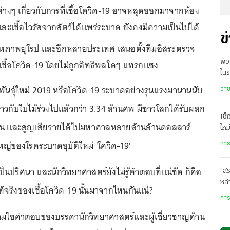
ฎีต่างๆ เกี่ยวกับการที่เชื้อโควิด-19 อาจหลุดออกมาจากห้อง
ละเชื้อไวรัสจากสัตว์ได้แพร่ระบาด ยังคงมีความเป็นไปได้
ข
หภาพยุโรป และอีกหลายประเทศ เสนอตั้งทีมอิสระตรวจ
ชื้อโควิด-19 โดยไม่ถูกอิทธิพลใดๆ แทรกแซง
พ่อ
ใน
ลู
ยพันธุ์ใหม่ 2019 หรือโควิด-19 ระบาดอย่างรุนแรงมานานนับ
อา
คนราวกับใบไม้ร่วงไปแล้วกว่า 3.34 ล้านศพ มีชาวโลกได้รับผลก
เช็
คน และสูญเสียรายได้ไปมหาศาลหลายล้านล้านดอลลาร์
ใหม
ญ่ของโรคระบาดอุบัติใหม่ 'โควิด-19'
การ
งเป็นปริศนา และนักวิทยาศาสตร์ยังไม่รู้คำตอบที่แน่ชัด ก็คือ
“สร
หล่
ดแท้จริงของเชื้อโควิด-19 นั้นมาจากไหนกันแน่?
ในเ
การ
มไขคำตอบของบรรดานักวิทยาศาสตร์และผู้เชี่ยวชาญด้าน