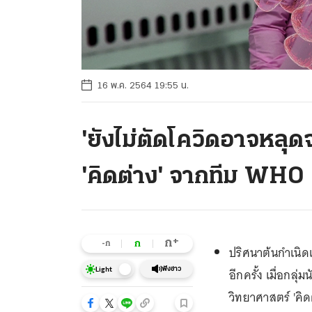
16 พ.ค. 2564 19:55 น.
'ยังไม่ตัดโควิดอาจหลุดจ
'คิดต่าง' จากทีม WHO
+
ก
ก
-ก
ปริศนาต้นกำเนิดเ
อีกครั้ง เมื่อกลุ
ฟังข่าว
Light
วิทยาศาสตร์ 'คิ