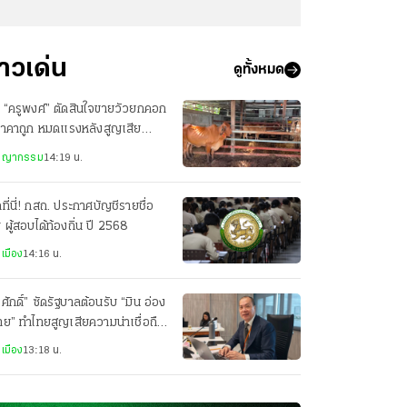
่าวเด่น
ดูทั้งหมด
 “ครูพงศ์” ตัดสินใจขายวัวยกคอก
ราคาถูก หมดแรงหลังสูญเสีย
กชาย
ชญากรรม
14:19 น.
กที่นี่! กสถ. ประกาศบัญชีรายชื่อ
่ ผู้สอบได้ท้องถิ่น ปี 2568
เมือง
14:16 น.
ศักดิ์” ซัดรัฐบาลต้อนรับ “มิน อ่อง
าย” ทำไทยสูญเสียความน่าเชื่อถือ
วทีโลก
เมือง
13:18 น.