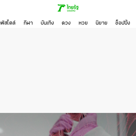
ลฟ์สไตล์
กีฬา
บันเทิง
ดวง
หวย
นิยาย
ช็อปปิ้ง