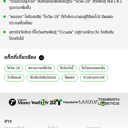
"กรมควบคุมโรค" ยืนยันยังไม่พบหลักฐาน "โควิด-19" สายพันธุ์ NB.1.8.1
รุนแรงเพิ่มขึ้น
"หมอยง" ไขข้อสงสัย "โควิด-19" ที่กำลังระบาดอยู่ที่สิงคโปร์ มีผลต่อ
ประเทศไทยไหม
สถาบันวัคซีนฯ ชี้โควิดสายพันธุ์ "Cicada" อยู่ช่วงเฝ้าระวัง วัคซีนยัง
ป้องกันได้
แท็กที่เกี่ยวข้อง
โควิด-19
สถานการณ์โควิด
โควิดวันนี้
โควิดออสเตรเลีย
นิวซีแลนด์
เริ่มฉีดวัคซีนวันแรก
ไฟเซอร์
ข่าวต่างประเทศ
ข่าวต่างประเทศล่าสุด
ข่าว