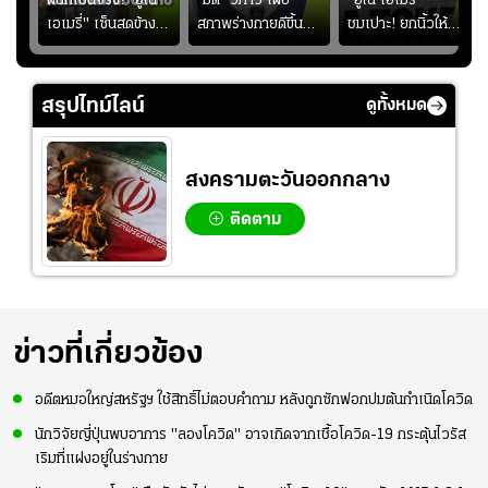
้อง
ฝันที่เป็นจริง! "อูไน
“มด” วิภาวี เผย
"อูไน เอเมรี่"
เอเมรี่" เซ็นสดข้าง
สภาพร่างกายดีขึ้น
ชมเปาะ! ยกนิ้วให้
รอยสักบนแผ่นหลัง
อย่างต่อเนื่อง พร้อม
แท็กติกบีจี แฮปปี้
ู่ใน
"คุณเต๊ะ" แฟนพันธุ์
พยายามลงสนามให้
สุดๆ กับการเยือนไทย
แท้วิลล่า นาน 33 ปี
มากขึ้น เพื่อเรียก
สรุปไทม์ไลน์
ดูทั้งหมด
ความมั่นใจ
สงครามตะวันออกกลาง
ติดตาม
ข่าวที่เกี่ยวข้อง
อดีตหมอใหญ่สหรัฐฯ ใช้สิทธิ์ไม่ตอบคำถาม หลังถูกซักฟอกปมต้นกำเนิดโควิด
นักวิจัยญี่ปุ่นพบอาการ "ลองโควิด" อาจเกิดจากเชื้อโควิด-19 กระตุ้นไวรัส
เริมที่แฝงอยู่ในร่างกาย