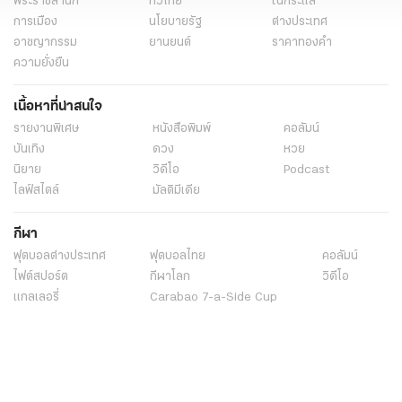
พระราชสำนัก
ทั่วไทย
ในกระแส
การเมือง
นโยบายรัฐ
ต่างประเทศ
อาชญากรรม
ยานยนต์
ราคาทองคำ
ความยั่งยืน
เนื้อหาที่น่าสนใจ
รายงานพิเศษ
หนังสือพิมพ์
คอลัมน์
บันเทิง
ดวง
หวย
นิยาย
วิดีโอ
Podcast
ไลฟ์สไตล์
มัลติมีเดีย
กีฬา
ฟุตบอลต่่างประเทศ
ฟุตบอลไทย
คอลัมน์
ไฟต์สปอร์ต
กีฬาโลก
วิดีโอ
แกลเลอรี่
Carabao 7-a-Side Cup
ช็อปปิ้ง
ไทยรัฐอีเวนต์