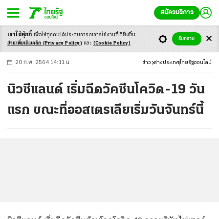
สมัครบริการ
เราใช้คุ้กกี้
เพื่อให้ทุกคนได้ประสบ
การณ์การใช้งานที่ดียิ่งขึ้น
+
ก
ก
-ก
รับทราบ
อ่านเพิ่มเติมคลิก
(Privacy Policy)
และ
(Cookie Policy)
20 ก.พ. 2564 14:11 น.
ข่าว
ต่างประเทศ
ไทยรัฐออนไลน์
นิวซีแลนด์ เริ่มฉีดวัคซีนโควิด-19 วัน
แรก ขณะที่ออสเตรเลียเริ่มวันจันทร์นี้
...