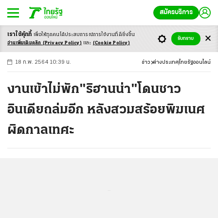
สมัครบริการ
เราใช้คุ้กกี้
เพื่อให้ทุกคนได้ประสบ
การณ์การใช้งานที่ดียิ่งขึ้น
+
ก
ก
-ก
รับทราบ
อ่านเพิ่มเติมคลิก
(Privacy Policy)
และ
(Cookie Policy)
18 ก.พ. 2564 10:39 น.
ข่าว
ต่างประเทศ
ไทยรัฐออนไลน์
งานเข้าไม่พัก"ริฮานน่า"โดนชาว
อินเดียถล่มอีก หลังสวมสร้อยพิฆเนศ
ผิดกาลเทศะ
...