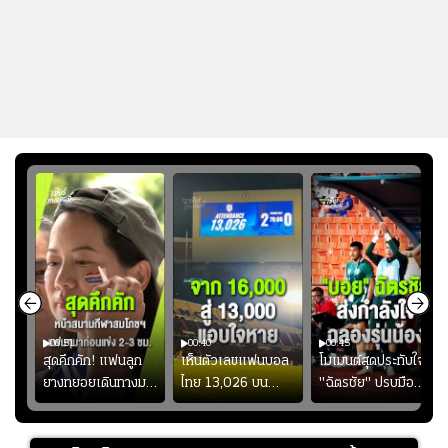
00:51
00:40
00:45
้ช
สุดคึกคัก! แฟนลูก
เห็นตัวเลขแฟนบอล
โมเมนต์สุดประทับใจ!
ม
ยางทยอยเดินทางมา
ไทย 13,026 บน
"ฉัตรชัย" ปรบมือ
า
หน้าสนามกีฬา
สกอร์บอร์ดแล้วแอบ
ฉลองประตูแรกให้
่สุด
สมโภชฯ กันอย่าง
ใจหาย น้อยกว่านัดที่
ดาวรุ่ง "เจะฮานาฟี"