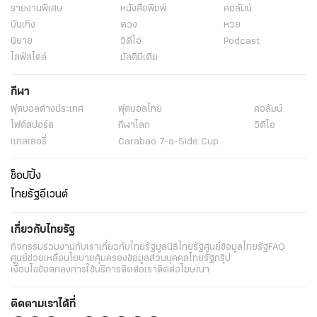
รายงานพิเศษ
หนังสือพิมพ์
คอลัมน์
บันเทิง
ดวง
หวย
นิยาย
วิดีโอ
Podcast
ไลฟ์สไตล์
มัลติมีเดีย
กีฬา
ฟุตบอลต่่างประเทศ
ฟุตบอลไทย
คอลัมน์
ไฟต์สปอร์ต
กีฬาโลก
วิดีโอ
แกลเลอรี่
Carabao 7-a-Side Cup
ช็อปปิ้ง
ไทยรัฐอีเวนต์
เกี่ยวกับไทยรัฐ
กิจกรรม
ร่วมงานกับเรา
เกี่ยวกับไทยรัฐ
มูลนิธิไทยรัฐ
ศูนย์ข้อมูลไทยรัฐ
FAQ
ศูนย์ช่วยเหลือ
นโยบายคุ้มครองข้อมูลส่วนบุคคลไทยรัฐกรุ๊ป
เงื่อนไขข้อตกลงการใช้บริการ
ติดต่อเรา
ติดต่อโฆษณา
ติดตามเราได้ที่