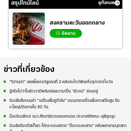
คึกคัก ก่อนเกมเริ่ม
แล้วเจอมาเลเซียตั้ง
ในสีเสื้อช้างศึกชุด
สรุปไทม์ไลน์
ดูทั้งหมด
2-3 ชั่วโมง
อย่างเห็นได้ชัด
ใหญ่
สงครามตะวันออกกลาง
ติดตาม
ข่าวที่เกี่ยวข้อง
"ริฮานน่า" เผยตั้งครรภ์ลูกคนที่ 2 หลังจบโชว์พักครึ่งซุปเปอร์โบว์ล
รู้หรือไม่ว่าในตัวเรามีพลังแห่งความเป็น "ตัวแม่" ซ่อนอยู่
อินเดียสั่งแบนคำ "เครื่องดื่มชูกำลัง" บนฉลากเครื่องดื่มคาเฟอีนสูง บีบ
บ.ใหญ่ปรับภายใน 90 วัน
ม็อบอินเดียเฮ รมว.ศึกษาธิการยอมลาออก ประกาศชัยชนะ-ยุติชุมนุม
อินเดียยิงแก๊สน้ำตา-ใช้กระบองสลาย "ม็อบแมลงสาบ" หลังพยายามบุกสภา