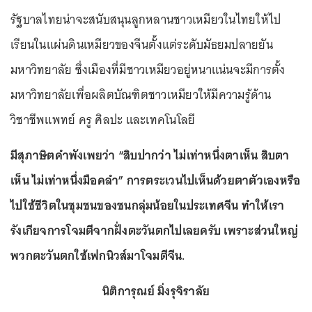
รัฐบาลไทยน่าจะสนับสนุนลูกหลานชาวเหมียวในไทยให้ไป
เรียนในแผ่นดินเหมียวของจีนตั้งแต่ระดับมัธยมปลายยัน
มหาวิทยาลัย ซึ่งเมืองที่มีชาวเหมียวอยู่หนาแน่นจะมีการตั้ง
มหาวิทยาลัยเพื่อผลิตบัณฑิตชาวเหมียวให้มีความรู้ด้าน
วิชาชีพแพทย์ ครู ศิลปะ และเทคโนโลยี
มีสุภาษิตคำพังเพยว่า “สิบปากว่า ไม่เท่าหนึ่งตาเห็น สิบตา
เห็น ไม่เท่าหนึ่งมือคลำ” การตระเวนไปเห็นด้วยตาตัวเองหรือ
ไปใช้ชีวิตในชุมชนของชนกลุ่มน้อยในประเทศจีน ทำให้เรา
รังเกียจการโจมตีจากฝั่งตะวันตกไปเลยครับ เพราะส่วนใหญ่
พวกตะวันตกใช้เฟกนิวส์มาโจมตีจีน.
นิติการุณย์ มิ่งรุจิราลัย