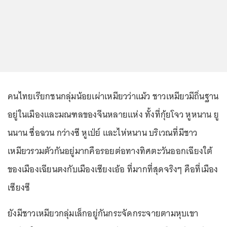
คนไทยเรียกชนกลุ่มน้อยเผ่าเหมียวว่าแม้ว ชาวเหมียวมีถิ่นฐาน
อยู่ในเมืองและมณฑลของจีนหลายแห่ง ทั้งที่กุ้ยโจว หูหนาน ยู
นนาน ซื่อฉวน กว่างซี หูเป่ย์ และไห่หนาน บริเวณที่มีชาว
เหมียวรวมตัวกันอยู่มากคือรอยต่อทางทิศตะวันออกเฉียงใต้
ของเมืองเฉียนตงกับเมืองเซียงเอ้อ ที่มากที่สุดจริงๆ คือที่เมือง
เซียงซี
ยังมีชาวเหมียวกลุ่มเล็กอยู่กันกระจัดกระจายตามหุบเขา