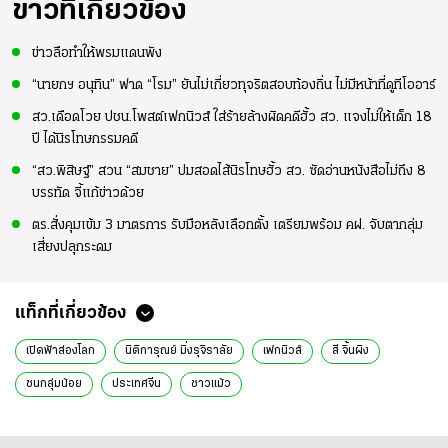
ข่าวที่เกี่ยวข้อง
ข่าวลือทำให้พรมแดนพัง
“นายกฯ อนุทิน” ฟาด “โรม” ยันไม่เกี่ยวทุจริตสอบท้องถิ่น ไม่มีหน้าที่ดูทีโออาร์
สว.เดือดโวย ปชน.โพสต์เฟกนิวส์ ใส่ร้ายล้างผิดคดีฮั้ว สว. แจงไม่ให้เด็ก 18
ปี ได้นิรโทษกรรมคดี
“สว.พิสิษฐ์” สวน “สมชาย” ปมสอดไส้นิรโทษฮั้ว สว. ซัดอ่านหนังสือไม่ถึง 8
บรรทัด จี้แก้ข่าวด้วย
ตร.สั่งคุมเข้ม 3 มาตรการ รับมือหลังเลือกตั้ง เตรียมพร้อม คฝ. จับตากลุ่ม
เสี่ยงปลุกระดม
แท็กที่เกี่ยวข้อง
เปิดฟ้าส่องโลก
นิติการุณย์ มิ่งรุจิราลัย
เฟกนิวส์
สี จิ้นผิง
ชนกลุ่มน้อย
ประเทศจีน
ชาวแม้ว