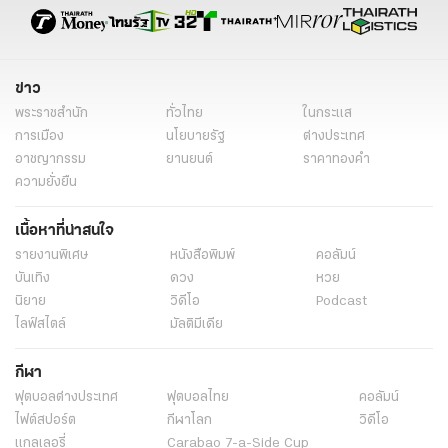
ข่าว
พระราชสำนัก
ทั่วไทย
ในกระแส
การเมือง
นโยบายรัฐ
ต่างประเทศ
อาชญากรรม
ยานยนต์
ราคาทองคำ
ความยั่งยืน
เนื้อหาที่น่าสนใจ
รายงานพิเศษ
หนังสือพิมพ์
คอลัมน์
บันเทิง
ดวง
หวย
นิยาย
วิดีโอ
Podcast
ไลฟ์สไตล์
มัลติมีเดีย
กีฬา
ฟุตบอลต่่างประเทศ
ฟุตบอลไทย
คอลัมน์
ไฟต์สปอร์ต
กีฬาโลก
วิดีโอ
แกลเลอรี่
Carabao 7-a-Side Cup