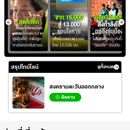
00:51
00:40
00:45
้ช
สุดคึกคัก! แฟนลูก
เห็นตัวเลขแฟนบอล
โมเมนต์สุดประทับใจ!
ม
ยางทยอยเดินทางมา
ไทย 13,026 บน
"ฉัตรชัย" ปรบมือ
า
หน้าสนามกีฬา
สกอร์บอร์ดแล้วแอบ
ฉลองประตูแรกให้
่สุด
สมโภชฯ กันอย่าง
ใจหาย น้อยกว่านัดที่
ดาวรุ่ง "เจะฮานาฟี"
คึกคัก ก่อนเกมเริ่ม
แล้วเจอมาเลเซียตั้ง
ในสีเสื้อช้างศึกชุด
สรุปไทม์ไลน์
ดูทั้งหมด
2-3 ชั่วโมง
อย่างเห็นได้ชัด
ใหญ่
สงครามตะวันออกกลาง
ติดตาม