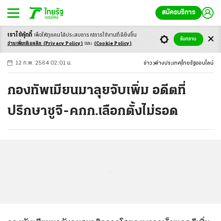
สมัครบริการ
เราใช้คุ้กกี้
เพื่อให้ทุกคนได้ประสบ
การณ์การใช้งานที่ดียิ่งขึ้น
+
ก
ก
-ก
รับทราบ
อ่านเพิ่มเติมคลิก
(Privacy Policy)
และ
(Cookie Policy)
12 ก.พ. 2564 02:01 น.
ข่าว
ต่างประเทศ
ไทยรัฐออนไลน์
กองทัพเมียนมาลุยจับเพิ่ม อดีตที่
ปรึกษาซูจี-คกก.เลือกตั้งไม่รอด
...