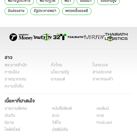
พม่ารัฐประหาร
พม่าปฏิวัติ
พม่า
เมียนมา
อองซานซูจี
มินอ่องลาย
รัฐประหารพม่า
พรรคเอ็นแอลดี
คณะกรรมการเลือกตั้ง
ข่าว
พระราชสำนัก
ทั่วไทย
ในกระแส
การเมือง
นโยบายรัฐ
ต่างประเทศ
อาชญากรรม
ยานยนต์
ราคาทองคำ
ความยั่งยืน
เนื้อหาที่น่าสนใจ
รายงานพิเศษ
หนังสือพิมพ์
คอลัมน์
บันเทิง
ดวง
หวย
นิยาย
วิดีโอ
Podcast
ไลฟ์สไตล์
มัลติมีเดีย