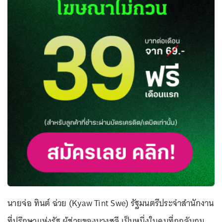
นายจ่อ ทินต์ ฉ่วย (Kyaw Tint Swe) รัฐมนตรีประจำสำนักงาน
ที่ปรึกษาแห่งรัฐ ผู้ช่วยของนางซูจี เป็นหนึ่งในคนที่ถูกจับกุม