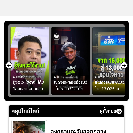
00:54
00:33
00:40
ร
รู้จังหวะใช้งาน! โค้ช
เปิดเหตุผลที่แท้จริงที่
เห็นตัวเลขแฟนบอล
อ๊อตเผยแผนถนอม
"โม ซาลาห์" อยาก
ไทย 13,026 บน
ึ้น
“บุ๋มบิ๋ม” เพื่อรักษา
ย้ายซบ "แทร็บซอนส
สกอร์บอร์ดแล้วแอบ
ย
ร่างกายให้พร้อมที่สุด
ปอร์"
ใจหาย น้อยกว่านัดที่
ที่
แล้วเจอมาเลเซียตั้ง
สรุปไทม์ไลน์
ดูทั้งหมด
อย่างเห็นได้ชัด
สงครามตะวันออกกลาง