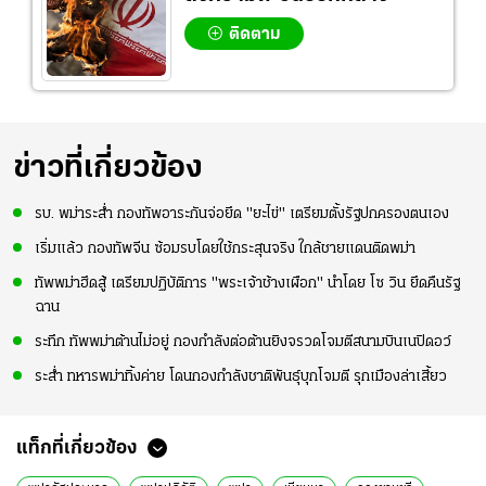
ติดตาม
ข่าวที่เกี่ยวข้อง
รบ. พม่าระส่ำ กองทัพอาระกันจ่อยึด "ยะไข่" เตรียมตั้งรัฐปกครองตนเอง
เริ่มแล้ว กองทัพจีน ซ้อมรบโดยใช้กระสุนจริง ใกล้ชายแดนติดพม่า
ทัพพม่าฮึดสู้ เตรียมปฏิบัติการ "พระเจ้าช้างเผือก" นำโดย โซ วิน ยึดคืนรัฐ
ฉาน
ระทึก ทัพพม่าต้านไม่อยู่ กองกำลังต่อต้านยิงจรวดโจมตีสนามบินเนปิดอว์
ระส่ำ ทหารพม่าทิ้งค่าย โดนกองกำลังชาติพันธุ์บุกโจมตี รุกเมืองล่าเสี้ยว
แท็กที่เกี่ยวข้อง