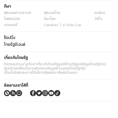
กีฬา
ฟุตบอลต่่างประเทศ
ฟุตบอลไทย
คอลัมน์
ไฟต์สปอร์ต
กีฬาโลก
วิดีโอ
แกลเลอรี่
Carabao 7-a-Side Cup
ช็อปปิ้ง
ไทยรัฐอีเวนต์
เกี่ยวกับไทยรัฐ
กิจกรรม
ร่วมงานกับเรา
เกี่ยวกับไทยรัฐ
มูลนิธิไทยรัฐ
ศูนย์ข้อมูลไทยรัฐ
FAQ
ศูนย์ช่วยเหลือ
นโยบายคุ้มครองข้อมูลส่วนบุคคลไทยรัฐกรุ๊ป
เงื่อนไขข้อตกลงการใช้บริการ
ติดต่อเรา
ติดต่อโฆษณา
ติดตามเราได้ที่
Application
My THAIRATH