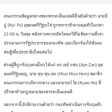
คณะกรรมข้อมูลกลางของพรรคเอ็นแอลดียืนยันด้วยว่า นายยี
ปู (Nyi Pu) มุขมนตรีรัฐยะไข่ ถูกทหารเข้าควบคุมตัวในเวลา
23:00 น. วันพุธ หลังทางพรรคอัพโหลดวิดีโอข้อความที่เขา
ประณามการรัฐประหารของกองทัพ และเรียกร้องให้สังคม
ต่อสู้เพื่อประชาธิปไตยต่อไป
ส่วนผู้ที่ถูกจับกุมคนอื่นๆ ได้แก่ ดร.เอย์ แซน (Aye Zan) มุข
มนตรีรัฐมอญ, นาย ทุน ทุน เฮง (Htun Htun Hein) สมาชิก
คณะกรรมการบริหารกลาง และนายจอว์ โฮ (Kyaw Ho) ที่
ปรึกษาด้านกฎหมายของพรรคเอ็นแอลดี
นอกจากนี้ ยังมีรายงานด้วยว่า กองทัพดำเนินการจับกุมตัว