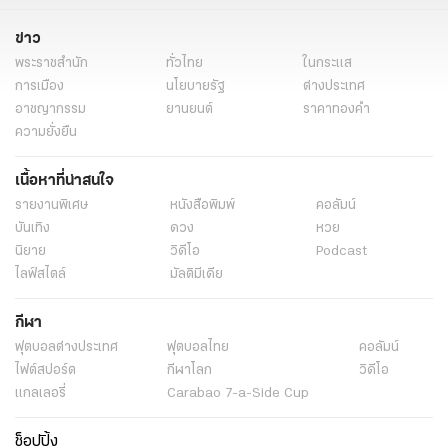
ข่าว
พระราชสำนัก
ทั่วไทย
ในกระแส
การเมือง
นโยบายรัฐ
ต่างประเทศ
อาชญากรรม
ยานยนต์
ราคาทองคำ
ความยั่งยืน
เนื้อหาที่น่าสนใจ
รายงานพิเศษ
หนังสือพิมพ์
คอลัมน์
บันเทิง
ดวง
หวย
นิยาย
วิดีโอ
Podcast
ไลฟ์สไตล์
มัลติมีเดีย
กีฬา
ฟุตบอลต่่างประเทศ
ฟุตบอลไทย
คอลัมน์
ไฟต์สปอร์ต
กีฬาโลก
วิดีโอ
แกลเลอรี่
Carabao 7-a-Side Cup
ช็อปปิ้ง