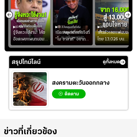
00:54
00:33
00:40
ร
รู้จังหวะใช้งาน! โค้ช
เปิดเหตุผลที่แท้จริงที่
เห็นตัวเลขแฟนบอล
อ๊อตเผยแผนถนอม
"โม ซาลาห์" อยาก
ไทย 13,026 บน
ึ้น
“บุ๋มบิ๋ม” เพื่อรักษา
ย้ายซบ "แทร็บซอนส
สกอร์บอร์ดแล้วแอบ
ย
ร่างกายให้พร้อมที่สุด
ปอร์"
ใจหาย น้อยกว่านัดที่
ที่
แล้วเจอมาเลเซียตั้ง
สรุปไทม์ไลน์
ดูทั้งหมด
อย่างเห็นได้ชัด
สงครามตะวันออกกลาง
ติดตาม
ข่าวที่เกี่ยวข้อง