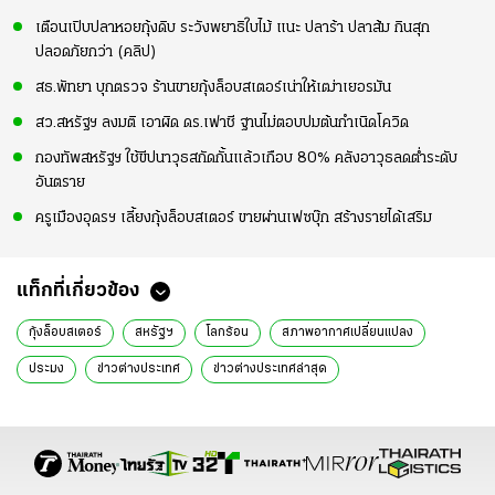
เตือนเปิบปลาหอยกุ้งดิบ ระวังพยาธิใบไม้ แนะ ปลาร้า ปลาส้ม กินสุก
ปลอดภัยกว่า (คลิป)
สธ.พัทยา บุกตรวจ ร้านขายกุ้งล็อบสเตอร์เน่าให้เฒ่าเยอรมัน
สว.สหรัฐฯ ลงมติ เอาผิด ดร.เฟาชี ฐานไม่ตอบปมต้นกำเนิดโควิด
กองทัพสหรัฐฯ ใช้ขีปนาวุธสกัดกั้นแล้วเกือบ 80% คลังอาวุธลดต่ำระดับ
อันตราย
ครูเมืองอุดรฯ เลี้ยงกุ้งล็อบสเตอร์ ขายผ่านเฟซบุ๊ก สร้างรายได้เสริม
แท็กที่เกี่ยวข้อง
กุ้งล็อบสเตอร์
สหรัฐฯ
โลกร้อน
สภาพอากาศเปลี่ยนแปลง
ประมง
ข่าวต่างประเทศ
ข่าวต่างประเทศล่าสุด